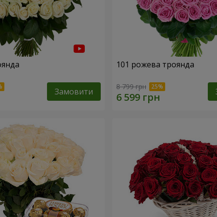
оянда
101 рожева троянда
8 799 грн
Замовити