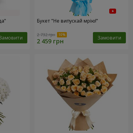
да"
Букет "Не випускай мрію!"
2 732 грн
Замовити
Замовити