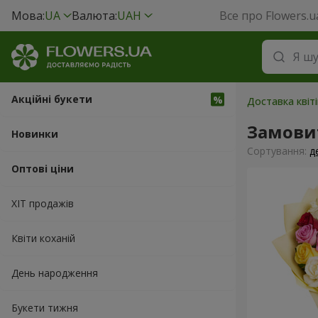
Мова:
UA
Валюта:
UAH
Все про Flowers.u
Акційні букети
Доставка квіті
Замовит
Новинки
Сортування:
д
Оптові ціни
ХІТ продажів
Квіти коханій
День народження
Букети тижня