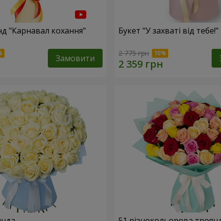
нд "Карнавал кохання"
Букет "У захваті від тебе!"
2 775 грн
Замовити
янда
51 різнокольорова троян