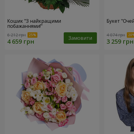
Кошик "З найкращими
Букет "Очей
побажаннями!"
6 212 грн
4 074 грн
Замовити