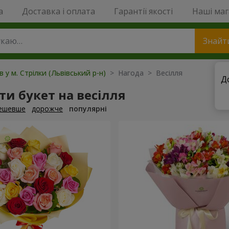
a
Доставка і оплата
Гарантії якості
Наші ма
Знайт
в у м. Стрілки (Львівський р-н)
> Нагода > Весілля
Д
и букет на весілля
ешевше
дорожче
популярні