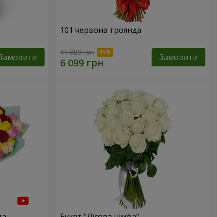
101 червона троянда
11 089 грн
Замовити
Замовити
да
Букет "Лісова німфа"