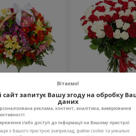
тромерій "Акварель"
101 червона і біла троянд
Вітаємо!
6 621 грн
 сайт запитує Вашу згоду на обробку В
Замовити
даних
рсоналізована реклама, контент, аналітика, вимірювання
ективності
ереження і/або доступ до інформації на Вашому пристрої
ція з Вашого пристрою (наприклад, файли cookie та унікальні