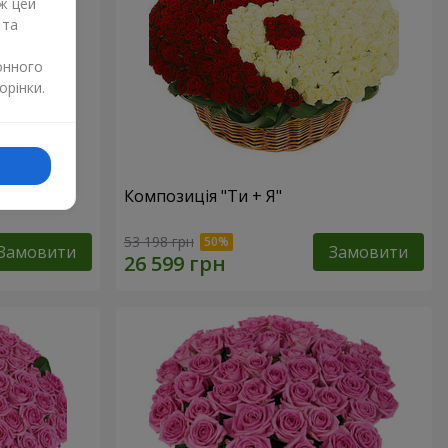
ж цей
 та
онного
орінки.
Композиція "Ти + Я"
53 198 грн
Замовити
Замовити