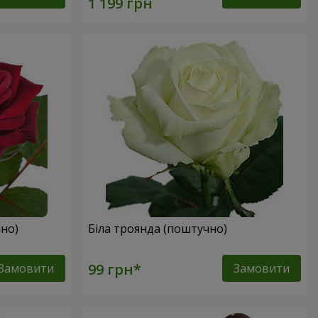
но)
Біла троянда (поштучно)
Замовити
Замовити