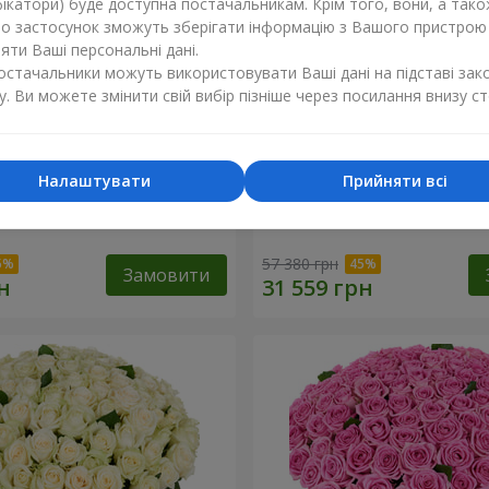
ікатори) буде доступна постачальникам. Крім того, вони, а тако
бо застосунок зможуть зберігати інформацію з Вашого пристрою
ти Ваші персональні дані.
постачальники можуть використовувати Ваші дані на підставі зак
у. Ви можете змінити свій вибір пізніше через посилання внизу ст
Налаштувати
Прийняти всі
а троянда
501 червона троянда
57 380 грн
Замовити