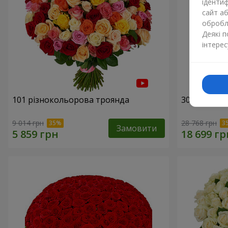
ідентиф
сайт а
обробля
Деякі 
інтерес
101 різнокольорова троянда
301 червон
9 014 грн
28 768 грн
Замовити