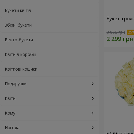
Букети квітів
Букет троя
Збірні букети
3 065 грн
Бенто-букети
Квіти в коробці
Квіткові кошики
Подарунки
Квіти
Кому
Нагода
51 біла тро