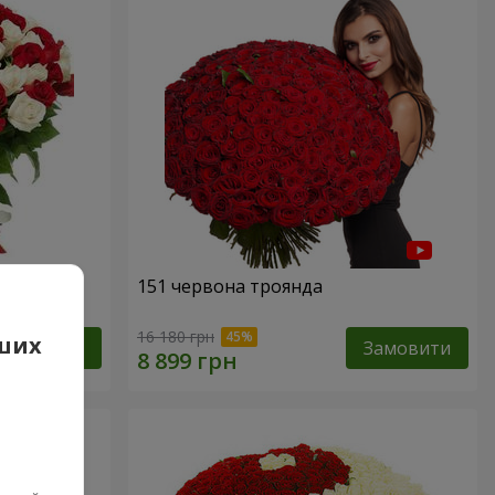
а
151 червона троянда
16 180 грн
аших
Замовити
Замовити