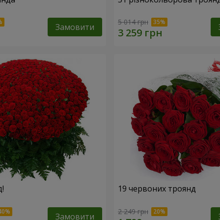
5 014 грн
Замовити
!
19 червоних троянд
2 249 грн
Замовити