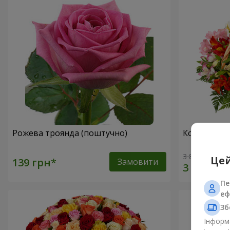
Рожева троянда (поштучно)
Кошик альс
3 834 грн
Цей
Замовити
Пе
еф
Зб
Інформа