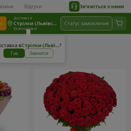
газини
Відгуки
Зв’яжіться з нами
Доставка в
и
Стрілки (Львівський Р-Н)
Статус замовлення
безкоштовно
оставка в
Стрілки (Львівський р-н)
?
Так
Змінити