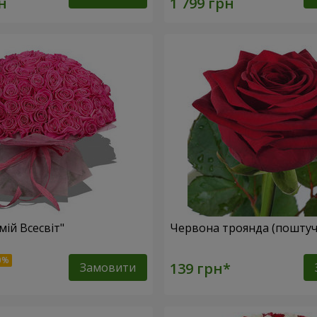
мій Всесвіт"
Червона троянда (поштуч
Замовити