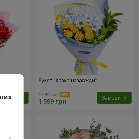
Букет “Казка назавжди”
1 999 грн
аших
Замовити
Замовити