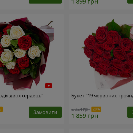
одія двох сердець"
Букет "19 червоних троян
2 324 грн
Замовити