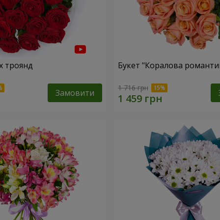
х троянд
Букет "Коралова романти
1 716 грн
Замовити