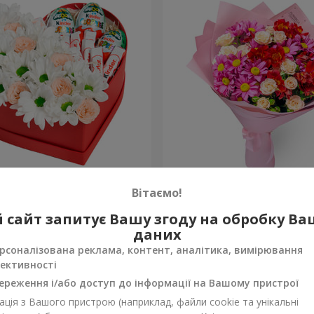
обці "Посміхнись!"
Букет "Ніжне кохання"
Вітаємо!
1 554 грн
 сайт запитує Вашу згоду на обробку В
Замовити
даних
рсоналізована реклама, контент, аналітика, вимірювання
ективності
ереження і/або доступ до інформації на Вашому пристрої
ція з Вашого пристрою (наприклад, файли cookie та унікальні