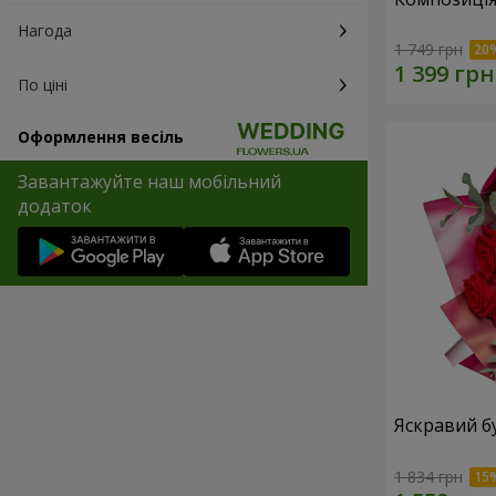
Нагода
1 749 грн
По ціні
Оформлення весіль
Завантажуйте наш мобільний
додаток
Яскравий б
1 834 грн