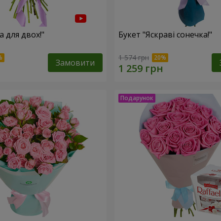
а для двох!"
Букет "Яскраві сонечка!"
1 574 грн
Замовити