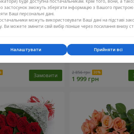
ікатори) буде доступна постачальникам. Крім того, вони, а тако
бо застосунок зможуть зберігати інформацію з Вашого пристрою
ти Ваші персональні дані.
постачальники можуть використовувати Ваші дані на підставі зак
у. Ви можете змінити свій вибір пізніше через посилання внизу ст
Налаштувати
Прийняти всі
одка мелодія"
Букет "Квітковий бал"
2 856 грн
Замовити