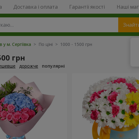
a
Доставка і оплата
Гарантії якості
Наші ма
Знайт
в у м. Сергіївка
> По ціні > 1000 - 1500 грн
500 грн
ешевше
дорожче
популярні