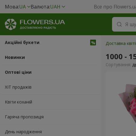
Мова:
UA
Валюта:
UAH
Все про Flowers.u
Акційні букети
Доставка квіті
1000 - 1
Новинки
Сортування:
д
Оптові ціни
ХІТ продажів
Квіти коханій
Гаряча пропозиція
День народження