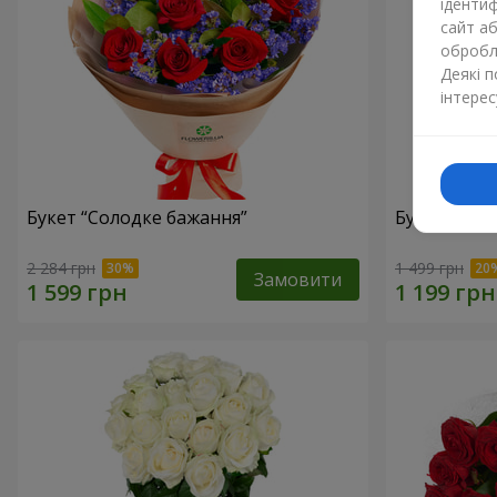
ідентиф
сайт а
обробля
Деякі 
інтерес
Букет “Солодке бажання”
Букет "Сол
2 284 грн
1 499 грн
Замовити