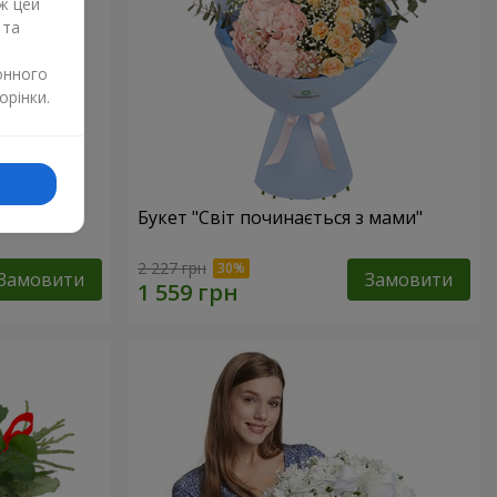
ж цей
 та
онного
орінки.
Букет "Світ починається з мами"
2 227 грн
Замовити
Замовити