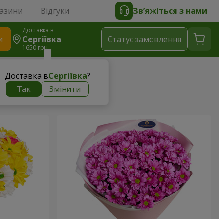
газини
Відгуки
Зв’яжіться з нами
Доставка в
и
Сергіївка
Статус замовлення
1650 грн
Доставка в
Сергіївка
?
Так
Змінити