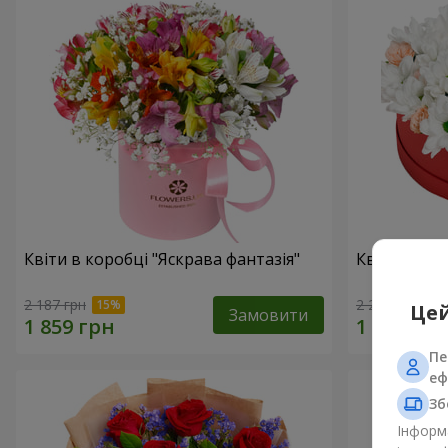
Квіти в коробці "Яскрава фантазія"
Квіти в кор
2 187 грн
2 249 грн
Цей
Замовити
Пе
еф
Зб
Інформа