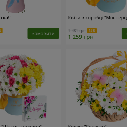
тка!"
Квіти в коробці "Моє серц
1 481 грн
Замовити
 "Щастя - це мама"
Кошик "Сонечко"