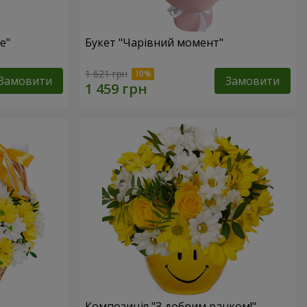
е"
Букет "Чарівний момент"
1 621 грн
Замовити
Замовити
Композиція "З добрим ранком!"