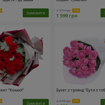
1 777 грн
Замовити
укет "Кохаю!"
Букет з троянд "Бути з то
2 374 грн
Замовити