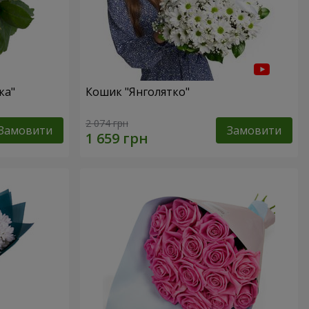
ка"
Кошик "Янголятко"
2 074 грн
Замовити
Замовити