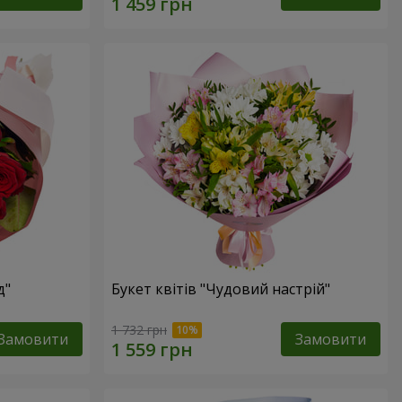
д"
Букет квітів "Чудовий настрій"
1 732 грн
Замовити
Замовити