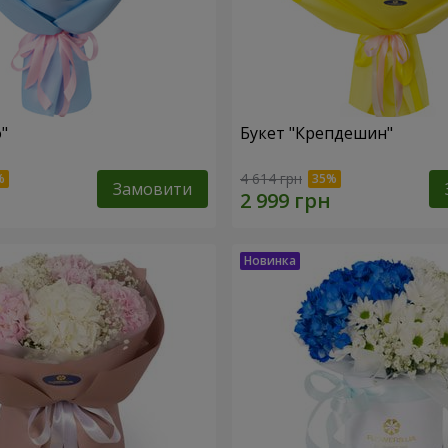
"
Букет "Крепдешин"
4 614 грн
Замовити