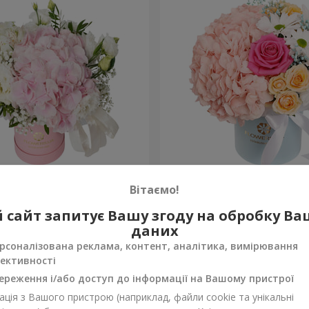
 "Ніжний дотик"
Квіти в коробці "Щастя н
Вітаємо!
1 716 грн
 сайт запитує Вашу згоду на обробку В
Замовити
даних
рсоналізована реклама, контент, аналітика, вимірювання
ективності
ереження і/або доступ до інформації на Вашому пристрої
ція з Вашого пристрою (наприклад, файли cookie та унікальні