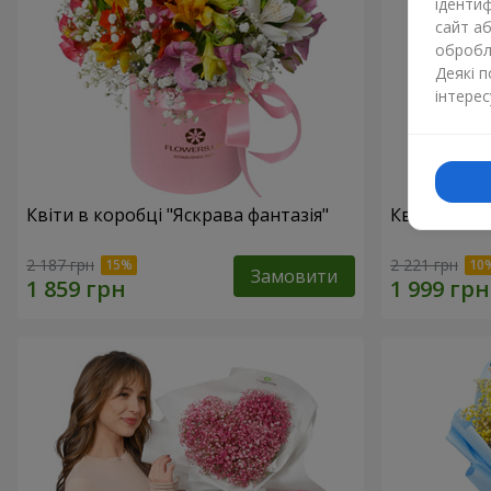
ідентиф
сайт а
обробля
Деякі 
інтерес
Квіти в коробці "Яскрава фантазія"
Квіти в кор
2 187 грн
2 221 грн
Замовити