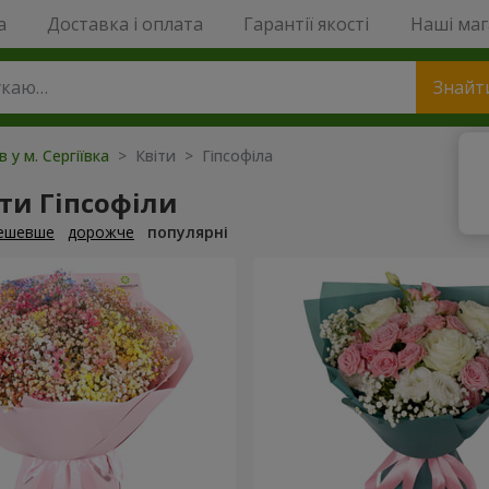
a
Доставка і оплата
Гарантії якості
Наші ма
Знайт
в у м. Сергіївка
> Квіти > Гіпсофіла
ти Гіпсофіли
ешевше
дорожче
популярні