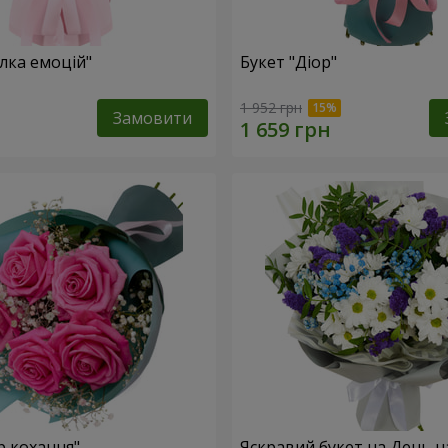
лка емоцій"
Букет "Діор"
1 952 грн
Замовити
р кохання"
Яскравий букет на День 