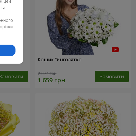
ж цей
 та
онного
орінки.
р"
Кошик "Янголятко"
2 074 грн
Замовити
Замовити