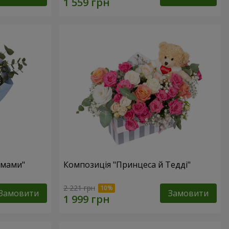
 мами"
Композиція "Принцеса й Тедді"
2 221 грн
Замовити
Замовити