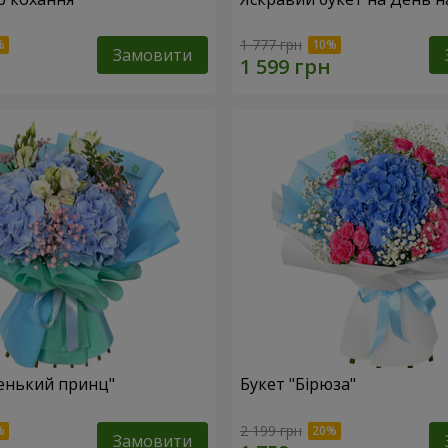
1 777 грн
Замовити
енький принц"
Букет "Бірюза"
2 199 грн
Замовити