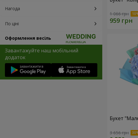
Нагода
1 066 грн
По ціні
Оформлення весіль
Завантажуйте наш мобільний
додаток
Букет "Мал
3 656 грн