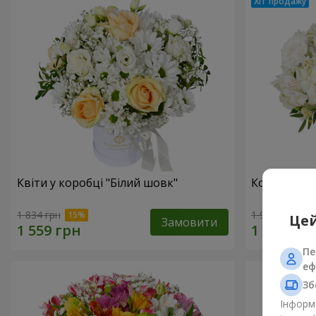
Квіти у коробці "Білий шовк"
Композиція
1 834 грн
1 954 грн
Цей
Замовити
Пе
еф
Зб
Інформа