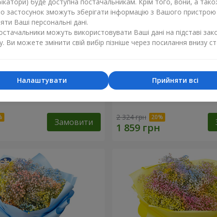
ікатори) буде доступна постачальникам. Крім того, вони, а тако
бо застосунок зможуть зберігати інформацію з Вашого пристрою
ти Ваші персональні дані.
постачальники можуть використовувати Ваші дані на підставі зак
у. Ви можете змінити свій вибір пізніше через посилання внизу ст
Налаштувати
Прийняти всі
обці "Соломія"
Квіти в коробці "Помпаду
2 324 грн
Замовити