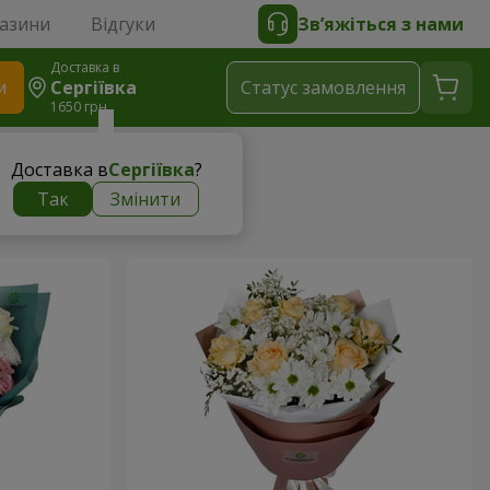
газини
Відгуки
Зв’яжіться з нами
Доставка в
и
Сергіївка
Статус замовлення
1650 грн
Доставка в
Сергіївка
?
Так
Змінити