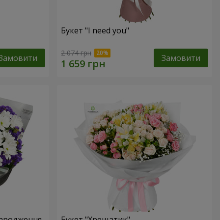
Букет "I need you"
2 074 грн
Замовити
Замовити
народження
Букет "Хрещатик"