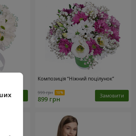
е оминеш"
Композиція “Ніжний поцілунок”
999 грн
аших
Замовити
Замовити