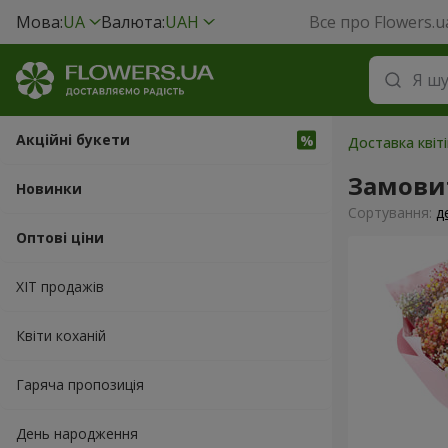
Мова:
UA
Валюта:
UAH
Все про Flowers.u
Акційні букети
Доставка квіті
Замови
Новинки
Сортування:
д
Оптові ціни
ХІТ продажів
Квіти коханій
Гаряча пропозиція
День народження