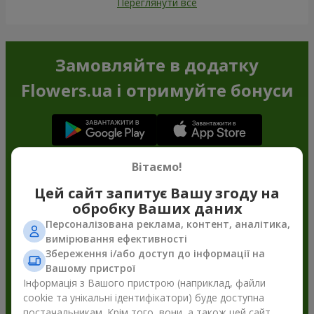
Переглянути все
Замовляйте в додатку
Flowers.ua і отримуйте бонуси
Вітаємо!
Цей сайт запитує Вашу згоду на
обробку Ваших даних
Персоналізована реклама, контент, аналітика,
вимірювання ефективності
Збереження і/або доступ до інформації на
Вашому пристрої
Інформація з Вашого пристрою (наприклад, файли
cookie та унікальні ідентифікатори) буде доступна
постачальникам. Крім того, вони, а також цей сайт