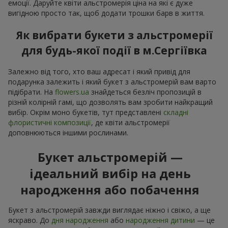
емоції. Даруйте квіти альстромерія ціна на які є дуже
вигідною просто так, щоб додати трошки барв в життя.
Як вибрати букети з альстромерії
для будь-якої події в м.Сергіївка
Залежно від того, хто ваш адресат і який привід для
подарунка залежить і який букет з альстромерій вам варто
підібрати. На
flowers.ua
знайдеться безліч пропозицій в
різній колірній гамі, що дозволять вам зробити найкращий
вибір. Окрім моно букетів, тут представлені
складні
флористичні композиції
, де квіти альстромерії
доповнюються іншими рослинами.
Букет альстромерій —
ідеальний вибір на день
народження або побачення
Букет з альстромерій завжди виглядає ніжно і свіжо, а ще
яскраво. До
дня народження
або
народження дитини
— це