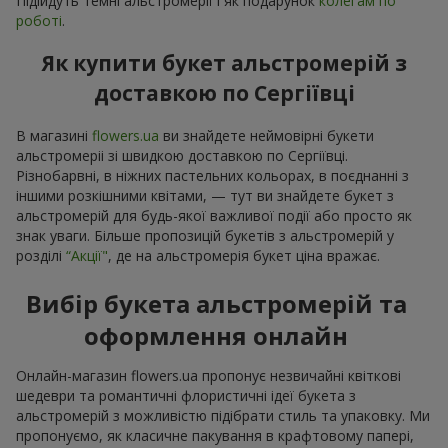
Підійдуть темні альстромерії і як подарунок
колегам по
роботі
.
Як купити букет альстромерій з
доставкою по Сергіївці
В магазині
flowers.ua
ви знайдете неймовірні букети
альстромеріі зі швидкою доставкою по Сергіївці.
Різнобарвні, в ніжних пастельних кольорах, в поєднанні з
іншими розкішними квітами, — тут ви знайдете букет з
альстромерій для будь-якої важливої події або просто як
знак уваги. Більше пропозицій букетів з альстромерій у
розділі
“Акції"
, де на альстромерія букет ціна вражає.
Вибір букета альстромерій та
оформлення онлайн
Онлайн-магазин flowers.ua пропонує незвичайні квіткові
шедеври та романтичні флористичні ідеї букета з
альстромерій з можливістю підібрати стиль та упаковку. Ми
пропонуємо, як класичне пакування в крафтовому папері,