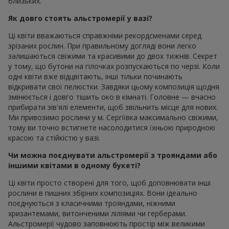
близьких.
Як довго стоять альстромерії у вазі?
Ці квіти вважаються справжніми рекордсменами серед
зрізаних рослин. При правильному догляді вони легко
залишаються свіжими та красивими до двох тижнів. Секрет
у тому, що бутони на гілочках розпускаються по черзі. Коли
одні квіти вже відцвітають, інші тільки починають
відкривати свої пелюстки. Завдяки цьому композиція щодня
змінюється і довго тішить око в кімнаті. Головне — вчасно
прибирати зів'ялі елементи, щоб звільнить місце для нових.
Ми привозимо рослини у м. Сергіївка максимально свіжими,
тому ви точно встигнете насолодитися їхньою природною
красою та стійкістю у вазі.
Чи можна поєднувати альстромерії з трояндами або
іншими квітами в одному букеті?
Ці квіти просто створені для того, щоб доповнювати інші
рослини в пишних збірних композиціях. Вони ідеально
поєднуються з класичними трояндами, ніжними
хризантемами, витонченими ліліями чи герберами.
Альстромерії чудово заповнюють простір між великими