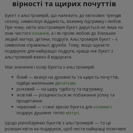
вірності та щирих почуттів
Букет з альстромерій, що належить до квіткових трендів
сезону, символізує відданість, взаємну підтримку і любов.
При чому, квіти альстромерія букет дарується не лише на
знак чистого
кохання
, а і як прояв любові до близьких
людей: матері, дитини, подруги. Альстромерія букет – є
символом справжньої дружби. Тому, якщо шукаєте
подарунок для найкращої подруги, краще ніж букет з
альстромерій важко й відшукати.
Має значення і колір букета з альстромерій:
білий — вказує на духовність та щирість почуттів,
підійде маленьким
дівчаткам
;
рожевий — на щиру турботу та підтримку;
жовтий — розцінюється як побажання успіху та
процвітання;
червоний — стане зіркою букета для
коханих
і
подарує душевне тепло
матусі
.
Щодо різнобарвних букетів з альстромерій — то це
розкішні квіти на подарунок, щоб нести найкращі позитивні