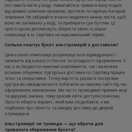
поставити квіти у воду. Намагайтеся тримати вазу подалі
від прямих сонячних променів, протягів та гарячих батарей
опалення. Не забувайте вчасно видаляти нижнє листя, щоб
воно не загнивало у воді, та прибирати сухі бутони. Ці
прості кроки допоможуть зберегти свіжість вашої
композиції в м. Сергіївка на максимальний термін.
Скільки коштує букет альстромерій з доставкою?
Ціна кожної композиції розраховується індивідуально і
залежить від кількості гілочок та складності оформлення. У
нас є як бюджетні невеликі компліменти, так і величезні
розкішні оберемки. Кур'єрська доставка по Сергіївці працює
чітко та оперативно. Точну вартість разом із послугами
кур'єра ви завжди можете побачити на нашому сайті під час
оформлення замовлення. Ми часто проводимо приємні акції
та даруємо знижки, тому красиві квіти доступні кожному.
Просто оберіть варіант, який вам сподобався, а ми
подбаємо про свіжість та швидку доставку до дверей
отримувача.
Альстромерії чи троянди — що обрати для
тривалого збереження букета?