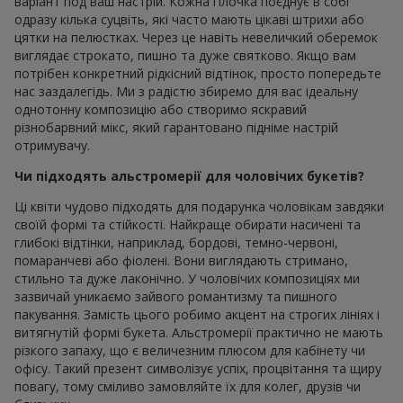
варіант под ваш настрій. Кожна гілочка поєднує в собі
одразу кілька суцвіть, які часто мають цікаві штрихи або
цятки на пелюстках. Через це навіть невеличкий оберемок
виглядає строкато, пишно та дуже святково. Якщо вам
потрібен конкретний рідкісний відтінок, просто попередьте
нас заздалегідь. Ми з радістю збиремо для вас ідеальну
однотонну композицію або створимо яскравий
різнобарвний мікс, який гарантовано підніме настрій
отримувачу.
Чи підходять альстромерії для чоловічих букетів?
Ці квіти чудово підходять для подарунка чоловікам завдяки
своїй формі та стійкості. Найкраще обирати насичені та
глибокі відтінки, наприклад, бордові, темно-червоні,
помаранчеві або фіолені. Вони виглядають стримано,
стильно та дуже лаконічно. У чоловічих композиціях ми
зазвичай уникаємо зайвого романтизму та пишного
пакування. Замість цього робимо акцент на строгих лініях і
витягнутій формі букета. Альстромерії практично не мають
різкого запаху, що є величезним плюсом для кабінету чи
офісу. Такий презент символізує успіх, процвітання та щиру
повагу, тому сміливо замовляйте їх для колег, друзів чи