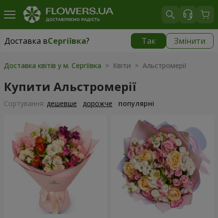
Доставка в
Сергіївка
?
Так
Змінити
Доставка в
Сергіївка
|
1650 грн
Доставка квітів у м. Сергіївка
> Квіти > Альстромерії
Купити Альстромерії
Сортування:
дешевше
дорожче
популярні