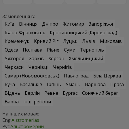
Замовлення в:
Київ
Вінниця
Дніпро
Житомир
Запоріжжя
Івано-Франківськ
Кропивницький (Кіровоград)
Кременчук
Кривий Ріг
Луцьк
Львів
Миколаїв
Одеса
Полтава
Рівне
Суми
Тернопіль
Ужгород
Харків
Херсон
Хмельницький
Черкаси
Чернівці
Чернігів
Самар (Новомосковськ)
Павлоград
Біла Церква
Буча
Васильків
Ірпінь
Умань
Варшава
Прага
Відень
Берлін
Ревне
Бургас
Сонячний берег
Варна
інші регіони
На інших мовах:
Eng:
Alstromerias
Рус:
Альстромерии