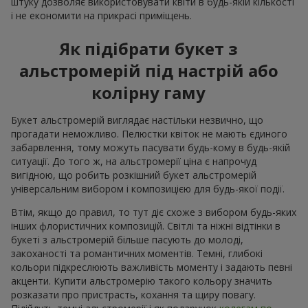
штуку дозволяє використовувати квіти в будь-якій кількості
і не економити на прикрасі приміщень.
Як підібрати букет з
альстромерій під настрій або
колірну гаму
Букет альстромерій виглядає настільки незвично, що
прогадати неможливо. Пелюстки квіток не мають єдиного
забарвлення, тому можуть пасувати будь-кому в будь-якій
ситуації. До того ж, на альстромерії ціна є напрочуд
вигідною, що робить розкішний букет альстромерій
універсальним вибором і композицією для будь-якої події.
Втім, якщо до правил, то тут діє схоже з вибором будь-яких
інших флористичних композицій. Світлі та ніжні відтінки в
букеті з альстромерій більше пасують до молоді,
закоханості та романтичних моментів. Темні, глибокі
кольори підкреслюють важливість моменту і задають певні
акценти. Купити альстромерію такого кольору значить
розказати про пристрасть, кохання та щиру повагу.