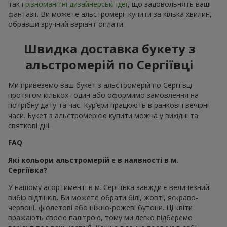
так і
різноманітні дизайнерські ідеї
, що задовольнять ваші
фантазії. Ви можете альстромерії купити за кілька хвилин,
обравши зручний варіант оплати.
Швидка доставка букету з
альстромерій по Сергіївці
Ми привеземо ваш букет з альстромерій по Сергіївці
протягом кількох годин або оформимо замовлення на
потрібну дату та час. Кур’єри працюють в ранкові і вечірні
часи. Букет з альстромерією купити можна у вихідні та
святкові дні.
FAQ
Які кольори альстромерій є в наявності в м.
Сергіївка?
У нашому асортименті в м. Сергіївка завжди є величезний
вибір відтінків. Ви можете обрати білі, жовті, яскраво-
червоні, фіолетові або ніжно-рожеві бутони. Ці квіти
вражають своєю палітрою, тому ми легко підберемо