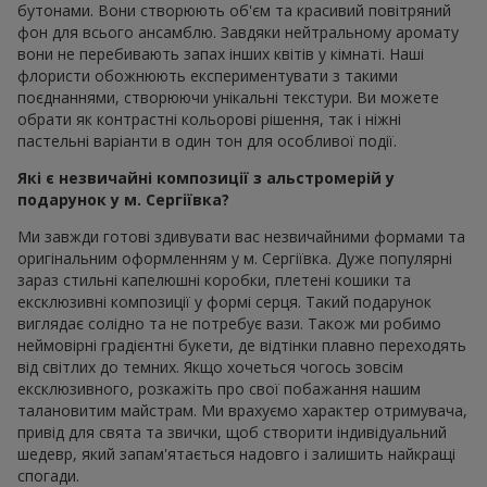
бутонами. Вони створюють об'єм та красивий повітряний
фон для всього ансамблю. Завдяки нейтральному аромату
вони не перебивають запах інших квітів у кімнаті. Наші
флористи обожнюють експериментувати з такими
поєднаннями, створюючи унікальні текстури. Ви можете
обрати як контрастні кольорові рішення, так і ніжні
пастельні варіанти в один тон для особливої події.
Які є незвичайні композиції з альстромерій у
подарунок у м. Сергіївка?
Ми завжди готові здивувати вас незвичайними формами та
оригінальним оформленням у м. Сергіївка. Дуже популярні
зараз стильні капелюшні коробки, плетені кошики та
ексклюзивні композиції у формі серця. Такий подарунок
виглядає солідно та не потребує вази. Також ми робимо
неймовірні градієнтні букети, де відтінки плавно переходять
від світлих до темних. Якщо хочеться чогось зовсім
ексклюзивного, розкажіть про свої побажання нашим
талановитим майстрам. Ми врахуємо характер отримувача,
привід для свята та звички, щоб створити індивідуальний
шедевр, який запам'ятається надовго і залишить найкращі
спогади.