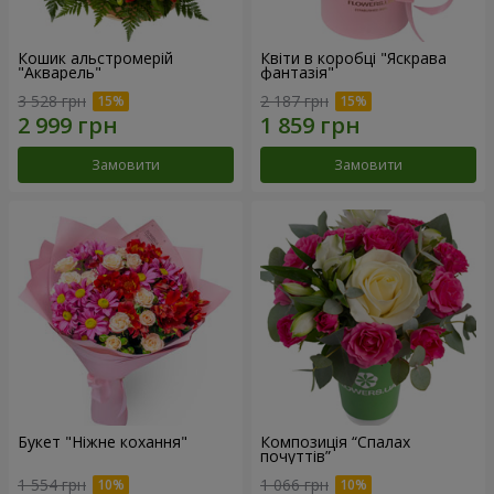
Кошик альстромерій
Квіти в коробці "Яскрава
"Акварель"
фантазія"
3 528 грн
2 187 грн
Замовити
Замовити
Букет "Ніжне кохання"
Композиція “Спалах
почуттів”
1 554 грн
1 066 грн