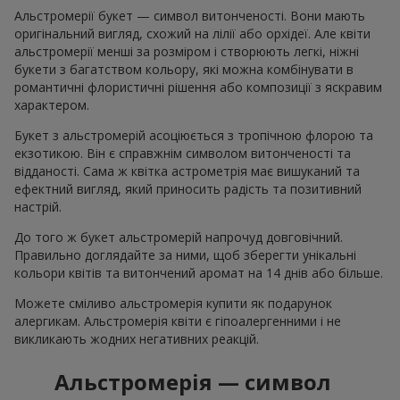
Альстромерії букет — символ витонченості. Вони мають
оригінальний вигляд, схожий на лілії або орхідеї. Але квіти
альстромерії менші за розміром і створюють легкі, ніжні
букети з багатством кольору, які можна комбінувати в
романтичні флористичні рішення або композиції з яскравим
характером.
Букет з альстромерій асоціюється з тропічною флорою та
екзотикою. Він є справжнім символом витонченості та
відданості. Сама ж квітка астрометрія має вишуканий та
ефектний вигляд, який приносить радість та позитивний
настрій.
До того ж букет альстромерій напрочуд довговічний.
Правильно доглядайте за ними, щоб зберегти унікальні
кольори квітів та витончений аромат на 14 днів або більше.
Можете сміливо альстромерія купити як подарунок
алергикам. Альстромерія квіти є гіпоалергенними і не
викликають жодних негативних реакцій.
Альстромерія — символ