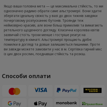
Якщо ваша головна мета — це максимальна стійкість, то ми
однозначно радимо обрати саме альстромерії. Вони здатні
зберігати ідеальну свіжість у вазі до двох тижнів завдяки
почерговому розпусканню бутонів. Троянди теж
неймовірно красиві, але вони більш примхливі та вимагають
ретельного щоденного догляду. Класична королева квітів
зазвичай стоїть трохи менше і гостріше реагує на
температуру в кімнаті. Альстромерії прощають дрібні
помилки в догляді та довше залишаються пишними. Проте
ви завжди можете замовити у нас в м. Сергіївка гарний мікс
із цих двох рослин, поєднавши стійкість та розкіш.
Способи оплати