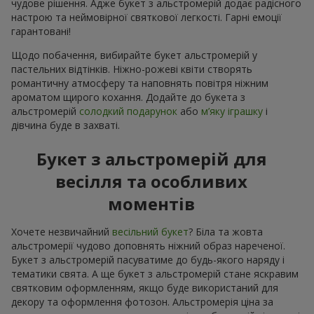
чудове рішення. Адже букет з альстромерій додає радісного
настрою та неймовірної святкової легкості. Гарні емоції
гарантовані!
Щодо побачення, вибирайте букет альстромерій у
пастельних відтінків. Ніжно-рожеві квіти створять
романтичну атмосферу та наповнять повітря ніжним
ароматом щирого кохання. Додайте до букета з
альстромерій
солодкий подарунок
або
м’яку іграшку
і
дівчина буде в захваті.
Букет з альстромерій для
весілля та особливих
моментів
Хочете незвичайний
весільний букет
? Біла та жовта
альстромерії чудово доповнять ніжний образ нареченої.
Букет з альстромерій пасуватиме до будь-якого наряду і
тематики свята. А ще букет з альстромерій стане яскравим
святковим оформленням, якщо буде використаний для
декору та оформлення фотозон. Альстромерія ціна за