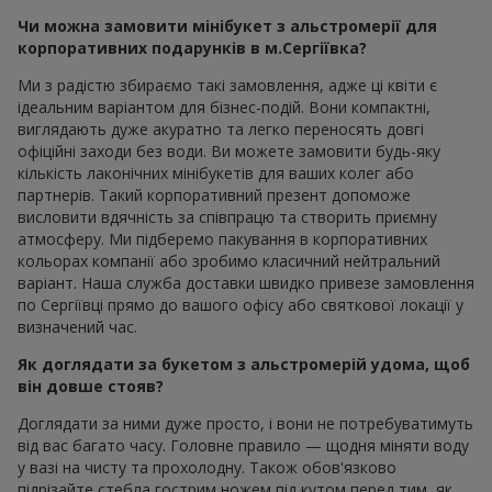
Чи можна замовити мінібукет з альстромерії для
корпоративних подарунків в м.Сергіївка?
Ми з радістю збираємо такі замовлення, адже ці квіти є
ідеальним варіантом для бізнес-подій. Вони компактні,
виглядають дуже акуратно та легко переносять довгі
офіційні заходи без води. Ви можете замовити будь-яку
кількість лаконічних мінібукетів для ваших колег або
партнерів. Такий корпоративний презент допоможе
висловити вдячність за співпрацю та створить приємну
атмосферу. Ми підберемо пакування в корпоративних
кольорах компанії або зробимо класичний нейтральний
варіант. Наша служба доставки швидко привезе замовлення
по Сергіївці прямо до вашого офісу або святкової локації у
визначений час.
Як доглядати за букетом з альстромерій удома, щоб
він довше стояв?
Доглядати за ними дуже просто, і вони не потребуватимуть
від вас багато часу. Головне правило — щодня міняти воду
у вазі на чисту та прохолодну. Також обов'язково
підрізайте стебла гострим ножем під кутом перед тим, як