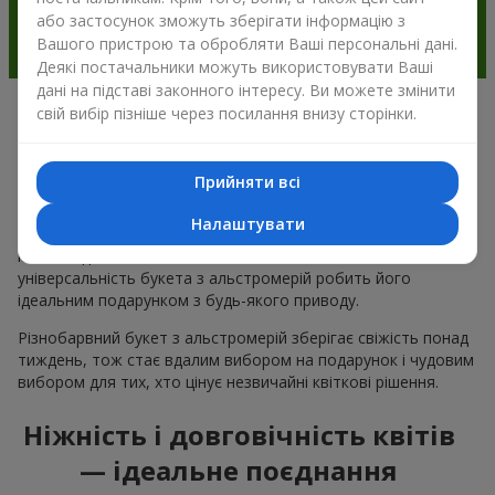
або застосунок зможуть зберігати інформацію з
Вашого пристрою та обробляти Ваші персональні дані.
Деякі постачальники можуть використовувати Ваші
дані на підставі законного інтересу. Ви можете змінити
свій вибір пізніше через посилання внизу сторінки.
Чому варто вибрати букет з
альстромерії в м.Сергіївка
Прийняти всі
Альстромерія квітка — це ніжність і естетика в одному
Налаштувати
букеті. Чарівні кольори пелюсток і незвична форма ніжних
квітів подобається багатьом
жінкам
та
чоловікам
, а
універсальність букета з альстромерій робить його
ідеальним подарунком з будь-якого приводу.
Різнобарвний букет з альстромерій зберігає свіжість понад
тиждень, тож стає вдалим вибором на подарунок і чудовим
вибором для тих, хто цінує незвичайні квіткові рішення.
Ніжність і довговічність квітів
— ідеальне поєднання