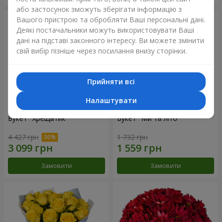
або застосунок зможуть зберігати інформацію з
Вашого пристрою та обробляти Ваші персональні дані.
Деякі постачальники можуть використовувати Ваші
дані на підставі законного інтересу. Ви можете змінити
свій вибір пізніше через посилання внизу сторінки.
Прийняти всі
Налаштувати
Букет "Хрещатик"
Букет "Ми та літо"
4 427 грн
1 732 грн
Замовити
Замовити