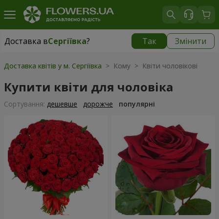
Доставка в
Сергіївка
?
Так
Змінити
Доставка в
Сергіївка
|
1650 грн
Доставка квітів у м. Сергіївка
> Кому > Квіти чоловікові
Купити квіти для чоловіка
Сортування:
дешевше
дорожче
популярні