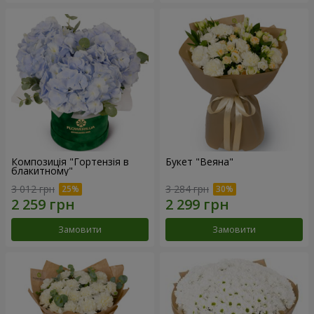
Композиція "Гортензія в
Букет "Веяна"
блакитному"
3 012 грн
3 284 грн
Замовити
Замовити