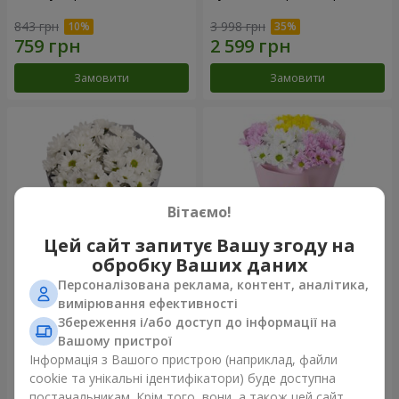
843 грн
3 998 грн
Замовити
Замовити
Вітаємо!
Цей сайт запитує Вашу згоду на
обробку Ваших даних
Персоналізована реклама, контент, аналітика,
Букет "Кіото" з 5 білих
Букет "Пори року"
вимірювання ефективності
хризантем
Збереження і/або доступ до інформації на
1 110 грн
1 249 грн
Вашому пристрої
Інформація з Вашого пристрою (наприклад, файли
cookie та унікальні ідентифікатори) буде доступна
Замовити
Замовити
постачальникам. Крім того, вони, а також цей сайт