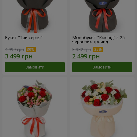
Букет "Три серця"
Монобукет "Кьюпід" з 25
червоних троянд
4 999 грн
3 332 грн
Замовити
Замовити