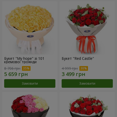
Букет "My hope" зі 101
Букет "Red Castle"
кремової троянди
8 706 грн
4 999 грн
Замовити
Замовити