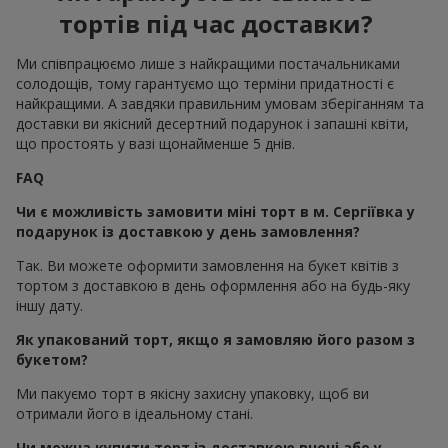
тортів під час доставки?
Ми співпрацюємо лише з найкращими постачальниками
солодощів, тому гарантуємо що терміни придатності є
найкращими. А завдяки правильним умовам зберіганням та
доставки ви якісний десертний подарунок і запашні квіти,
що простоять у вазі щонайменше 5 днів.
FAQ
Чи є можливість замовити міні торт в м. Сергіївка у
подарунок із доставкою у день замовлення?
Так. Ви можете оформити замовлення на букет квітів з
тортом з доставкою в день оформлення або на будь-яку
іншу дату.
Як упакований торт, якщо я замовляю його разом з
букетом?
Ми пакуємо торт в якісну захисну упаковку, щоб ви
отримали його в ідеальному стані.
Чи можна купити торт із доставкою вночі або у