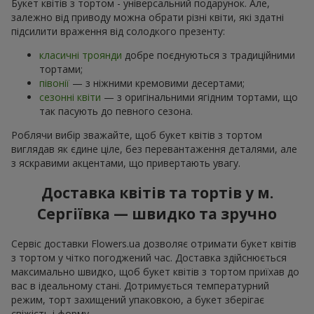
Букет квітів з тортом - універсальний подарунок. Але,
залежно від приводу можна обрати різні квіти, які здатні
підсилити враження від солодкого презенту:
класичні троянди
добре поєднуються з традиційними
тортами;
півонії
— з ніжними кремовими десертами;
сезонні квіти
— з оригінальними ягідним тортами, що
так пасують до певного сезона.
Роблячи вибір зважайте, щоб букет квітів з тортом
виглядав як єдине ціле, без перевантаження деталями, але
з яскравими акцентами, що привертають увагу.
Доставка квітів та тортів у м.
Сергіївка — швидко та зручно
Сервіс доставки Flowers.ua дозволяє отримати букет квітів
з тортом у чітко погоджений час. Доставка здійснюється
максимально швидко, щоб букет квітів з тортом приїхав до
вас в ідеальному стані. Дотримується температурний
режим, торт захищений упаковкою, а букет зберігає
свіжість і форму.