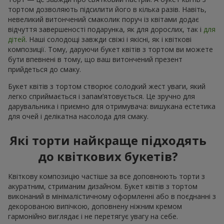
тортом дозволяють підсилити його в кілька разів. Навіть,
невеликий витончений смаколик поруч із квітами додає
відчуття завершеності подарунка, як для дорослих, так і
для
дітей
. Наші солодощі завжди свіжі і якісні, як і квіткові
композиції. Тому, даруючи букет квітів з тортом ви можете
бути впевнені в тому, що ваш витончений презент
прийдеться до смаку.
Букет квітів з тортом створює солодкий жест уваги, який
легко сприймається і запам’ятовується. Це зручно для
дарувальника і приємно для отримувача: вишукана естетика
для очей і делікатна насолода для смаку.
Які торти найкраще підходять
до квіткових букетів?
Квіткову композицію частіше за все доповнюють торти з
акуратним, стриманим дизайном. Букет квітів з тортом
виконаний в мінімалістичному оформленні або в поєднанні з
декорованою випічкою, доповнену ніжним кремом
гармонійно виглядає і не перетягує увагу на себе.