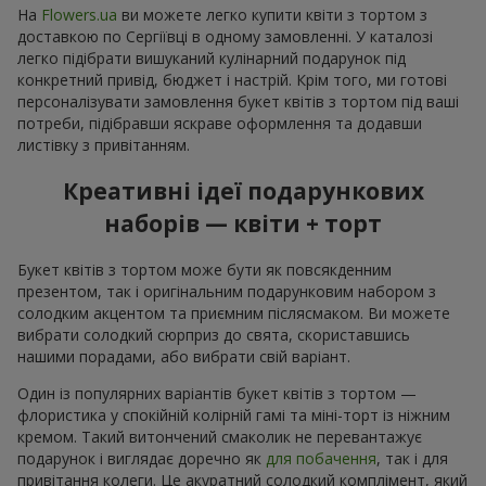
На
Flowers.ua
ви можете легко купити квіти з тортом з
доставкою по Сергіївці в одному замовленні. У каталозі
легко підібрати вишуканий кулінарний подарунок під
конкретний привід, бюджет і настрій. Крім того, ми готові
персоналізувати замовлення букет квітів з тортом під ваші
потреби, підібравши яскраве оформлення та додавши
листівку з привітанням.
Креативні ідеї подарункових
наборів — квіти + торт
Букет квітів з тортом може бути як повсякденним
презентом, так і оригінальним подарунковим набором з
солодким акцентом та приємним післясмаком. Ви можете
вибрати солодкий сюрприз до свята, скориставшись
нашими порадами, або вибрати свій варіант.
Один із популярних варіантів букет квітів з тортом —
флористика у спокійній колірній гамі та міні-торт із ніжним
кремом. Такий витончений смаколик не перевантажує
подарунок і виглядає доречно як
для побачення
, так і для
привітання колеги. Це акуратний солодкий комплімент, який