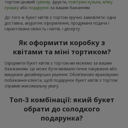
тортом цікавий
сувенір
, фрукти,
повітряні кульки
,
м’яку
іграшку
або
подарунок
за вашим бажанням
До того ж букет квітів з тортом зручно замовляти: одна
доставка, акуратне оформлення, продумана подача і
гарантована свіжість і квітів, і десерту.
Як оформити коробку з
квітами та міні тортиком?
Оформити букет квітів з тортом ми можемо за вашим
бажжанням. Це може бути мінімалістичне пакування або
вишукане дизайнерське рішення. Обов’язково враховуємо
побажання клієнта, щоб подарунок букет квітів з тортом
справив максимальну увагу.
Топ-3 комбінації: який букет
обрати до солодкого
подарунка?