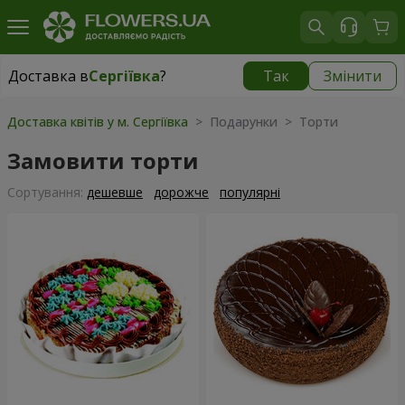
Доставка в
Сергіївка
?
Так
Змінити
Доставка в
Сергіївка
|
1650 грн
Доставка квітів у м. Сергіївка
> Подарунки > Торти
Замовити торти
Сортування:
дешевше
дорожче
популярні