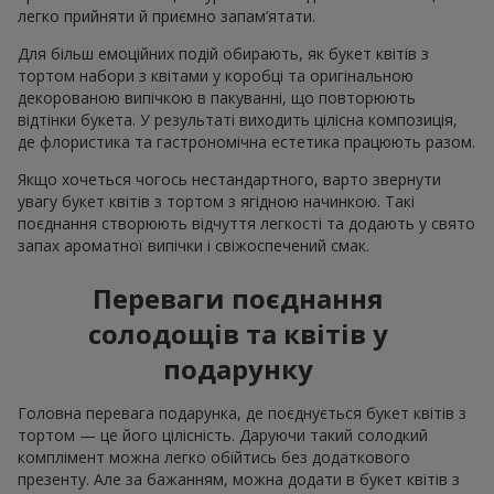
легко прийняти й приємно запам’ятати.
Для більш емоційних подій обирають, як букет квітів з
тортом набори з квітами у коробці та оригінальною
декорованою випічкою в пакуванні, що повторюють
відтінки букета. У результаті виходить цілісна композиція,
де флористика та гастрономічна естетика працюють разом.
Якщо хочеться чогось нестандартного, варто звернути
увагу букет квітів з тортом з ягідною начинкою. Такі
поєднання створюють відчуття легкості та додають у свято
запах ароматної випічки і свіжоспечений смак.
Переваги поєднання
солодощів та квітів у
подарунку
Головна перевага подарунка, де поєднується букет квітів з
тортом — це його цілісність. Даруючи такий солодкий
комплімент можна легко обійтись без додаткового
презенту. Але за бажанням, можна додати в букет квітів з