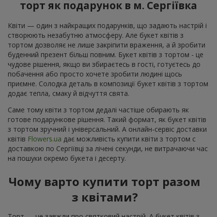
торт як подарунок в м. Сергіївка
Квіти — один з найкращих подарунків, що задають настрій і
створюють незабутню атмосферу. Але букет квітів з
тортом дозволяє не лише закріпити враження, а й зробити
буденний презент більш повним. Букет квітів з тортом - це
чудове рішення, якщо ви збираєтесь в гості, готуєтесь до
побачення або просто хочете зробити людині щось
приємне. Солодка деталь в композиції букет квітів з тортом
додає тепла, смаку й відчуття свята.
Саме тому квіти з тортом дедалі частіше обирають як
готове подарункове рішення. Такий формат, як букет квітів
з тортом зручний і універсальний. А онлайн-сервіс доставки
квітів
Flowers.ua
дає можливість купити квіти з тортом с
доставкою по Сергіївці за лічені секунди, не витрачаючи час
на пошуки окремо букета і десерту.
Чому варто купити торт разом
з квітами?
Торт — це завжди про святковий настрій. А букет квітів з