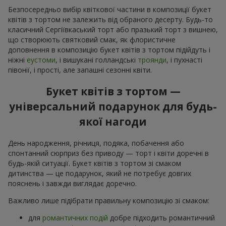
Безпосередньо вибір квіткової частини в композиції букет
квітів з тортом не залежить від обраного десерту. Будь-то
класичний Сергіївкаський торт або празький торт з вишнею,
що створюють святковий смак, як флористичне
доповнення в композицію букет квітів з тортом підійдуть і
ніжні
еустоми
, і вишукані голландські
троянди
, і пухнасті
півонії, і прості, але запашні сезонні квіти.
Букет квітів з тортом —
універсальний подарунок для будь-
якої нагоди
День народження, річниця, подяка, побачення або
спонтанний сюрприз без приводу — торт і квіти доречні в
будь-якій ситуації. Букет квітів з тортом зі смаком
дитинства — це подарунок, який не потребує довгих
пояснень і завжди виглядає доречно.
Важливо лише підібрати правильну композицію зі смаком:
для
романтичних подій
добре підходить романтичний