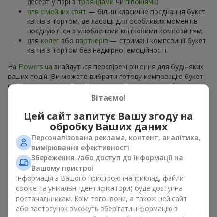
десерт у парі з
трояндами
чи
півоніями
;
для сімейних свят
— більш класичне поєднання букет
квітів з тортом, де ласощі для особливих моментів
поєднуються з улюбленими квітковими композиціям;
для
колег
або
партнерів
— стримані композиції букет
квітів з тортом без надмірної емоційності.
На
Flowers.ua
знайдуться перевірені рішення для будь-яких
ваших подій. Ви можете вибрати готову композицію букет
квітів з тортом з відповідного розділу каталогу або
замовити окремо солодкий дарунок і вподобані квіти.
Вітаємо!
Більше варіантів серед
акційних пропозицій
та хітів.
Цей сайт запитує Вашу згоду на
обробку Ваших даних
Торти з живими квітами —
Персоналізована реклама, контент, аналітика,
краса та смак в одному
вимірювання ефективності
подарунку
Збереження і/або доступ до інформації на
Вашому пристрої
Інформація з Вашого пристрою (наприклад, файли
Торти з живими квітами – це сучасне поєднання
cookie та унікальні ідентифікатори) буде доступна
флористики та гастрономічної естетики. Ексклюзивний
постачальникам. Крім того, вони, а також цей сайт
десерт в поєднанні з
вишуканим букетом
виглядає ефектно,
стильно й підкреслює особливість події, як
день
або застосунок зможуть зберігати інформацію з