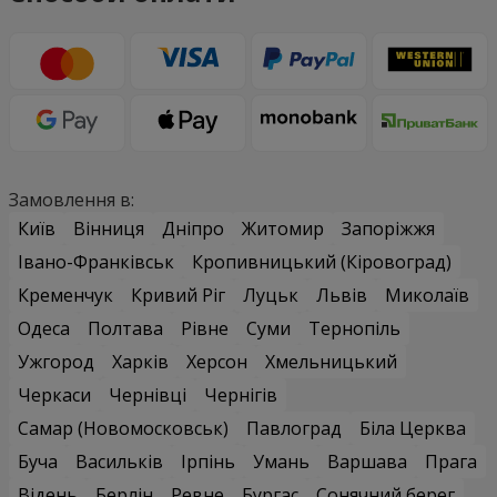
Замовлення в:
Київ
Вінниця
Дніпро
Житомир
Запоріжжя
Івано-Франківськ
Кропивницький (Кіровоград)
Кременчук
Кривий Ріг
Луцьк
Львів
Миколаїв
Одеса
Полтава
Рівне
Суми
Тернопіль
Ужгород
Харків
Херсон
Хмельницький
Черкаси
Чернівці
Чернігів
Самар (Новомосковськ)
Павлоград
Біла Церква
Буча
Васильків
Ірпінь
Умань
Варшава
Прага
Відень
Берлін
Ревне
Бургас
Сонячний берег