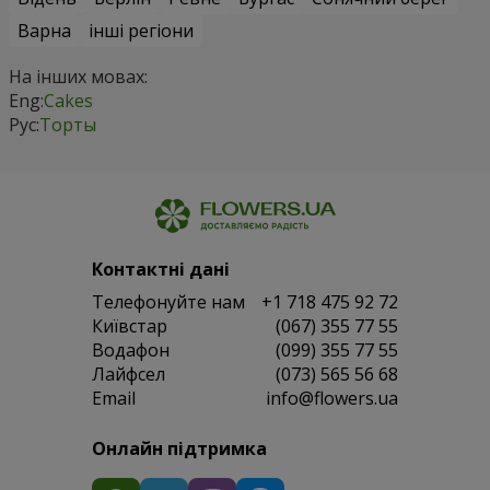
Варна
інші регіони
На інших мовах:
Eng:
Cakes
Рус:
Торты
Контактні дані
Телефонуйте нам
+1 718 475 92 72
Київстар
(067) 355 77 55
Водафон
(099) 355 77 55
Лайфсел
(073) 565 56 68
Email
info@flowers.ua
Онлайн підтримка