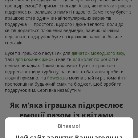
про щирі емоції й приємні спогади. А що, як не м’яка іграшка
підкріплює їх і залишає в пам’яті надовго. Саме тому букет з
іграшкою став одним із найпопулярніших варіантів
подарунка — простого, щирого і дуже теплого. Коли до
квітів додається плюшевий ведмедик, зайчик чи інший
персонаж, подарунок букет з іграшкою залишає більше
спогадів.
Букет з іграшкою пасує і як для
дівчаток молодшого віку
,
так і
для коханих жінок
, і навіть
для колег по роботі
в
певних випадках. Такий подарунок букет з іграшкою
підкреслює щиру турботу, затишок та бажання зробити
людині приємно. На
flowers.ua
можна знайти різноманітні
пропозиції на будь-який смак та бюджет, щоб зробити
подарунок в м. Сергіївка незабутнім.
Як м’яка іграшка підкреслює
емоції разом із квітами
Вітаємо!
Букет з іграшкою — універсальне і завжди влучне рішення.
Таке поєднання подвоює емоції та дає можливість
Цей сайт запитує Вашу згоду на