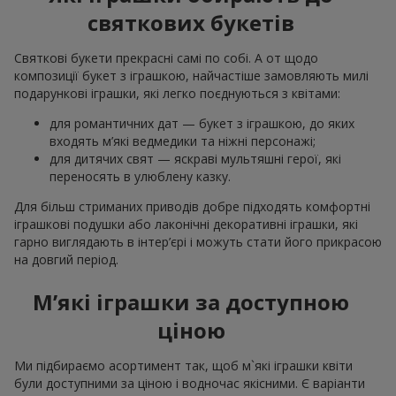
святкових букетів
Святкові букети прекрасні самі по собі. А от щодо
композиції букет з іграшкою, найчастіше замовляють милі
подарункові іграшки, які легко поєднуються з квітами:
для романтичних дат — букет з іграшкою, до яких
входять м’які ведмедики та ніжні персонажі;
для дитячих свят — яскраві мультяшні герої, які
переносять в улюблену казку.
Для більш стриманих приводів добре підходять комфортні
іграшкові подушки або лаконічні декоративні іграшки, які
гарно виглядають в інтер’єрі і можуть стати його прикрасою
на довгий період.
М’які іграшки за доступною
ціною
Ми підбираємо асортимент так, щоб м`які іграшки квіти
були доступними за ціною і водночас якісними. Є варіанти