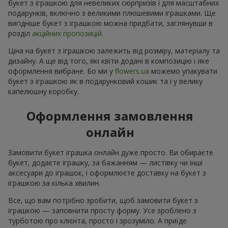
букет з іграшкою для невеликих сюрпризів і для масштабних
подарунків, включно з великими плюшевими іграшками. Ще
вигідніше букет з іграшкою можна придбати, заглянувши в
розділ
акційних пропозицій
.
Ціна на букет з іграшкою залежить від розміру, матеріалу та
дизайну. А ще від того, які квіти додані в композицію і яке
оформлення вибране. Бо ми у
flowers.ua
можемо упакувати
букет з іграшкою як в подарунковий кошик та і у велику
капелюшну коробку.
Оформлення замовлення
онлайн
Замовити букет іграшка онлайн дуже просто. Ви обираєте
букет, додаєте іграшку, за бажанням — листівку чи інші
аксесуари до іграшок, і оформлюєте доставку на букет з
іграшкою за кілька хвилин.
Все, що вам потрібно зробити, щоб замовити букет з
іграшкою — заповнити просту форму. Усе зроблено з
турботою про клієнта, просто і зрозуміло. А приїде