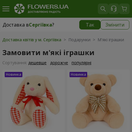
Доставка в
Сергіївка
?
Так
Змінити
Доставка в
Сергіївка
|
1650 грн
Доставка квітів у м. Сергіївка
> Подарунки > М'які іграшки
Замовити м'які іграшки
Сортування:
дешевше
дорожче
популярні