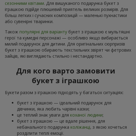
сезонними квітами
. Для вишуканого подарунка букет з
іграшкою підійде плюшевий приятель великих розмірів. Для
більш легких і сучасних композицій — маленькі пухнастики
або сувенірні тваринки.
Також
популярні для варіанту
букет з іграшкою є мультяшні
герої та кумедні персонажі — особливо якщо вибирається
милий подарунок для дитини. Для оригінальних сюрпризів
букет з іграшкою обирають текстильних звірят чи фетрових
зайців, які виглядають стильно і нестандартно.
Для кого варто замовити
букет з іграшкою
Букети разом з іграшкою підходять у багатьох ситуаціях:
букет з іграшкою — ідеальний подарунок для
дівчинки, яка любить чарівні казки;
це теплий знак уваги для
коханої людини
;
букет з іграшкою — це вдале рішення, для
небанального подарунка
коліжанці
, з якою хочеться
розділити теплі емоції.