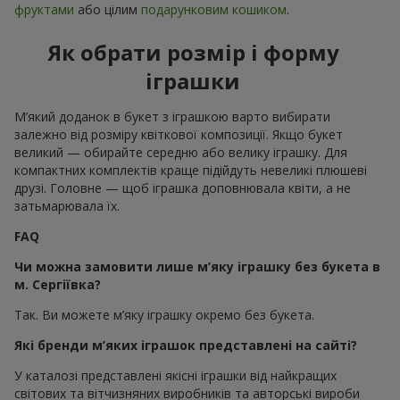
фруктами
або цілим
подарунковим кошиком
.
Як обрати розмір і форму
іграшки
М’який доданок в букет з іграшкою варто вибирати
залежно від розміру квіткової композиції. Якщо букет
великий — обирайте середню або велику іграшку. Для
компактних комплектів краще підійдуть невеликі плюшеві
друзі. Головне — щоб іграшка доповнювала квіти, а не
затьмарювала їх.
FAQ
Чи можна замовити лише м’яку іграшку без букета в
м. Сергіївка?
Так. Ви можете м’яку іграшку окремо без букета.
Які бренди м’яких іграшок представлені на сайті?
У каталозі представлені якісні іграшки від найкращих
світових та вітчизняних виробників та авторські вироби