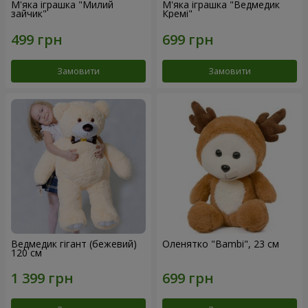
М'яка іграшка "Милий
М'яка іграшка "Ведмедик
зайчик"
Кремі"
Замовити
Замовити
Ведмедик гігант (бежевий)
Оленятко "Bambi", 23 см
120 см