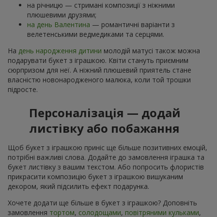
на річницю — стримані композиції з ніжними
плюшевими друзями;
на день Валентина
— романтичні варіанти з
велетенськими ведмедиками та серцями.
На
день народження дитини
молодій матусі також можна
подарувати букет з іграшкою. Квіти стануть приємним
сюрпризом для неї. А ніжний плюшевий приятель стане
власністю новонародженого малюка, коли той трошки
підросте.
Персоналізація — додай
листівку або побажання
Щоб букет з іграшкою приніс ще більше позитивних емоцій,
потрібні важливі слова. Додайте до замовлення іграшка та
букет листівку з вашим текстом. Або попросить флористів
прикрасити композицію букет з іграшкою вишуканим
декором, який підсилить ефект подарунка.
Хочете додати ще більше в букет з іграшкою? Доповніть
замовлення
тортом
,
солодощами
,
повітряними кульками
,