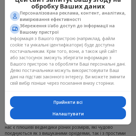
оновлювати їх в пам’яті, кожен раз, коли плюшевий
обробку Ваших даних
приятель потрапляє у поле зору Разом букет з іграшкою
Персоналізована реклама, контент, аналітика,
працюють ідеально. Квіти та іграшка створюють баланс між
вимірювання ефективності
красою і ніжністю, а ще залишають приємний подарунок на
довгі роки.
Збереження і/або доступ до інформації на
Вашому пристрої
Приємні на дотик іграшки викликають відчуття спокою та
Інформація з Вашого пристрою (наприклад, файли
домашній затишок. Тому букет з іграшкою – це дійсно
cookie та унікальні ідентифікатори) буде доступна
відмінний спосіб лишити спогад про того, хто подарував
постачальникам. Крім того, вони, а також цей сайт
цей букет з іграшкою.
або застосунок зможуть зберігати інформацію з
Вашого пристрою та обробляти Ваші персональні дані.
Популярні комбінації букетів і
Деякі постачальники можуть використовувати Ваші
іграшок
дані на підставі законного інтересу. Ви можете змінити
свій вибір пізніше через посилання внизу сторінки.
Букет з іграшкою може бути різним. На нашому сервісі є
варіанти, що створюють поєднання букет з іграшкою,
Прийняти всі
використовуючи
троянди
,
гербери
або ніжні
гіпсофіли
.
Іграшок також багато. Проте, найчастіше наші клієнти
Налаштувати
обирають, як букет з іграшкою композицію ведмедик з
квітами. Це класика, яка ніколи не підводить. До того ж у
нас є плюшеві ведмедики різних розмірів, які чудово
поєднуються як з вишуканими орхідеями, так і з простими