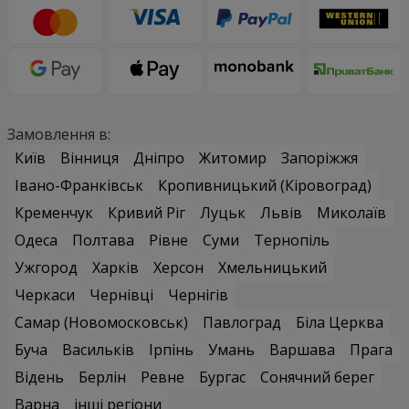
Замовлення в:
Київ
Вінниця
Дніпро
Житомир
Запоріжжя
Івано-Франківськ
Кропивницький (Кіровоград)
Кременчук
Кривий Ріг
Луцьк
Львів
Миколаїв
Одеса
Полтава
Рівне
Суми
Тернопіль
Ужгород
Харків
Херсон
Хмельницький
Черкаси
Чернівці
Чернігів
Самар (Новомосковськ)
Павлоград
Біла Церква
Буча
Васильків
Ірпінь
Умань
Варшава
Прага
Відень
Берлін
Ревне
Бургас
Сонячний берег
Варна
інші регіони