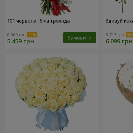
101 червона і біла троянда
Здивуй кох
6 066 грн
8 713 грн
Замовити