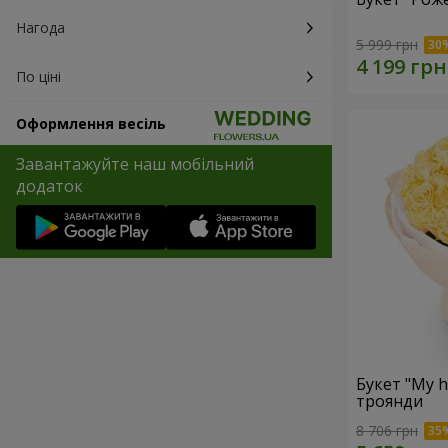
Нагода
5 999 грн
По ціні
Оформлення весіль
Завантажуйте наш мобільний
додаток
Букет "My h
троянди
8 706 грн