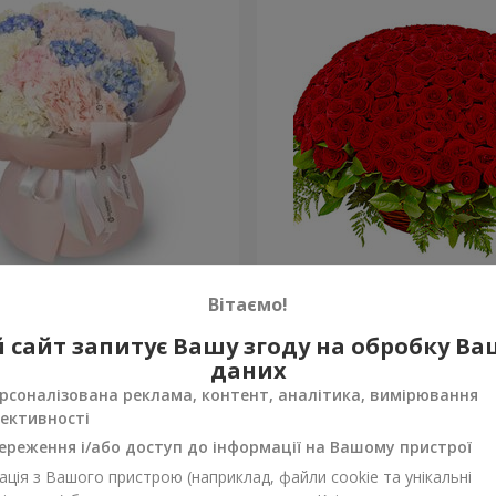
на хмаринка"
251 червона троянда
Вітаємо!
27 427 грн
 сайт запитує Вашу згоду на обробку В
Замовити
даних
рсоналізована реклама, контент, аналітика, вимірювання
ективності
ереження і/або доступ до інформації на Вашому пристрої
ція з Вашого пристрою (наприклад, файли cookie та унікальні