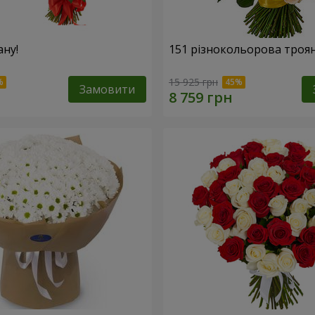
ану!
151 різнокольорова троя
15 925 грн
Замовити