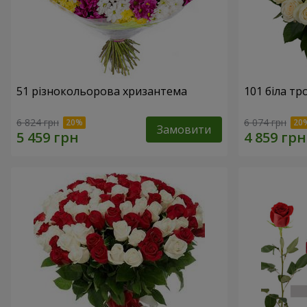
51 різнокольорова хризантема
101 біла тр
6 824 грн
6 074 грн
Замовити