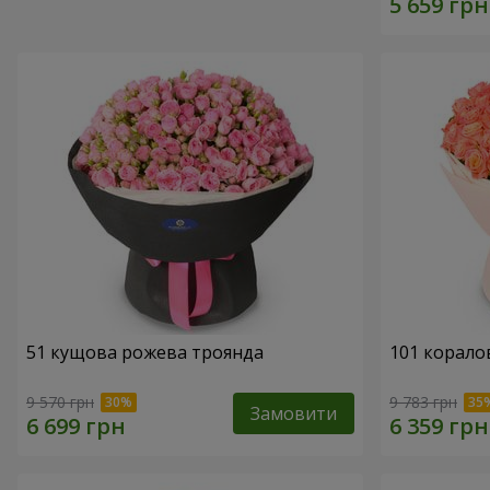
51 кущова рожева троянда
101 корало
9 570 грн
9 783 грн
Замовити