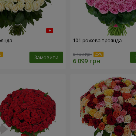
оянда
101 рожева троянда
8 132 грн
Замовити