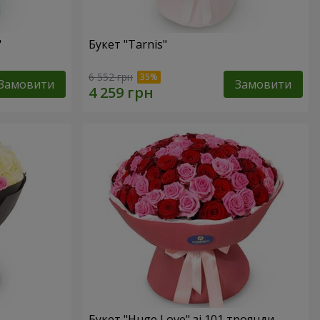
"
Букет "Tarnis"
6 552 грн
Замовити
Замовити
Букет "Huge Love" зі 101 троянди