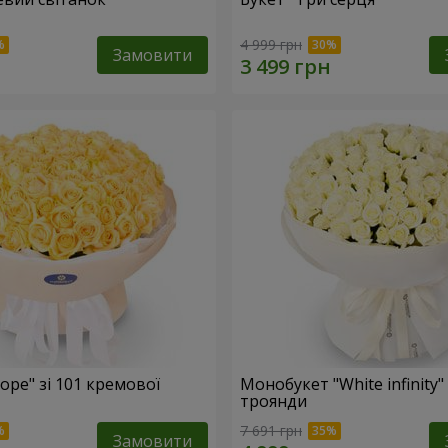
4 999 грн
Замовити
ope" зі 101 кремової
Монобукет "White infinity" 
троянди
7 691 грн
Замовити