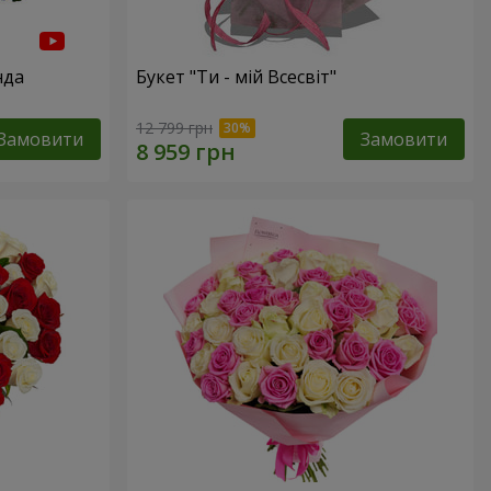
нда
Букет "Ти - мій Всесвіт"
12 799 грн
Замовити
Замовити