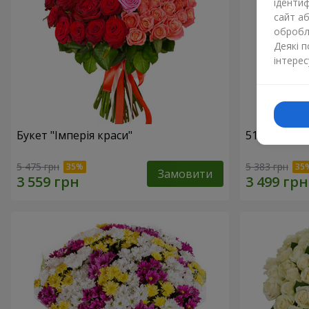
ідентиф
сайт а
обробля
Деякі 
інтерес
Букет "Імперія краси"
51 рожева 
5 475 грн
5 383 грн
Замовити