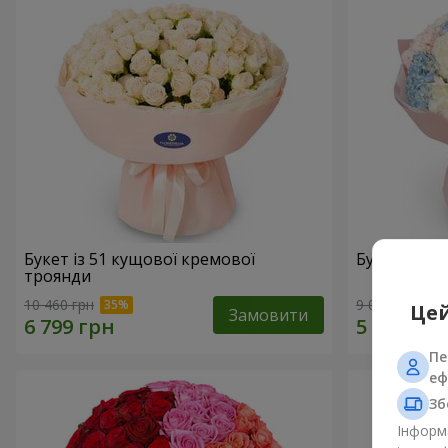
Букет із 51 кущової кремової
Букет "Ніж
троянди
10 460 грн
9 014 грн
Цей
Замовити
Пе
еф
Зб
Інформа