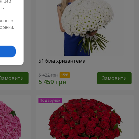
ж цей
 та
онного
орінки.
51 біла хризантема
6 422 грн
Замовити
Замовити