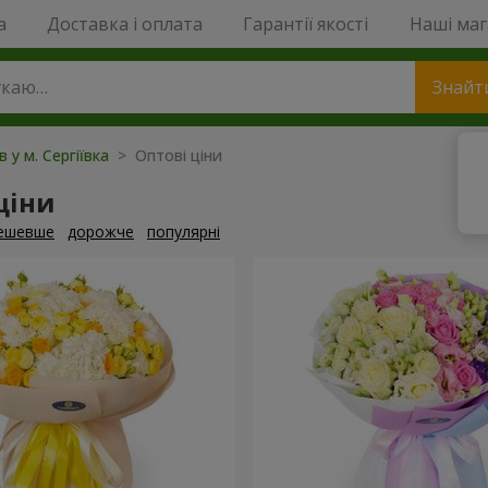
a
Доставка і оплата
Гарантії якості
Наші ма
Знайт
в у м. Сергіївка
> Оптові ціни
ціни
ешевше
дорожче
популярні