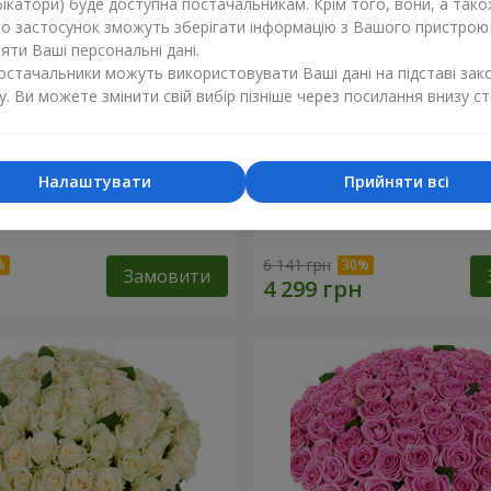
ікатори) буде доступна постачальникам. Крім того, вони, а тако
бо застосунок зможуть зберігати інформацію з Вашого пристрою
ти Ваші персональні дані.
постачальники можуть використовувати Ваші дані на підставі зак
у. Ви можете змінити свій вибір пізніше через посилання внизу ст
Налаштувати
Прийняти всі
троянда
75 білих троянд
6 141 грн
Замовити