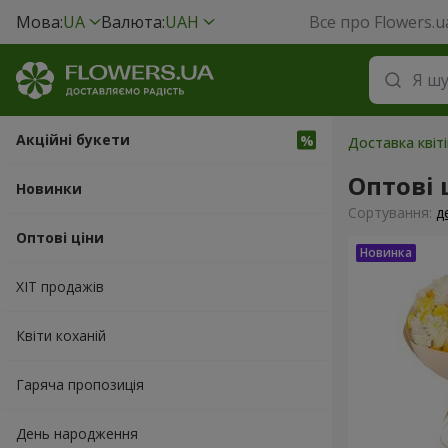
Мова:
UA
Валюта:
UAH
Все про Flowers.u
Акційні букети
Доставка квіті
Оптові 
Новинки
Сортування:
д
Оптові ціни
ХІТ продажів
Квіти коханій
Гаряча пропозиція
День народження