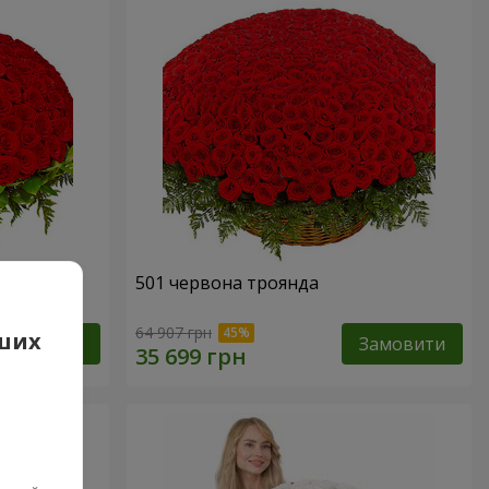
501 червона троянда
64 907 грн
аших
Замовити
Замовити