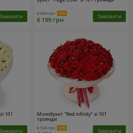
8 856 грн
Замовити
Замовити
зі 101
Монобукет "Red infinity" зі 101
троянди
8 941 грн
Замовити
Замовити