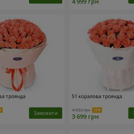
ва троянда
51 коралова троянда
4 932 грн
Замовити