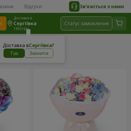
газини
Відгуки
Зв’яжіться з нами
Доставка в
и
Сергіївка
Статус замовлення
1650 грн
Доставка в
Сергіївка
?
Так
Змінити