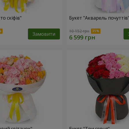
то скіфів"
Букет "Акварель почуттів
10 152 грн
Замовити
евий світанок"
Букет "Три серця"