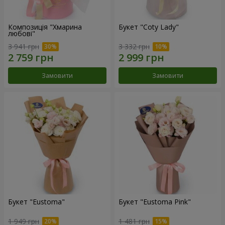
Композиція "Хмарина
Букет "Coty Lady"
любові"
3 941 грн
3 332 грн
Замовити
Замовити
Букет "Eustoma"
Букет "Eustoma Pink"
1 949 грн
1 481 грн