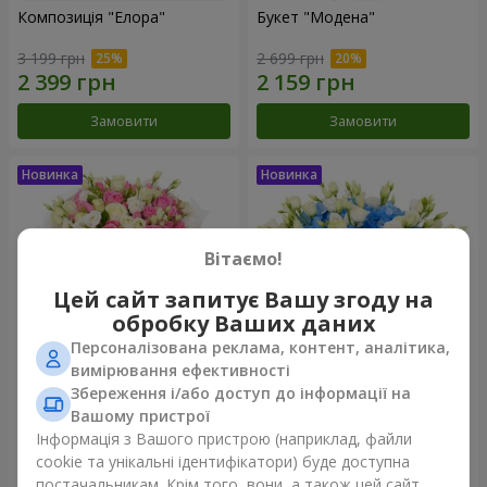
Композиція "Елора"
Букет "Модена"
3 199 грн
2 699 грн
Замовити
Замовити
Вітаємо!
Цей сайт запитує Вашу згоду на
обробку Ваших даних
Персоналізована реклама, контент, аналітика,
вимірювання ефективності
Збереження і/або доступ до інформації на
Букет "Piedmont"
Композиція "Сільвія"
Вашому пристрої
5 599 грн
3 999 грн
Інформація з Вашого пристрою (наприклад, файли
cookie та унікальні ідентифікатори) буде доступна
постачальникам. Крім того, вони, а також цей сайт