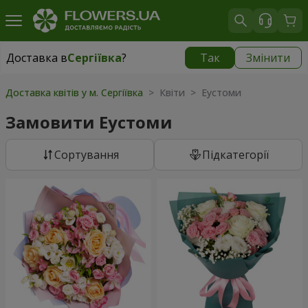
Доставка в
Сергіївка
?
Так
Змінити
Доставка в
Сергіївка
|
1650 грн
Доставка квітів у м. Сергіївка
> Квіти > Еустоми
Замовити Еустоми
Сортування
Підкатегорії