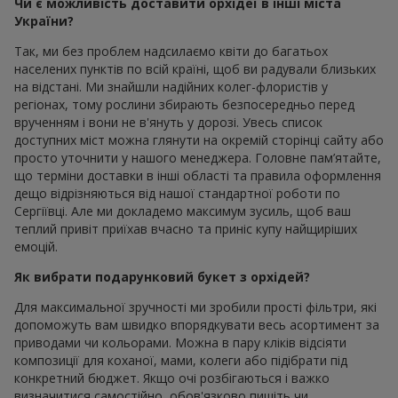
Чи є можливість доставити орхідеї в інші міста
України?
Так, ми без проблем надсилаємо квіти до багатьох
населених пунктів по всій країні, щоб ви радували близьких
на відстані. Ми знайшли надійних колег-флористів у
регіонах, тому рослини збирають безпосередньо перед
врученням і вони не в'януть у дорозі. Увесь список
доступних міст можна глянути на окремій сторінці сайту або
просто уточнити у нашого менеджера. Головне пам’ятайте,
що терміни доставки в інші області та правила оформлення
дещо відрізняються від нашої стандартної роботи по
Сергіївці. Але ми докладемо максимум зусиль, щоб ваш
теплий привіт приїхав вчасно та приніс купу найщиріших
емоцій.
Як вибрати подарунковий букет з орхідей?
Для максимальної зручності ми зробили прості фільтри, які
допоможуть вам швидко впорядкувати весь асортимент за
приводами чи кольорами. Можна в пару кліків відсіяти
композиції для коханої, мами, колеги або підібрати під
конкретний бюджет. Якщо очі розбігаються і важко
визначитися самостійно, обов'язково пишіть чи