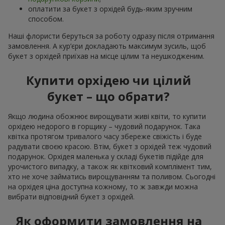
оплатити за букет з орхідей будь-яким зручним
способом.
Наші флористи беруться за роботу одразу після отримання
замовлення. А кур’єри докладають максимум зусиль, щоб
букет з орхідей приїхав на місце цілим та неушкодженим.
Купити орхідею чи цілий
букет – що обрати?
Якщо людина обожнює вирощувати живі квіти, то купити
орхідею недорого в горщику – чудовий подарунок. Така
квітка протягом тривалого часу збереже свіжість і буде
радувати своєю красою. Втім, букет з орхідей теж чудовий
подарунок. Орхідея маленька у складі букетів підійде для
урочистого випадку, а також як квітковий комплімент тим,
хто не хоче займатись вирощуванням та поливом. Сьогодні
на орхідея ціна доступна кожному, то ж завжди можна
вибрати відповідний букет з орхідей.
Як оформити замовлення на