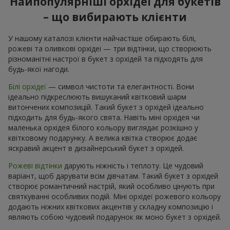
Найпопулярніші орхідеї для букетів
– що вибирають клієнти
У нашому каталозі клієнти найчастіше обирають білі,
рожеві та оливкові орхідеі — три відтінки, що створюють
різноманітні настрої в букет з орхідей та підходять для
будь-якої нагоди.
Білі орхідеї
— символ чистоти та елегантності. Вони
ідеально підкреслюють вишуканий квітковий шарм
витончених композицій. Такий букет з орхідей ідеально
підходить для будь-якого свята. Навіть міні орхідея чи
маленька орхідея білого кольору виглядає розкішно у
квітковому подарунку. А велика квітка створює додає
яскравий акцент в дизайнерський букет з орхідей.
Рожеві відтінки
дарують ніжність і теплоту. Це чудовий
варіант, щоб дарувати всім дівчатам. Такий букет з орхідей
створює романтичний настрій, який особливо цінують при
святкуванні особливих подій. Міні орхідеї рожевого кольору
додають ніжних квіткових акцентів у складну композицію і
являють собою чудовий подарунок як моно букет з орхідей.