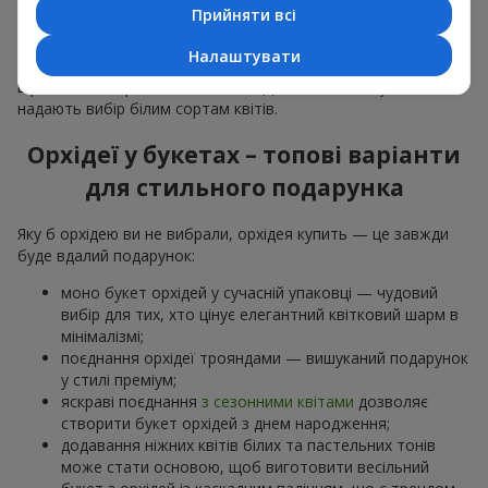
особливої події: річниць,
побачень
,
днів народження
та
Прийняти всі
навіть
бізнес-привітань
.
Налаштувати
Для романтики обирають ніжну екзотику — букет з орхідей
в рожевих та фіолетових тонах. Для
весільних букетів
надають вибір білим сортам квітів.
Орхідеї у букетах – топові варіанти
для стильного подарунка
Яку б орхідею ви не вибрали, орхідея купить — це завжди
буде вдалий подарунок:
моно букет орхідей у сучасній упаковці — чудовий
вибір для тих, хто цінує елегантний квітковий шарм в
мінімалізмі;
поєднання орхідеї трояндами — вишуканий подарунок
у стилі преміум;
яскраві поєднання
з сезонними квітами
дозволяє
створити букет орхідей з днем народження;
додавання ніжних квітів білих та пастельних тонів
може стати основою, щоб виготовити весільний