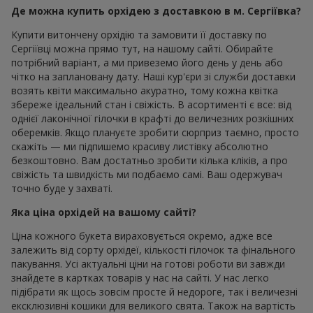
Де можна купить орхідею з доставкою в м. Сергіївка?
Купити витончену орхідію та замовити її доставку по
Сергіївці можна прямо тут, на нашому сайті. Обирайте
потрібний варіант, а ми привеземо його день у день або
чітко на заплановану дату. Наші кур'єри зі служби доставки
возять квіти максимально акуратно, тому кожна квітка
збереже ідеальний стан і свіжість. В асортименті є все: від
однієї лаконічної гілочки в крафті до величезних розкішних
оберемків. Якщо плануєте зробити сюрприз таємно, просто
скажіть — ми підпишемо красиву листівку абсолютно
безкоштовно. Вам достатньо зробити кілька кліків, а про
свіжість та швидкість ми подбаємо самі. Ваш одержувач
точно буде у захваті.
Яка ціна орхідей на вашому сайті?
Ціна кожного букета вираховується окремо, адже все
залежить від сорту орхідеї, кількості гілочок та фінального
пакування. Усі актуальні ціни на готові роботи ви завжди
знайдете в картках товарів у нас на сайті. У нас легко
підібрати як щось зовсім просте й недороге, так і величезні
ексклюзивні кошики для великого свята. Також на вартість