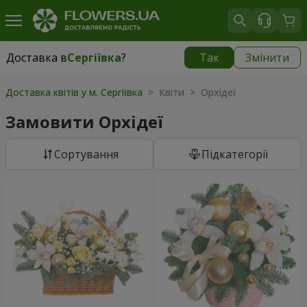
Доставка в
Сергіївка
?
Так
Змінити
Доставка в
Сергіївка
|
1650 грн
Доставка квітів у м. Сергіївка
> Квіти > Орхідеї
Замовити Орхідеї
Сортування
Підкатегорії