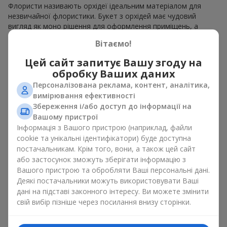
Флористи називають орхідеї ідеальним матеріалом для
незвичайної флористики. Букет з орхідей має чудовий
вигляд як моно рішення для оформлення приміщень, а
також як варіант міксу з іншими квітами, що зберігає свою
Вітаємо!
виразність у будь-якому форматі. Завдяки своїй структурі
орхідея дозволяє створювати композиції у класичному,
Цей сайт запитує Вашу згоду на
мінімалістичному або сучасному стилі. Букет з орхідей
обробку Ваших даних
виглядає ефектно як у камерних, так і в масштабних
Персоналізована реклама, контент, аналітика,
роботах, а її розкішні суцвіття легко стають центральним
вимірювання ефективності
елементом композиції букет з орхідей. Залежно від
Збереження і/або доступ до інформації на
оформлення і сорту рослин різниться на орхідеї ціна.
Вашому пристрої
Зважайте на це перш ніж замовити букет з орхідей.
Інформація з Вашого пристрою (наприклад, файли
Кому дарують орхідеї?
cookie та унікальні ідентифікатори) буде доступна
постачальникам. Крім того, вони, а також цей сайт
або застосунок зможуть зберігати інформацію з
Букет з орхідей універсальний і може підійти будь-кому. Їх
Вашого пристрою та обробляти Ваші персональні дані.
дарують
коханим жінками
,
мамі
,
дівчині
,
дружині
, сестрі,
Деякі постачальники можуть використовувати Ваші
подрузі,
колезі
або
бізнес-партнеру
. Сьогодні можна орхідеї
дані на підставі законного інтересу. Ви можете змінити
купити недорого, а тому шансів зробити бажаний
свій вибір пізніше через посилання внизу сторінки.
подарунок стає ще більше.
Букет з орхідей — ідеальна квіткова композиція для