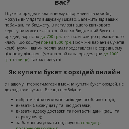
вас?
І букет з орхідей в класичному оформленні і в коробці
можуть виглядати вишукану і цікаво. Залежить від ваших
побажань та бюджету. В каталозі нашого квіткового
сервісу ви можете легко знайти, як бюджетний букет з
орхідей, вартістю
до 700 грн
, так і композицію преміального
класу , що коштує
понад 1500 грн
. Проміжні варіанти букетів
комбінуючи іншими рослинами представлені і в середньому
ціновому діапазоні (можна знайти на орхідея ціни
до 1000
грн
та
вище
) також присутні.
Як купити букет з орхідей онлайн
У нашому інтернет-магазині можна купити букет орхідей, не
докладаючи зусиль. Все що необхідно:
вибрати квіткову композицію для особливої події;
вказати бажану дату та час доставки;
вказати адресу доставки та контактні данні (ваші та
отримувача);
за бажанням додати подарунок:
солодощі,
подарункові корзини
;