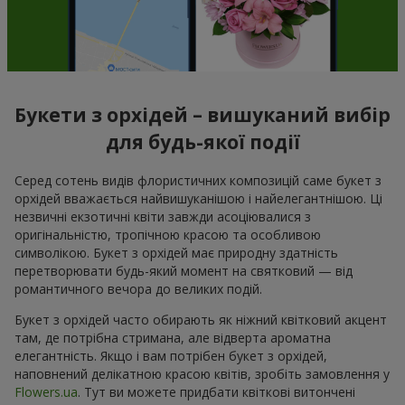
Букети з орхідей – вишуканий вибір
для будь-якої події
Серед сотень видів флористичних композицій саме букет з
орхідей вважається найвишуканішою і найелегантнішою. Ці
незвичні екзотичні квіти завжди асоціювалися з
оригінальністю, тропічною красою та особливою
символікою. Букет з орхідей має природну здатність
перетворювати будь-який момент на святковий — від
романтичного вечора до великих подій.
Букет з орхідей часто обирають як ніжний квітковий акцент
там, де потрібна стримана, але відверта ароматна
елегантність. Якщо і вам потрібен букет з орхідей,
наповнений делікатною красою квітів, зробіть замовлення у
Flowers.ua
. Тут ви можете придбати квіткові витончені