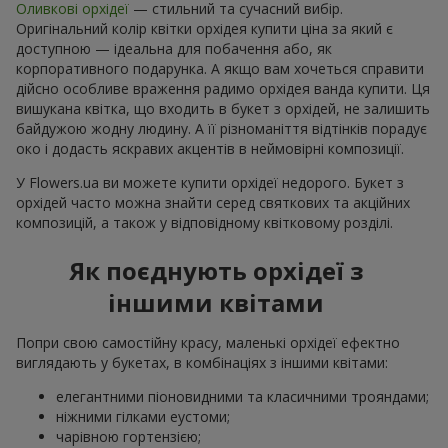
Оливкові орхідеї
— стильний та сучасний вибір.
Оригінальний колір квітки орхідея купити ціна за який є
доступною — ідеальна для побачення або, як
корпоративного подарунка. А якщо вам хочеться справити
дійсно особливе враження радимо орхідея ванда купити. Ця
вишукана квітка, що входить в букет з орхідей, не залишить
байдужою жодну людину. А її різноманіття відтінків порадує
око і додасть яскравих акцентів в неймовірні композиції.
У Flowers.ua ви можете купити орхідеї недорого. Букет з
орхідей часто можна знайти серед святкових та акційних
композицій, а також у відповідному квітковому розділі.
Як поєднують орхідеї з
іншими квітами
Попри свою самостійну красу, маленькі орхідеї ефектно
виглядають у букетах, в комбінаціях з іншими квітами:
елегантними піоновидними та класичними трояндами;
ніжними гілками еустоми;
чарівною гортензією;