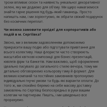
трохи впливає сезон та наявність унікальної декоративної
зелені, яку ми додаємо для об'єму. Ми щиро намагаємося
знайти гарне рішення під будь-який гаманець. Просто
напишіть нам, і ми зорієнтуємо, як зібрати свіжий подарунок
без космічних переплат.
Чи можна замовити орхідеї для корпоративів або
подій в м. Сергіївка?
Звісно, ми з великим задоволенням допоможемо
прикрасити вашу подію або підготувати привітання для
всього колективу. Наші флористи часто створюють
масштабні квіткові композиції для бізнес-презентацій,
ювілеїв фірм та банкетів. Нам важливо, щоб оформлення
ідеально пасувало до загального стилю вечора, тому ми
детально обговорюємо кольорову гаму й формат. Для
великих компаній та постійних замовників пропонуємо
індивідуальні гнучкі умови та будь-які варіанти оплати. До
того ж, ми спокійно беремо на себе масову доставку
замовлень по Сергіївці безпосередньо в руки вашим
колегам чи партнерам. Пишіть, і ми швиденько все
прорахуємо.