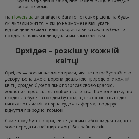
букет з орхідей із каскадним падінням, що є трендом
останніх років.
На
Flowers.ua
ви знайдете багато готових рішень на будь-
які випадки життя. А якщо не зможете відшукати
відповідний варіант, наші флористи виготовлять букет з
орхідей за вашим індивідуальним замовленням.
Орхідея – розкіш у кожній
квітці
Орхідея — рослина-символ краси, яка не потребує зайвого
декору. Вона вже створена ідеальною природою. У кожній
квітці орхідея букет з яких потрясає своєю красою,
ховається проста, але глибока естетика. Кожної квітки, що
входить в букет з орхідей бутони, що захоплюють подих
виглядають як мініатюрна художня форма, що дарує
відчуття природної гармонії.
Саме тому букет з орхідей є чудовим вибором для тих, хто
хоче передати свої щирі емоції без зайвих слів.