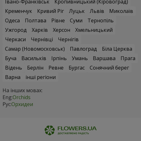
Івано-Франківськ
Кропивницький (Кіровоград)
Кременчук
Кривий Ріг
Луцьк
Львів
Миколаїв
Одеса
Полтава
Рівне
Суми
Тернопіль
Ужгород
Харків
Херсон
Хмельницький
Черкаси
Чернівці
Чернігів
Самар (Новомосковськ)
Павлоград
Біла Церква
Буча
Васильків
Ірпінь
Умань
Варшава
Прага
Відень
Берлін
Ревне
Бургас
Сонячний берег
Варна
інші регіони
На інших мовах:
Eng:
Orchids
Рус:
Орхидеи