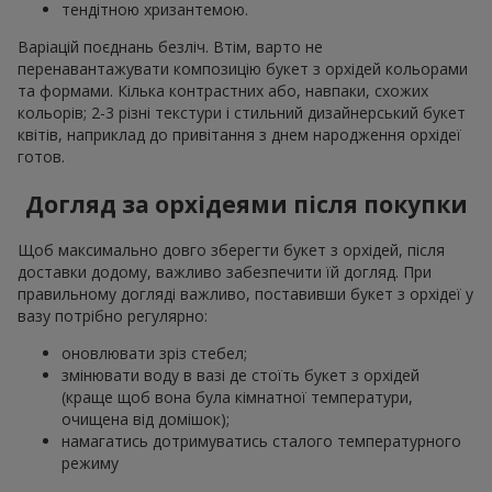
тендітною хризантемою.
Варіацій поєднань безліч. Втім, варто не
перенавантажувати композицію букет з орхідей кольорами
та формами. Кілька контрастних або, навпаки, схожих
кольорів; 2-3 різні текстури і стильний дизайнерський букет
квітів, наприклад до привітання з днем народження орхідеї
готов.
Догляд за орхідеями після покупки
Щоб максимально довго зберегти букет з орхідей, після
доставки додому, важливо забезпечити їй догляд. При
правильному догляді важливо, поставивши букет з орхідеї у
вазу потрібно регулярно:
оновлювати зріз стебел;
змінювати воду в вазі де стоїть букет з орхідей
(краще щоб вона була кімнатної температури,
очищена від домішок);
намагатись дотримуватись сталого температурного
режиму