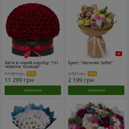
Квіти в чорній коробці "151
Букет "Квіткове Selfie!"
червона троянда"
17 383 грн
2 587 грн
Замовити
Замовити