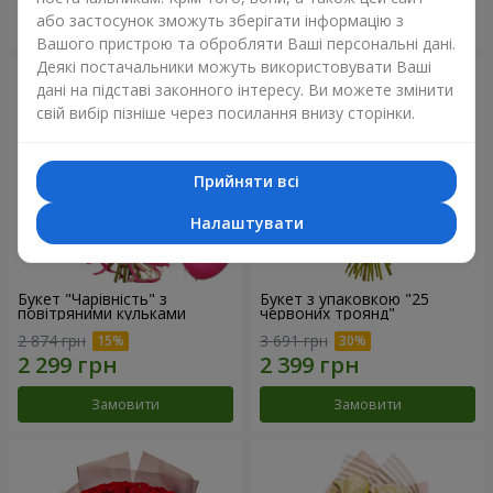
або застосунок зможуть зберігати інформацію з
Замовити
Замовити
Вашого пристрою та обробляти Ваші персональні дані.
Деякі постачальники можуть використовувати Ваші
дані на підставі законного інтересу. Ви можете змінити
свій вибір пізніше через посилання внизу сторінки.
Прийняти всі
Налаштувати
Букет "Чарівність" з
Букет з упаковкою "25
повітряними кульками
червоних троянд"
2 874 грн
3 691 грн
Замовити
Замовити