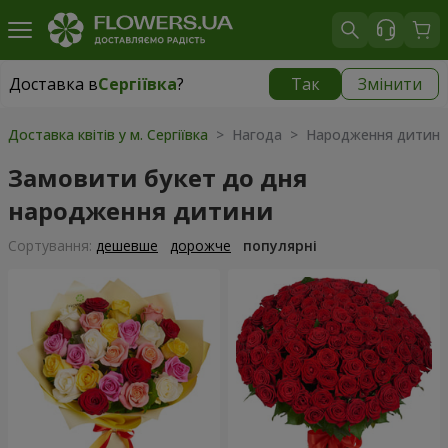
Доставка в
Сергіївка
?
Так
Змінити
Доставка в
Сергіївка
|
1650 грн
Доставка квітів у м. Сергіївка
> Нагода > Народження дитин
Замовити букет до дня
народження дитини
Сортування:
дешевше
дорожче
популярні