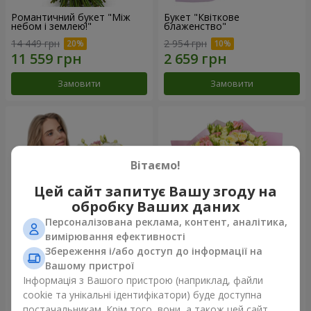
Романтичний букет "Між
Букет "Квіткове
небом і землею!"
блаженство"
14 449 грн
2 954 грн
Замовити
Замовити
Вітаємо!
Цей сайт запитує Вашу згоду на
обробку Ваших даних
Персоналізована реклама, контент, аналітика,
вимірювання ефективності
Збереження і/або доступ до інформації на
Букет "Королеві серця"
Мікс "Планета троянд" із 51
Вашому пристрої
кущової троянди
Інформація з Вашого пристрою (наприклад, файли
2 954 грн
7 528 грн
cookie та унікальні ідентифікатори) буде доступна
постачальникам. Крім того, вони, а також цей сайт