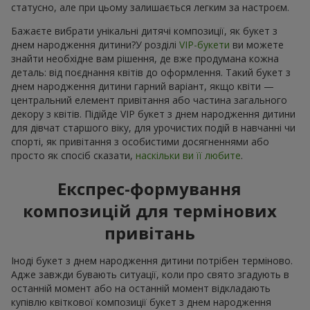
статусно, але при цьому залишається легким за настроєм.
Бажаєте вибрати унікальні дитячі композиції, як букет з
днем народження дитини?У розділі
VIP-букети
ви можете
знайти необхідне вам рішення, де вже продумана кожна
деталь: від поєднання квітів до оформлення. Такий букет з
днем народження дитини гарний варіант, якщо квіти —
центральний елемент привітання або частина загального
декору з квітів. Підійде VIP букет з днем народження дитини
для дівчат старшого віку, для урочистих подій в навчанні чи
спорті, як привітання з особистими досягненнями або
просто як спосіб сказати,
наскільки ви її любите
.
Експрес-формування
композицій для термінових
привітань
Іноді букет з днем народження дитини потрібен терміново.
Адже завжди бувають ситуації, коли про свято згадують в
останній момент або на останній момент відкладають
купівлю квіткової композиції букет з днем народження