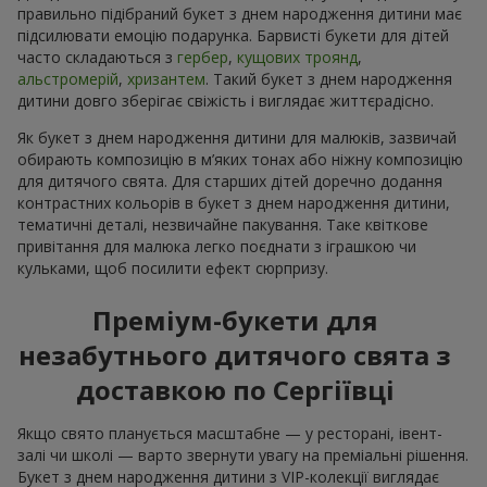
правильно підібраний букет з днем народження дитини має
підсилювати емоцію подарунка. Барвисті букети для дітей
часто складаються з
гербер
,
кущових троянд
,
альстромерій
,
хризантем
. Такий букет з днем народження
дитини довго зберігає свіжість і виглядає життєрадісно.
Як букет з днем народження дитини для малюків, зазвичай
обирають композицію в м’яких тонах або ніжну композицію
для дитячого свята. Для старших дітей доречно додання
контрастних кольорів в букет з днем народження дитини,
тематичні деталі, незвичайне пакування. Таке квіткове
привітання для малюка легко поєднати з іграшкою чи
кульками, щоб посилити ефект сюрпризу.
Преміум-букети для
незабутнього дитячого свята з
доставкою по Сергіївці
Якщо свято планується масштабне — у ресторані, івент-
залі чи школі — варто звернути увагу на преміальні рішення.
Букет з днем народження дитини з VIP-колекції виглядає