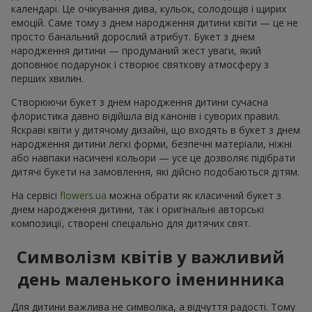
календарі. Це очікування дива, кульок, солодощів і щирих
емоцій. Саме тому з днем народження дитини квіти — це не
просто банальний дорослий атрибут. Букет з днем
народження дитини — продуманий жест уваги, який
доповнює подарунок і створює святкову атмосферу з
перших хвилин.
Створюючи букет з днем народження дитини сучасна
флористика давно відійшла від канонів і суворих правил.
Яскраві квіти у дитячому дизайні, що входять в букет з днем
народження дитини легкі форми, безпечні матеріали, ніжні
або навпаки насичені кольори — усе це дозволяє підібрати
дитячі букети на замовлення, які дійсно подобаються дітям.
На сервісі
flowers.ua
можна обрати як класичний букет з
днем народження дитини, так і оригінальні авторські
композиції, створені спеціально для дитячих свят.
Символізм квітів у важливий
день маленького іменинника
Для дитини важлива не символіка, а відчуття радості. Тому