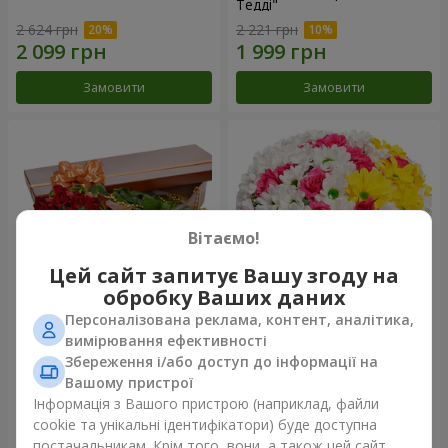
Тедді"
2 624 грн
2 221 грн
Замовити
Замовити
Вітаємо!
Цей сайт запитує Вашу згоду на
обробку Ваших даних
Персоналізована реклама, контент, аналітика,
Квіти в коробці "25
Квіти в коробці "Моє серце"
вимірювання ефективності
червоних троянд!"
Збереження і/або доступ до інформації на
4 427 грн
1 481 грн
Вашому пристрої
Інформація з Вашого пристрою (наприклад, файли
cookie та унікальні ідентифікатори) буде доступна
Замовити
Замовити
постачальникам. Крім того, вони, а також цей сайт