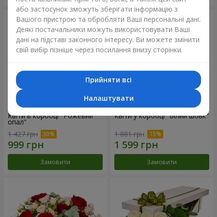
або застосунок зможуть зберігати інформацію з
Вашого пристрою та обробляти Ваші персональні дані.
Деякі постачальники можуть використовувати Ваші
дані на підставі законного інтересу. Ви можете змінити
свій вибір пізніше через посилання внизу сторінки.
Прийняти всі
Налаштувати
Квіти в коробці "Рожевий
Квіти у коробці "Білий шовк"
опал"
1 427 грн
1 881 грн
Замовити
Замовити