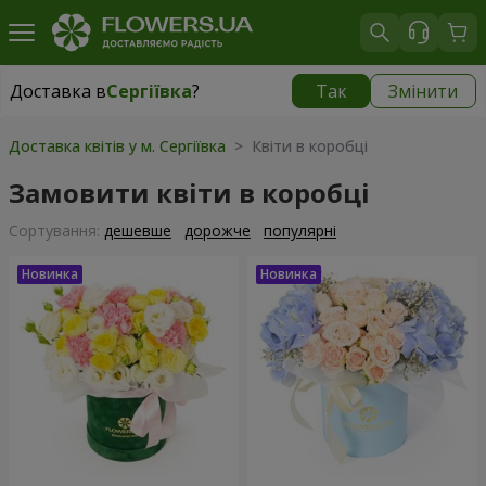
Доставка в
Сергіївка
?
Так
Змінити
Доставка в
Сергіївка
|
1650 грн
Доставка квітів у м. Сергіївка
> Квіти в коробці
Замовити квіти в коробці
Сортування:
дешевше
дорожче
популярні