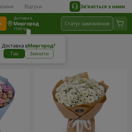
газини
Відгуки
Зв’яжіться з нами
Доставка в
и
Миргород
Статус замовлення
1560 грн
Доставка в
Миргород
?
Так
Змінити