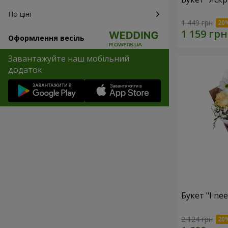
По ціні
1 449 грн
Оформлення весіль
Завантажуйте наш мобільний
додаток
Букет "I ne
2 124 грн