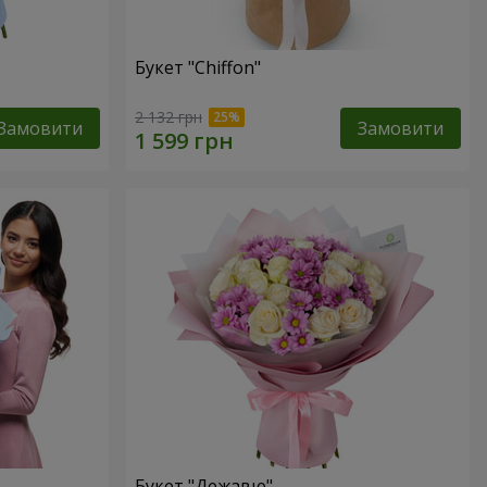
Букет "Chiffon"
2 132 грн
Замовити
Замовити
Букет "Дежавю"