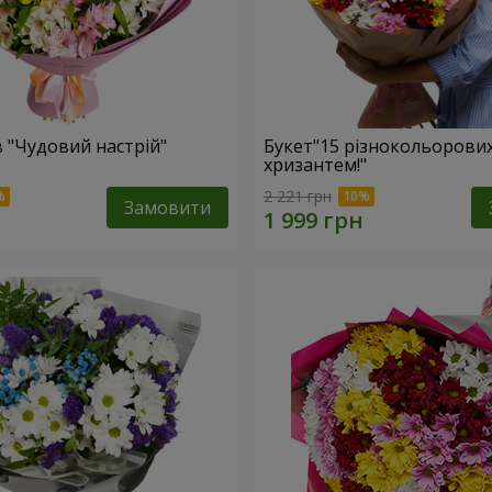
в "Чудовий настрій"
Букет"15 різнокольорови
хризантем!"
2 221 грн
Замовити