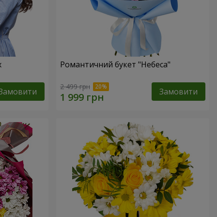
х
Романтичний букет "Небеса"
2 499 грн
Замовити
Замовити