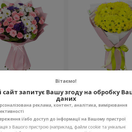
рекрасна!"
Букет "Сонячний промінч
Вітаємо!
1 128 грн
 сайт запитує Вашу згоду на обробку В
Замовити
даних
рсоналізована реклама, контент, аналітика, вимірювання
ективності
ереження і/або доступ до інформації на Вашому пристрої
ція з Вашого пристрою (наприклад, файли cookie та унікальні