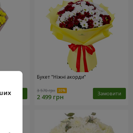
ик"
Букет "Ніжні акорди"
3 570 грн
аших
Замовити
Замовити