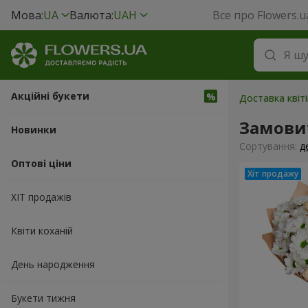
Мова:
UA
Валюта:
UAH
Все про Flowers.u
Акційні букети
Доставка квіт
Замовит
Новинки
Сортування:
д
Оптові ціни
ХІТ продажів
Квіти коханій
День народження
Букети тижня