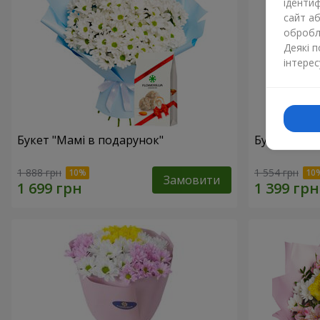
ідентиф
сайт а
обробля
Деякі 
інтерес
Букет "Мамі в подарунок"
Букет "Сон
1 888 грн
1 554 грн
Замовити