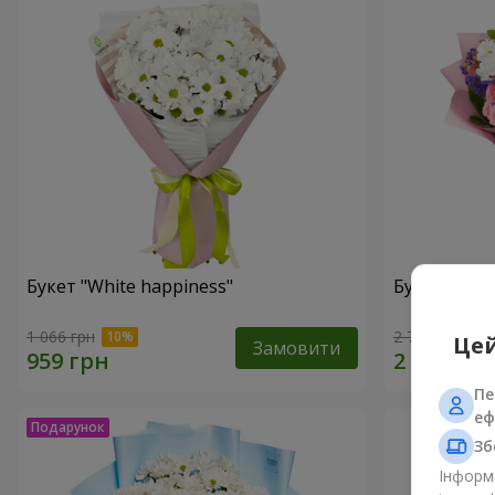
Букет "White happiness"
Букет "Ти п
1 066 грн
2 777 грн
Цей
Замовити
Пе
еф
Зб
Інформа