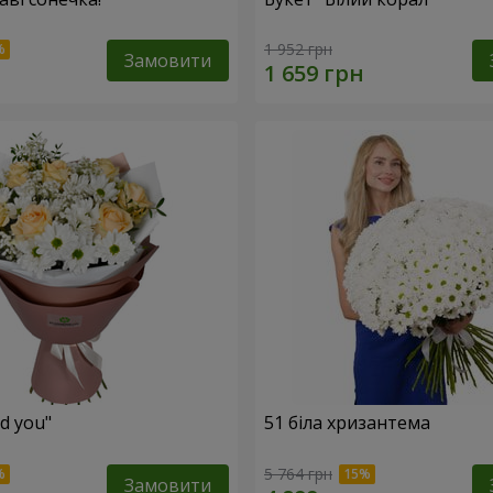
1 952 грн
Замовити
ed you"
51 біла хризантема
5 764 грн
Замовити