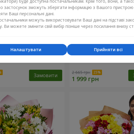
ікатори) буде доступна постачальникам. Крім того, вони, а тако
бо застосунок зможуть зберігати інформацію з Вашого пристрою
ти Ваші персональні дані.
постачальники можуть використовувати Ваші дані на підставі зак
у. Ви можете змінити свій вибір пізніше через посилання внизу ст
Налаштувати
Прийняти всі
ечко моє"
Букет "Безе" з 15 білих хр
2 665 грн
Замовити