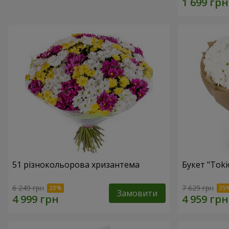
51 різнокольорова хризантема
Букет "Toki
6 249 грн
7 629 грн
Замовити