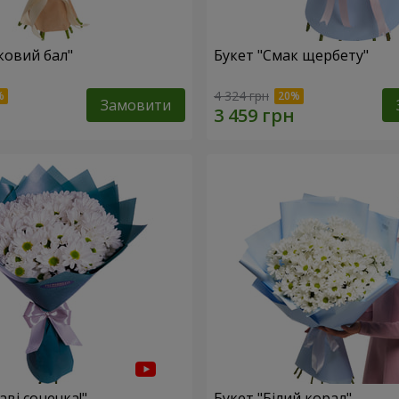
ковий бал"
Букет "Смак щербету"
4 324 грн
Замовити
аві сонечка!"
Букет "Білий корал"