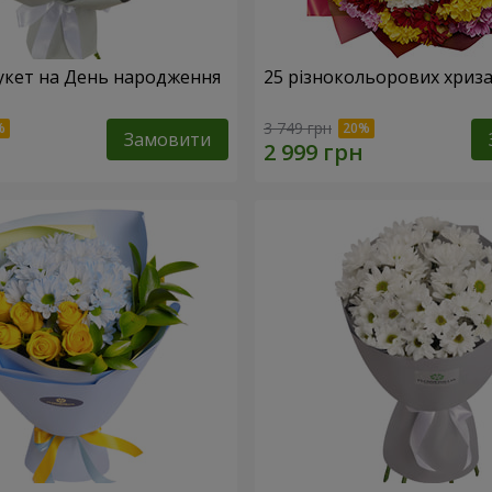
укет на День народження
25 різнокольорових хриз
3 749 грн
Замовити