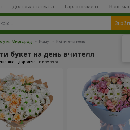
a
Доставка і оплата
Гарантії якості
Наші ма
Знайт
ів у м. Миргород
> Кому > Квіти вчителю
и букет на день вчителя
ешевше
дорожче
популярні