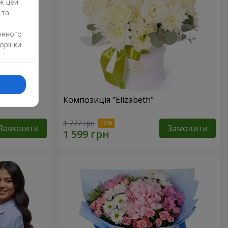
ж цей
 та
онного
орінки.
изантем
Композиція "Elizabeth"
1 777 грн
Замовити
Замовити