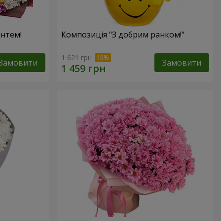
антем!
Композиція "З добрим ранком!"
1 621 грн
Замовити
Замовити