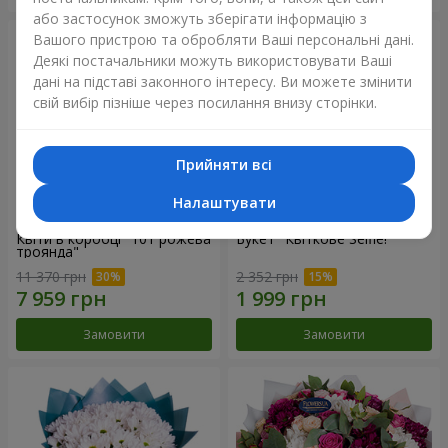
або застосунок зможуть зберігати інформацію з
Вашого пристрою та обробляти Ваші персональні дані.
Деякі постачальники можуть використовувати Ваші
дані на підставі законного інтересу. Ви можете змінити
свій вибір пізніше через посилання внизу сторінки.
Прийняти всі
Налаштувати
Квіти в коробці "101 рожева
Букет "Квіткове Selfie!"
троянда"
11 370 грн
2 352 грн
Замовити
Замовити