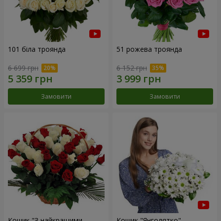
101 біла троянда
51 рожева троянда
6 699 грн
6 152 грн
Замовити
Замовити
Кошик "З найкращими
Кошик "Янголятко"