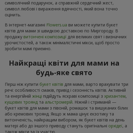
символічний подарунок, а справжній сердечний жест,
символ любові і вираження вдячності, який вона точно
оцінить.
В інтернет-магазині
Flowers.ua
ви можете купити букет
квітів для мами зі швидкою доставкою по Миргороду. В
продажу
витончені композиції
для великих свят і визначних
урочистостей, а також мінімалістичні мікси, щоб просто
зробити мамі приємно.
Найкращі квіти для мами на
будь-яке свято
Перш ніж купити
букет квітів
для мами, варто врахувати три
речі: особливості смаків, привід і сезонність квітів. Активній
та енергійній
жінці
підійдуть яскраві композиції з
хризантем
,
кущових троянд
та
альстромерій
. Ніжній і стриманій —
букет квітів для мами з півоній, ромашок та вишуканих білих
або кремових троянд. Якщо ж мама цінує екзотику та
витонченість, найкращим вибором, як букет квітів на день
матері або до іншого приводу стануть оригінальні
орхідеї
, а
також мікси за їх участю.