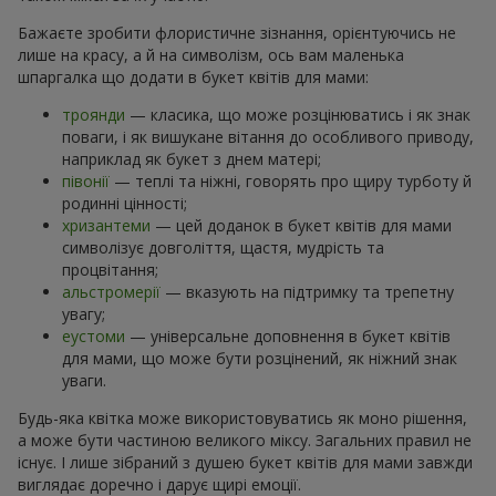
Бажаєте зробити флористичне зізнання, орієнтуючись не
лише на красу, а й на символізм, ось вам маленька
шпаргалка що додати в букет квітів для мами:
троянди
— класика, що може розцінюватись і як знак
поваги, і як вишукане вітання до особливого приводу,
наприклад як букет з днем матері;
півонії
— теплі та ніжні, говорять про щиру турботу й
родинні цінності;
хризантеми
— цей доданок в букет квітів для мами
символізує довголіття, щастя, мудрість та
процвітання;
альстромерії
— вказують на підтримку та трепетну
увагу;
еустоми
— універсальне доповнення в букет квітів
для мами, що може бути розцінений, як ніжний знак
уваги.
Будь-яка квітка може використовуватись як моно рішення,
а може бути частиною великого міксу. Загальних правил не
існує. І лише зібраний з душею букет квітів для мами завжди
виглядає доречно і дарує щирі емоції.