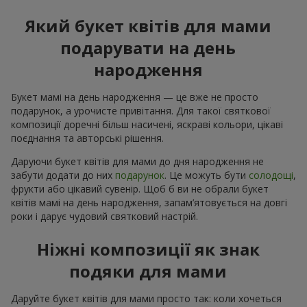
Який букет квітів для мами
подарувати на день
народження
Букет мамі на день народження — це вже не просто
подарунок, а урочисте привітання. Для такої святкової
композиції доречні більш насичені, яскраві кольори, цікаві
поєднання та авторські рішення.
Даруючи букет квітів для мами до дня народження не
забути додати до них
подарунок
. Це можуть бути
солодощі
,
фрукти або цікавий сувенір. Щоб б ви не обрали букет
квітів мамі на день народження, запам’ятовується на довгі
роки і дарує чудовий святковий настрій.
Ніжні композиції як знак
подяки для мами
Даруйте букет квітів для мами просто так: коли хочеться