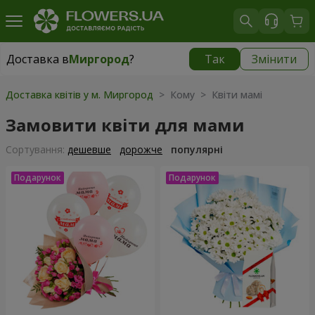
Доставка в
Миргород
?
Так
Змінити
Доставка в
Миргород
|
1560 грн
Доставка квітів у м. Миргород
> Кому > Квіти мамі
Замовити квіти для мами
Сортування:
дешевше
дорожче
популярні