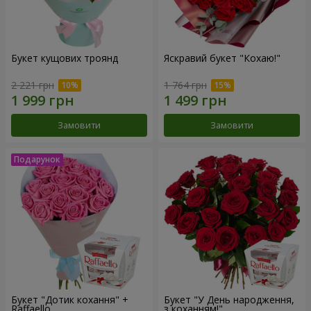
Букет кущових троянд
Яскравий букет "Кохаю!"
2 221 грн
1 764 грн
Замовити
Замовити
Букет "Дотик кохання" +
Букет "У День народження,
Raffaello
з коханням!"