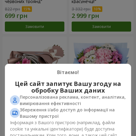
червоних троянд"
красунечці!"
822 грн
3 332 грн
Замовити
Замовити
Вітаємо!
Цей сайт запитує Вашу згоду на
обробку Ваших даних
Персоналізована реклама, контент, аналітика,
Букет "7 рожевих троянд!"
Романтичний букет
вимірювання ефективності
"Небеса"
Збереження і/або доступ до інформації на
1 199 грн
2 499 грн
Вашому пристрої
Інформація з Вашого пристрою (наприклад, файли
cookie та унікальні ідентифікатори) буде доступна
Замовити
Замовити
постачальникам. Крім того, вони, а також цей сайт