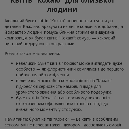
людини
Ідеальний букет квітів "Кохаю" починається з уваги до
деталей. Важливо врахувати не лише колірні вподобання, а
й характер людини. Комусь ближча стримана вишукана
композиція, як букет квітів "Кохаю"; комусь — яскравий
чуттєвий подарунок з контрастами.
Розмір також має значення:
невеликий букет квітів "Кохаю" може виглядати дуже
особисто — як флористичний комплімент до першого
побачення або освідчення;
величезна масштабна композиція квітів "Кохаю"
підкреслює серйозність намірів, підійде для
урочистого зізнання або особливого подарунка;
букет квітів "Кохаю" в авторському виконанні з
ексклюзивним оформленням стане в нагоді до
визначного моменту у стосунках.
Пам’ятайте: букет квітів "Кохаю" — це квіти з особливим
сенсом, які не перевантажені декором і дозволяють емоції