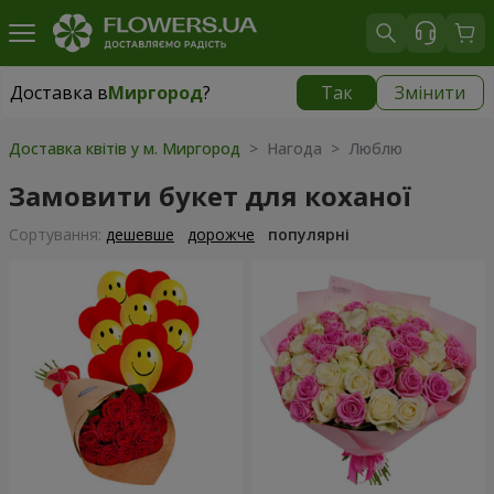
Доставка в
Миргород
?
Так
Змінити
Доставка в
Миргород
|
1560 грн
Доставка квітів у м. Миргород
> Нагода > Люблю
Замовити букет для коханої
Сортування:
дешевше
дорожче
популярні