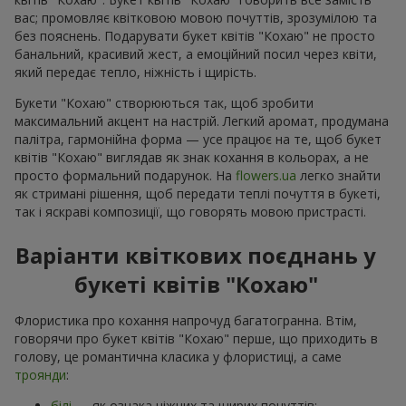
вас; промовляє квітковою мовою почуттів, зрозумілою та
без пояснень. Подарувати букет квітів "Кохаю" не просто
банальний, красивий жест, а емоційний посил через квіти,
який передає тепло, ніжність і щирість.
Букети "Кохаю" створюються так, щоб зробити
максимальний акцент на настрій. Легкий аромат, продумана
палітра, гармонійна форма — усе працює на те, щоб букет
квітів "Кохаю" виглядав як знак кохання в кольорах, а не
просто формальний подарунок. На
flowers.ua
легко знайти
як стримані рішення, щоб передати теплі почуття в букеті,
так і яскраві композиції, що говорять мовою пристрасті.
Варіанти квіткових поєднань у
букеті квітів "Кохаю"
Флористика про кохання напрочуд багатогранна. Втім,
говорячи про букет квітів "Кохаю" перше, що приходить в
голову, це романтична класика у флористиці, а саме
троянди
:
білі
— як ознака ніжних та щирих почуттів;