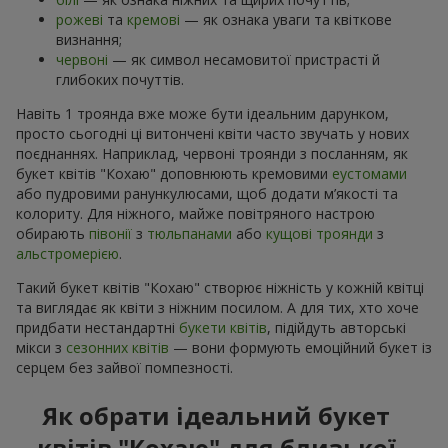
рожеві
та
кремові
— як ознака уваги та квіткове
визнання;
червоні
— як символ несамовитої пристрасті й
глибоких почуттів.
Навіть 1 троянда вже може бути ідеальним дарунком,
просто сьогодні ці витончені квіти часто звучать у нових
поєднаннях. Наприклад, червоні троянди з посланням, як
букет квітів "Кохаю" доповнюють кремовими
еустомами
або пудровими ранункулюсами, щоб додати м’якості та
колориту. Для ніжного, майже повітряного настрою
обирають
півонії
з
тюльпанами
або
кущові троянди
з
альстромерією
.
Такий букет квітів "Кохаю" створює ніжність у кожній квітці
та виглядає як квіти з ніжним посилом. А для тих, хто хоче
придбати нестандартні
букети квітів
, підійдуть авторські
мікси з
сезонних квітів
— вони формують емоційний букет із
серцем без зайвої помпезності.
Як обрати ідеальний букет
квітів "Кохаю" для близької