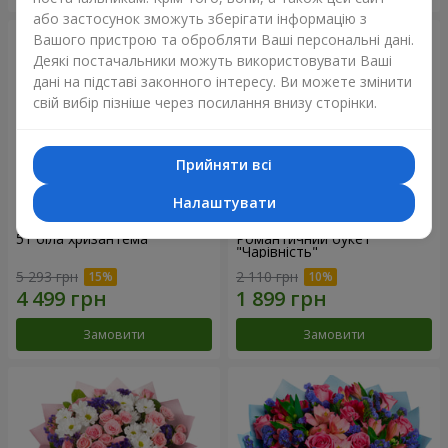
або застосунок зможуть зберігати інформацію з
Вашого пристрою та обробляти Ваші персональні дані.
Деякі постачальники можуть використовувати Ваші
дані на підставі законного інтересу. Ви можете змінити
свій вибір пізніше через посилання внизу сторінки.
Прийняти всі
Налаштувати
51 біла хризантема
Романтичний букет
"Чарівність"
5 293 грн
2 110 грн
Замовити
Замовити