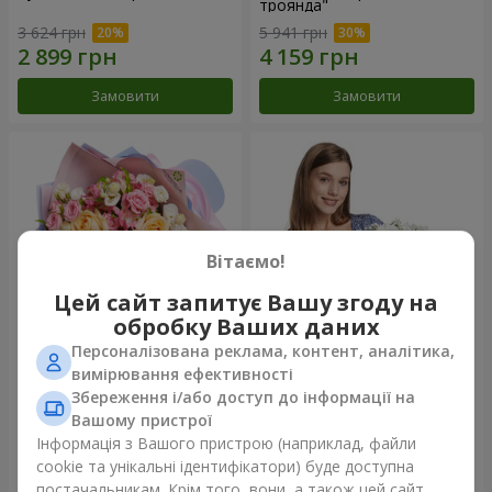
троянда"
3 624 грн
5 941 грн
Замовити
Замовити
Вітаємо!
Цей сайт запитує Вашу згоду на
обробку Ваших даних
Персоналізована реклама, контент, аналітика,
Букет "Казка мого життя"
Кошик "Янголятко"
вимірювання ефективності
Збереження і/або доступ до інформації на
2 332 грн
2 074 грн
Вашому пристрої
Інформація з Вашого пристрою (наприклад, файли
cookie та унікальні ідентифікатори) буде доступна
Замовити
Замовити
постачальникам. Крім того, вони, а також цей сайт