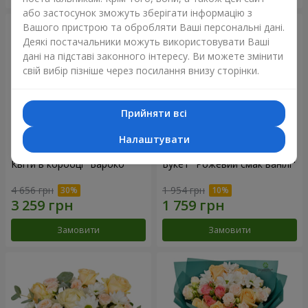
або застосунок зможуть зберігати інформацію з
Вашого пристрою та обробляти Ваші персональні дані.
Деякі постачальники можуть використовувати Ваші
дані на підставі законного інтересу. Ви можете змінити
свій вибір пізніше через посилання внизу сторінки.
Прийняти всі
Налаштувати
Квіти в коробці "Бароко"
Букет "Рожевий смак ванілі"
4 656 грн
1 954 грн
Замовити
Замовити