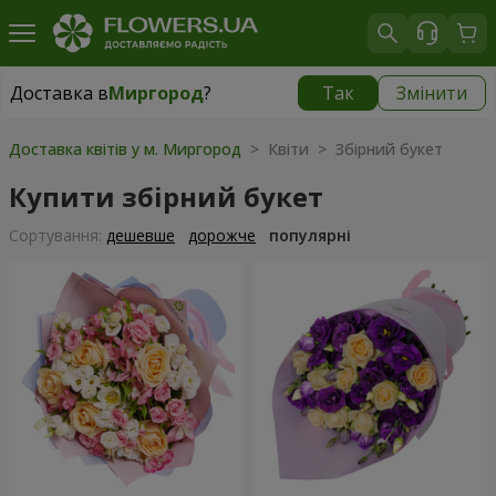
Доставка в
Миргород
?
Так
Змінити
Доставка в
Миргород
|
1560 грн
Доставка квітів у м. Миргород
> Квіти > Збірний букет
Купити збірний букет
Сортування:
дешевше
дорожче
популярні