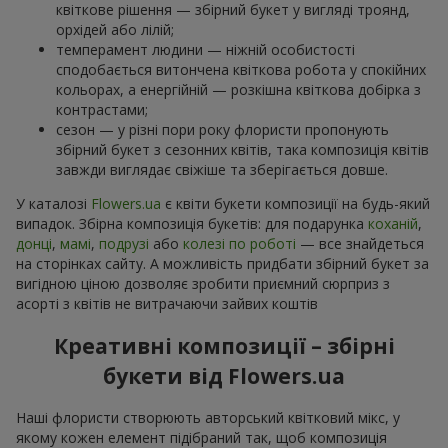
квіткове рішення — збірний букет у вигляді троянд,
орхідей або лілій;
темперамент людини — ніжній особистості
сподобається витончена квіткова робота у спокійних
кольорах, а енергійній — розкішна квіткова добірка з
контрастами;
сезон — у різні пори року флористи пропонують
збірний букет з сезонних квітів, така композиція квітів
завжди виглядає свіжіше та зберігається довше.
У каталозі
Flowers.ua
є квіти букети композиції на будь-який
випадок. Збірна композиція букетів: для подарунка
коханій
,
донці
,
мамі
,
подрузі
або
колезі по роботі
— все знайдеться
на сторінках сайту. А можливість придбати збірний букет за
вигідною ціною дозволяє зробити приємний сюрприз з
асорті з квітів не витрачаючи зайвих коштів
Креативні композиції – збірні
букети від Flowers.ua
Наші флористи створюють авторський квітковий мікс, у
якому кожен елемент підібраний так, щоб композиція