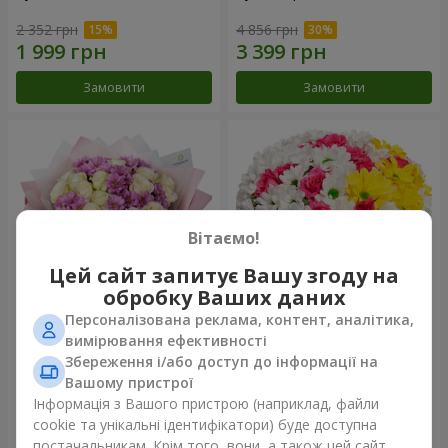
2 352 грн
4 856 грн
Замовити
Замовити
Вітаємо!
Цей сайт запитує Вашу згоду на
обробку Ваших даних
Персоналізована реклама, контент, аналітика,
Букет "Дежавю"
Квіти в коробці "Моє серце"
вимірювання ефективності
Збереження і/або доступ до інформації на
2 940 грн
1 364 грн
Вашому пристрої
Інформація з Вашого пристрою (наприклад, файли
cookie та унікальні ідентифікатори) буде доступна
Замовити
Замовити
постачальникам. Крім того, вони, а також цей сайт