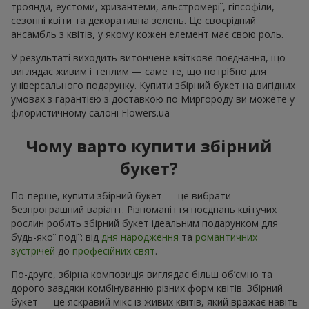
троянди, еустоми, хризантеми, альстромерії, гіпсофіли,
сезонні квіти та декоративна зелень. Це своєрідний
ансамбль з квітів, у якому кожен елемент має свою роль.
У результаті виходить витончене квіткове поєднання, що
виглядає живим і теплим — саме те, що потрібно для
універсального подарунку. Купити збірний букет на вигідних
умовах з гарантією з доставкою по Миргороду ви можете у
флористичному салоні Flowers.ua
Чому варто купити збірний
букет?
По-перше, купити збірний букет — це вибрати
безпрограшний варіант. Різноманіття поєднань квітучих
рослин робить збірний букет ідеальним подарунком для
будь-якої події: від
дня народження
та
романтичних
зустрічей
до
професійних свят
.
По-друге, збірна композиція виглядає більш об’ємно та
дорого завдяки комбінуванню різних форм квітів. Збірний
букет — це яскравий мікс із живих квітів, який вражає навіть