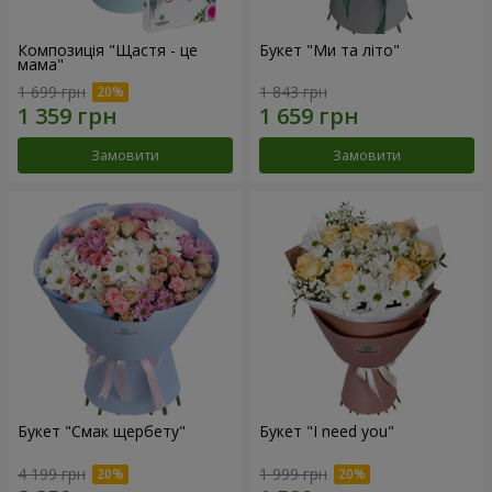
Композиція "Щастя - це
Букет "Ми та літо"
мама"
1 699 грн
1 843 грн
Замовити
Замовити
Букет "Смак щербету"
Букет "I need you"
4 199 грн
1 999 грн