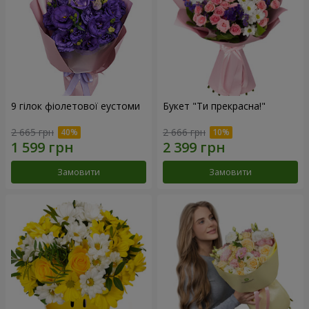
9 гілок фіолетової еустоми
Букет "Ти прекрасна!"
2 665 грн
2 666 грн
Замовити
Замовити