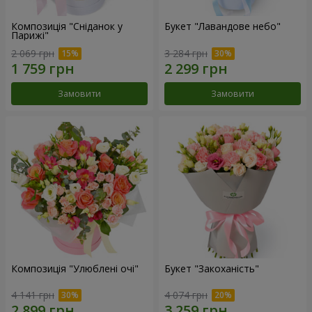
Композиція "Сніданок у
Букет "Лавандове небо"
Парижі"
2 069 грн
3 284 грн
Замовити
Замовити
Композиція "Улюблені очі"
Букет "Закоханість"
4 141 грн
4 074 грн