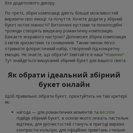
без додаткового декору.
По-третє, збірні композиції дають більше можливостей
виразити свої емоції та почуття. Хочете додати у збірний
букет ноток ніжності? Витончені еустоми та піоноподібні
троянди створять вишукану романтичну композицію.
Бажаєте яскравого настрою? Допоможе збірна композиція
з квітів хризантеми та соняшників. Таким чином легко
отримати флористичний набір, створений під конкретну
емоцію. Не знаєте, що обрати? Завітайте в наші “
Новинки
".
Тут знайдеться вишуканий збірний букет для вашого свята.
Як обрати ідеальний збірний
букет онлайн
Щоб правильно зібрати букет, орієнтуйтесь на такі критерії
як:
нагода — для романтичних моментів та
весілля
підійде збірний букет, в основі якого лежать пастельні
відтінки, для урочистостей стануть в пригоді виразні
контрастні кольори, для офіційних привітань стильне