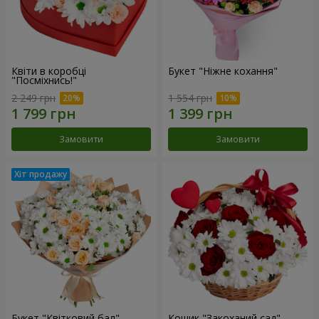
Квіти в коробці
Букет "Ніжне кохання"
"Посміхнись!"
2 249 грн
1 554 грн
Замовити
Замовити
Букет "Квітковий бал"
Кошик "Закоханий сад"