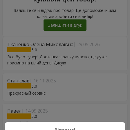
Залиште свій відгук про товар. Це допоможе іншим
клієнтам зробити свій вибір!
Залишити відгук
Ткаченко Олена Миколаївна
29.05.2026
5
Все було супер! Доставка з ранку вчасно, це дуже
приємно на цілий день! Дякую
Станіслав
16.11.2025
5
Прекрасный сервис.
Павел
14.09.2025
5
Спасибо большое ? ждём персональную скидку для
постоянных клиентов ?
Вітаємо!