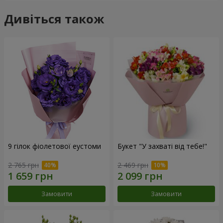
Дивіться також
9 гілок фіолетової еустоми
Букет "У захваті від тебе!"
2 765 грн
2 469 грн
Замовити
Замовити