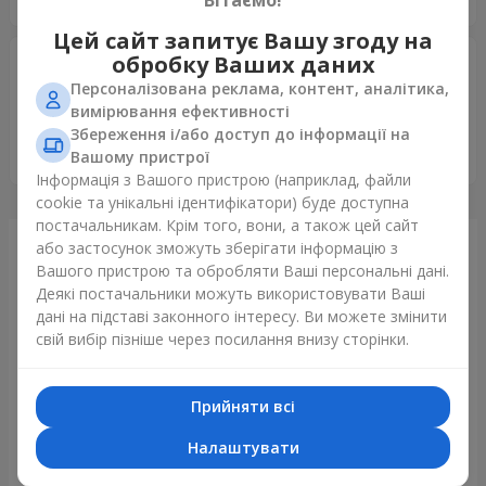
Цей сайт запитує Вашу згоду на
обробку Ваших даних
Антон
29.06.2025
4
Персоналізована реклама, контент, аналітика,
Загалом все добре, єдине що просив зателефонувати
вимірювання ефективності
одержувачу після 11:30, а оператори дзвонили з самого
Збереження і/або доступ до інформації на
ранку :) але то таке
Вашому пристрої
Інформація з Вашого пристрою (наприклад, файли
cookie та унікальні ідентифікатори) буде доступна
постачальникам. Крім того, вони, а також цей сайт
або застосунок зможуть зберігати інформацію з
Щойно доставили
Вашого пристрою та обробляти Ваші персональні дані.
Деякі постачальники можуть використовувати Ваші
дані на підставі законного інтересу. Ви можете змінити
свій вибір пізніше через посилання внизу сторінки.
Прийняти всі
Налаштувати