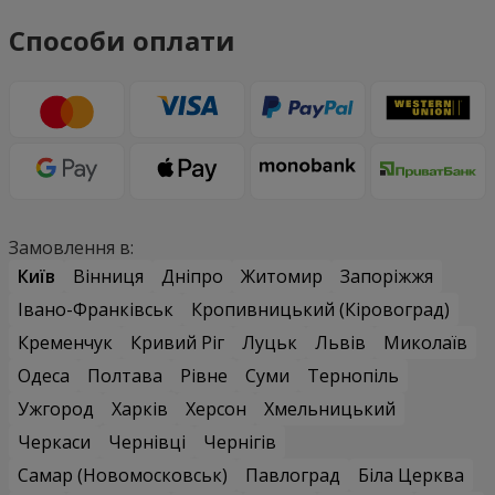
Способи оплати
Замовлення в:
Київ
Вінниця
Дніпро
Житомир
Запоріжжя
Івано-Франківськ
Кропивницький (Кіровоград)
Кременчук
Кривий Ріг
Луцьк
Львів
Миколаїв
Одеса
Полтава
Рівне
Суми
Тернопіль
Ужгород
Харків
Херсон
Хмельницький
Черкаси
Чернівці
Чернігів
Самар (Новомосковськ)
Павлоград
Біла Церква