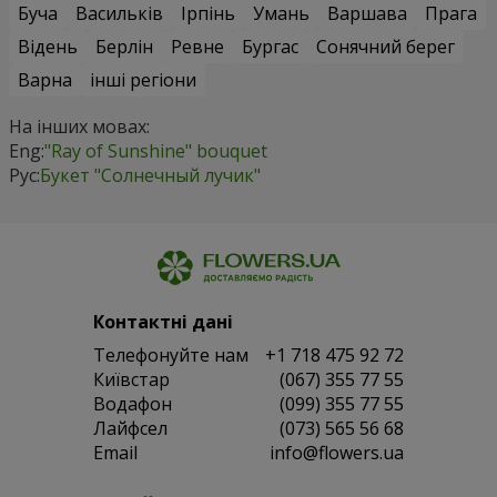
Буча
Васильків
Ірпінь
Умань
Варшава
Прага
Відень
Берлін
Ревне
Бургас
Сонячний берег
Варна
інші регіони
На інших мовах:
Eng:
"Ray of Sunshine" bouquet
Рус:
Букет "Солнечный лучик"
Контактні дані
Телефонуйте нам
+1 718 475 92 72
Київстар
(067) 355 77 55
Водафон
(099) 355 77 55
Лайфсел
(073) 565 56 68
Email
info@flowers.ua