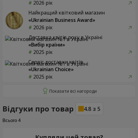
2026 рік
Найкращий квітковий магазин
«Ukrainian Business Award»
2026 рік
Доставка квітів року в Україні
«Вибір країни»
2025 рік
Сервіс доставки квітів
«Ukrainian Choice»
2025 рік
Відгуки про товар
4.8
з
5
Всього
4
Купляли цей товар?