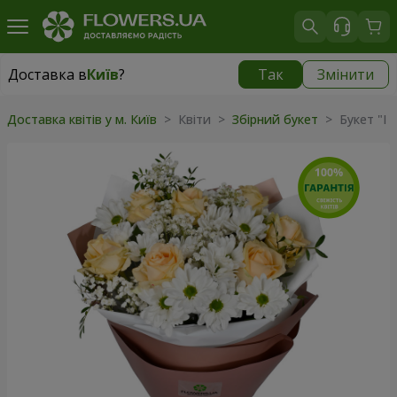
Доставка в
Київ
?
Так
Змінити
Доставка в
Київ
|
безкоштовно
Доставка квітів у м. Київ
> Квіти >
Збірний букет
> Букет "I 