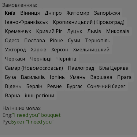
Замовлення в:
Київ
Вінниця
Дніпро
Житомир
Запоріжжя
Івано-Франківськ
Кропивницький (Кіровоград)
Кременчук
Кривий Ріг
Луцьк
Львів
Миколаїв
Одеса
Полтава
Рівне
Суми
Тернопіль
Ужгород
Харків
Херсон
Хмельницький
Черкаси
Чернівці
Чернігів
Самар (Новомосковськ)
Павлоград
Біла Церква
Буча
Васильків
Ірпінь
Умань
Варшава
Прага
Відень
Берлін
Ревне
Бургас
Сонячний берег
Варна
інші регіони
На інших мовах:
Eng:
"I need you" bouquet
Рус:
Букет "I need you"