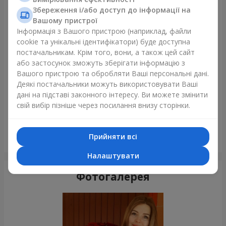
Збереження і/або доступ до інформації на
Щойно доставили
Вашому пристрої
Інформація з Вашого пристрою (наприклад, файли
cookie та унікальні ідентифікатори) буде доступна
постачальникам. Крім того, вони, а також цей сайт
або застосунок зможуть зберігати інформацію з
Вашого пристрою та обробляти Ваші персональні дані.
Деякі постачальники можуть використовувати Ваші
дані на підставі законного інтересу. Ви можете змінити
свій вибір пізніше через посилання внизу сторінки.
Букет з 35 червоних троянд
Прийняти всі
Львів
Налаштувати
Фотогалерея