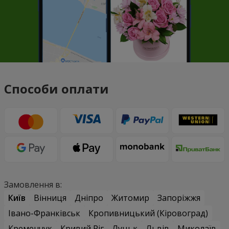
Способи оплати
Замовлення в:
Київ
Вінниця
Дніпро
Житомир
Запоріжжя
Івано-Франківськ
Кропивницький (Кіровоград)
Кременчук
Кривий Ріг
Луцьк
Львів
Миколаїв