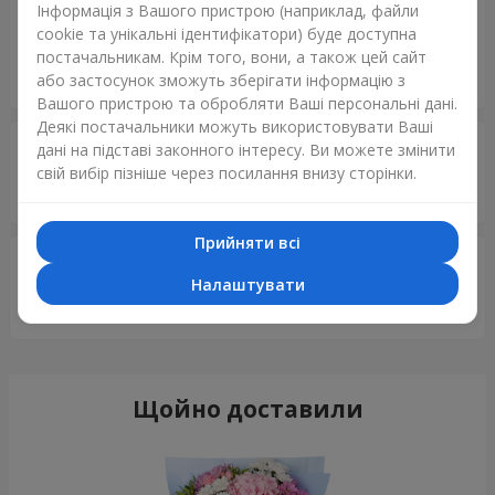
Ірина
10.01.2026
Інформація з Вашого пристрою (наприклад, файли
5
cookie та унікальні ідентифікатори) буде доступна
Все было доставлено в назначенное время и оперативно
постачальникам. Крім того, вони, а також цей сайт
. ???рекомендую
або застосунок зможуть зберігати інформацію з
Вашого пристрою та обробляти Ваші персональні дані.
Деякі постачальники можуть використовувати Ваші
Aleksey
26.10.2025
дані на підставі законного інтересу. Ви можете змінити
5
свій вибір пізніше через посилання внизу сторінки.
Все круто, дякую!
Прийняти всі
Артур
01.09.2025
5
Налаштувати
Все супер
Щойно доставили