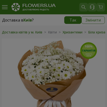
Доставка в
Київ
?
Так
Змінити
Доставка в
Київ
|
безкоштовно
Доставка квітів у м. Київ
> Квіти >
Хризантеми
>
Біла хриза