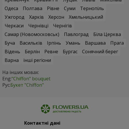
Одеса
Полтава
Рівне
Суми
Тернопіль
Ужгород
Харків
Херсон
Хмельницький
Черкаси
Чернівці
Чернігів
Самар (Новомосковськ)
Павлоград
Біла Церква
Буча
Васильків
Ірпінь
Умань
Варшава
Прага
Відень
Берлін
Ревне
Бургас
Сонячний берег
Варна
інші регіони
На інших мовах:
Eng:
"Chiffon" bouquet
Рус:
Букет "Chiffon"
Контактні дані