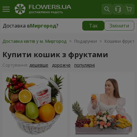
Доставка в
Миргород
?
Так
Змінити
Доставка в
Миргород
|
1560 грн
Доставка квітів у м. Миргород
> Подарунки > Кошики фрукті
Купити кошик з фруктами
Сортування:
дешевше
дорожче
популярні