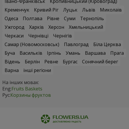
Івано-Франківськ
Кропивницький (Кіровоград)
Кременчук
Кривий Ріг
Луцьк
Львів
Миколаїв
Одеса
Полтава
Рівне
Суми
Тернопіль
Ужгород
Харків
Херсон
Хмельницький
Черкаси
Чернівці
Чернігів
Самар (Новомосковськ)
Павлоград
Біла Церква
Буча
Васильків
Ірпінь
Умань
Варшава
Прага
Відень
Берлін
Ревне
Бургас
Сонячний берег
Варна
інші регіони
На інших мовах:
Eng:
Fruits Baskets
Рус:
Корзины фруктов