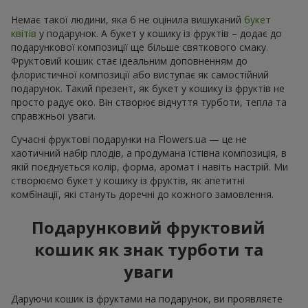
Немає такої людини, яка б не оцінила вишуканий
букет
квітів
у подарунок. А букет у кошику із фруктів – додає до
подарункової композиції ще більше святкового смаку.
Фруктовий кошик стає ідеальним доповненням до
флористичної композиції або виступає як самостійний
подарунок. Такий презент, як букет у кошику із фруктів не
просто радує око. Він створює відчуття турботи, тепла та
справжньої уваги.
Сучасні фруктові подарунки на Flowers.ua — це не
хаотичний набір плодів, а продумана їстівна композиція, в
якій поєднується колір, форма, аромат і навіть настрій. Ми
створюємо букет у кошику із фруктів, як апетитні
комбінації, які стануть доречні до кожного замовлення.
Подарунковий фруктовий
кошик як знак турботи та
уваги
Даруючи кошик із фруктами на подарунок, ви проявляєте