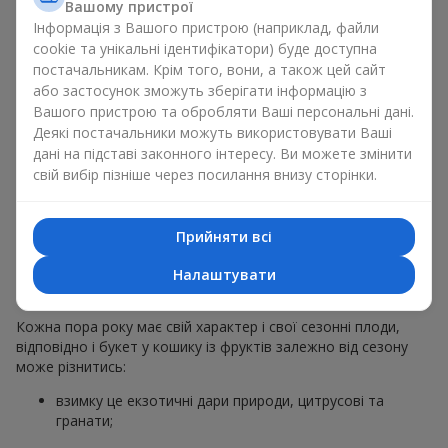
Вашому пристрої
звичайний букет у кошику із фруктів на гастрономічний
Інформація з Вашого пристрою (наприклад, файли
подарунок. Ми у компанії
Flowers.ua
завжди дотримуємося
cookie та унікальні ідентифікатори) буде доступна
побажань клієнта, створюючи декор. При формуванні
постачальникам. Крім того, вони, а також цей сайт
композиції букет у кошику із фруктів використовуються
або застосунок зможуть зберігати інформацію з
натуральні матеріали, продумана упаковка смаку, і звісно
Вашого пристрою та обробляти Ваші персональні дані.
відповідні до події декоративні елементи.
Деякі постачальники можуть використовувати Ваші
За бажанням клієнта кошик фруктів може бути оформлений
дані на підставі законного інтересу. Ви можете змінити
у прозорій плівці або стильній коробці — завжди зі
свій вибір пізніше через посилання внизу сторінки.
святковою подачею, яка виглядає охайно й
презентабельно.
Прийняти всі
Тематичні фруктові
Налаштувати
композиції для свят та сезонів
Кожна пора року має свій характер і свої сезонні плоди,
відповідно і букет у кошику із фруктів залежно від сезону
може різнитись:
взимку це екзотичні дари природи, цитрусові та
гранати;