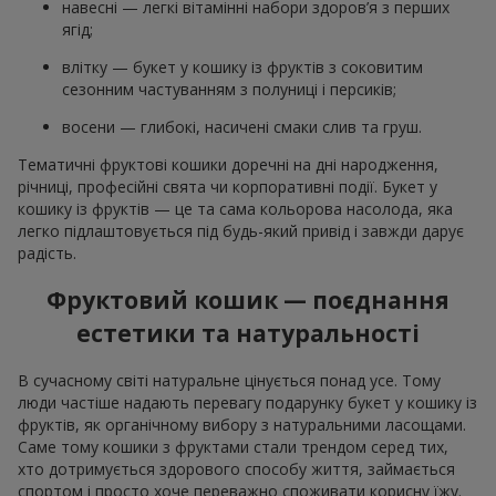
навесні — легкі вітамінні набори здоров’я з перших
ягід;
влітку — букет у кошику із фруктів з соковитим
сезонним частуванням з полуниці і персиків;
восени — глибокі, насичені смаки слив та груш.
Тематичні фруктові кошики доречні на дні народження,
річниці, професійні свята чи корпоративні події. Букет у
кошику із фруктів — це та сама кольорова насолода, яка
легко підлаштовується під будь-який привід і завжди дарує
радість.
Фруктовий кошик — поєднання
естетики та натуральності
В сучасному світі натуральне цінується понад усе. Тому
люди частіше надають перевагу подарунку букет у кошику із
фруктів, як органічному вибору з натуральними ласощами.
Саме тому кошики з фруктами стали трендом серед тих,
хто дотримується здорового способу життя, займається
спортом і просто хоче переважно споживати корисну їжу.