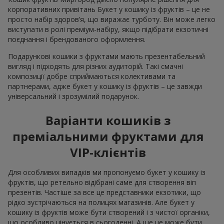
корпоративних привітань Букет у кошику із фруктів – це не
просто набір здоров’я, що виражає турботу. Він може легко
виступати в ролі преміум-набіру, якщо підібрати екзотичні
поєднання і брендованого оформлення.
Подарункові кошики з фруктами мають презентабельний
вигляд і підходять для різних аудиторій. Такі смачні
композиції добре сприймаються колективами та
партнерами, адже букет у кошику із фруктів – це завжди
універсальний і зрозумілий подарунок.
Варіанти кошиків з
преміальними фруктами для
VIP-клієнтів
Для особливих випадків ми пропонуємо букет у кошику із
фруктів, що ретельно відібрані саме для створення віп
презентів. Частіше за все це представники екзотики, що
рідко зустрічаються на полицях магазинів. Але букет у
кошику із фруктів може бути створений і з чистої органіки,
що особливо цінується в сьогоденні. А ще це може бути