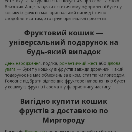
естетику та натуральність і піклується про себе та своїх
близьких. А ще, завдяки естетичному оформленні букет у
кошику із фруктів має оригінальний вигляд і точно
сподобається тим, хто цінує оригінальні презенти.
Фруктовий кошик —
універсальний подарунок на
будь-який випадок
День народження
, подяка,
романтичний жест
або
ділова
увага
— букет у кошику із фруктів завжди доречний. Такий
подарунок не має обмежень за віком, статтю чи приводом.
Головне підібрати відповідне фруктове наповнення в букет
у кошику із фруктів і ароматну флористичну частину.
Вигідно купити кошик
фруктів з доставкою по
Миргороду
Компанія
Flowers.ua
пропонуємо вам придбати букет у