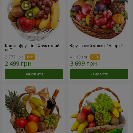
Кошик фруктів "Фруктовий
Фруктовий кошик "Асорті"
хiт"
2 777 грн
4 110 грн
Замовити
Замовити