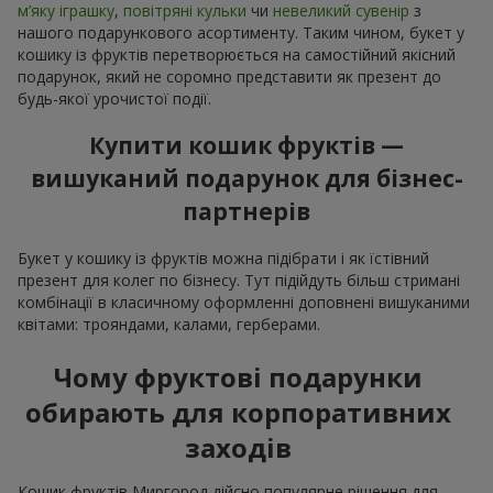
м’яку іграшку
,
повітряні кульки
чи
невеликий сувенір
з
нашого подарункового асортименту. Таким чином, букет у
кошику із фруктів перетворюється на самостійний якісний
подарунок, який не соромно представити як презент до
будь-якої урочистої події.
Купити кошик фруктів —
вишуканий подарунок для бізнес-
партнерів
Букет у кошику із фруктів можна підібрати і як їстівний
презент для колег по бізнесу. Тут підійдуть більш стримані
комбінації в класичному оформленні доповнені вишуканими
квітами: трояндами, калами, герберами.
Чому фруктові подарунки
обирають для корпоративних
заходів
Кошик фруктів Миргород дійсно популярне рішення для