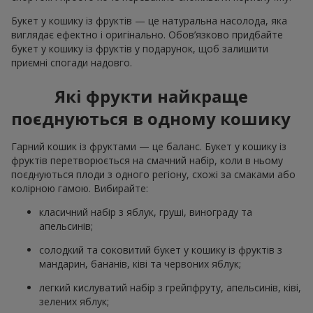
Букет у кошику із фруктів — це натуральна насолода, яка
виглядає ефектно і оригінально. Обов’язково придбайте
букет у кошику із фруктів у подарунок, щоб залишити
приємні спогади надовго.
Які фрукти найкраще
поєднуються в одному кошику
Гарний кошик із фруктами — це баланс. Букет у кошику із
фруктів перетворюється на смачний набір, коли в ньому
поєднуються плоди з одного регіону, схожі за смаками або
колірною гамою. Вибирайте:
класичний набір з яблук, груші, винограду та
апельсинів;
солодкий та соковитий букет у кошику із фруктів з
мандарин, бананів, ківі та червоних яблук;
легкий кислуватий набір з грейпфруту, апельсинів, ківі,
зелених яблук;