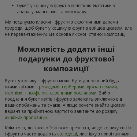
букет у кошику із фруктів із ноткою екзотики з
ананасу, манго, ківі та винограду.
Ми поєднуємо класичні фрукти з екзотичними дарами
природи, щоб букет у кошику із фруктів вийшов цікавим, але
не перевантаженим. Це основа якісної їстівної композиції.
Можливість додати інші
подарунки до фруктової
композиції
Букет у кошику із фруктів може бути доповнений будь–
якими квітами:
трояндами
,
герберами
,
хризантемами
,
півонією
,
гіпсофілою
,
сезонними рослинами
. Вибір
поєднання букет квітів і фруктів залежить виключно від
ваших побажань та смаків. А якщо хочете знайти цікавий
варіант за прийнятною вартістю завітайте до розділу
акційних пропозицій
.
Крім того, до такого їстівного презента, як до кошику квітів
і фруктів часто додають
солодощі
, листівку з привітаннями,