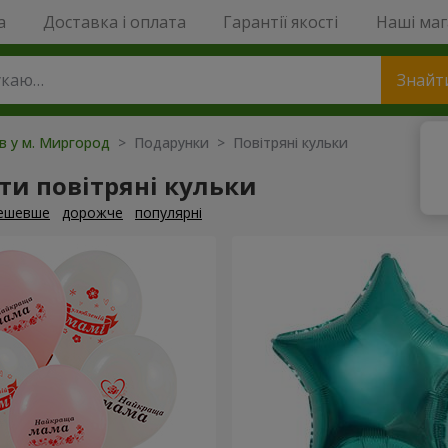
a
Доставка і оплата
Гарантії якості
Наші ма
Знайт
ів у м. Миргород
> Подарунки > Повітряні кульки
и повітряні кульки
ешевше
дорожче
популярні