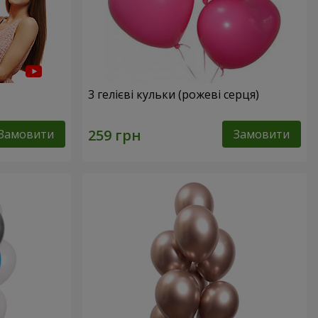
3 гелієві кульки (рожеві серця)
Замовити
Замовити