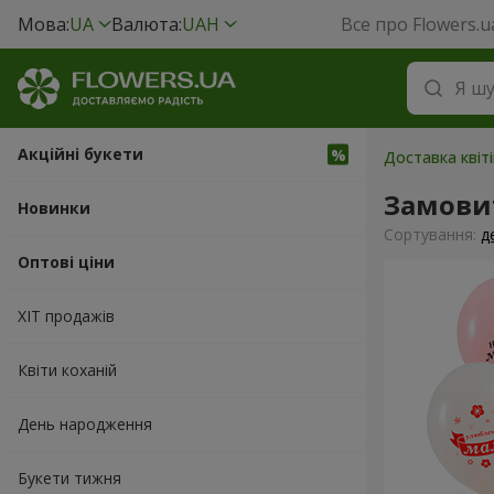
Мова:
UA
Валюта:
UAH
Все про Flowers.u
Акційні букети
Доставка квіт
Замовит
Новинки
Сортування:
д
Оптові ціни
ХІТ продажів
Квіти коханій
День народження
Букети тижня