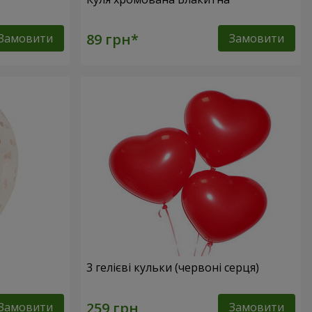
Замовити
Замовити
3 гелієві кульки (червоні серця)
Замовити
Замовити