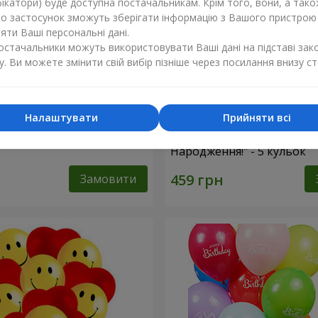
ікатори) буде доступна постачальникам. Крім того, вони, а тако
бо застосунок зможуть зберігати інформацію з Вашого пристрою
ти Ваші персональні дані.
постачальники можуть використовувати Ваші дані на підставі зак
у. Ви можете змінити свій вибір пізніше через посилання внизу ст
Налаштувати
Прийняти всі
фри"
Колекція кульок "З Днем
Народження!" - 5 кульок
Замовити