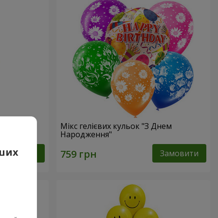
Мікс гелієвих кульок "З Днем
Народження"
аших
Замовити
Замовити