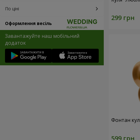
По ціні
Оформлення весіль
Завантажуйте наш мобільний
додаток
Фонтан куль