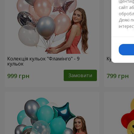
ідентиф
сайт а
обробля
Деякі 
інтерес
Колекція кульок "Фламінго" - 9
Кульки "Ци
кульок
Замовити