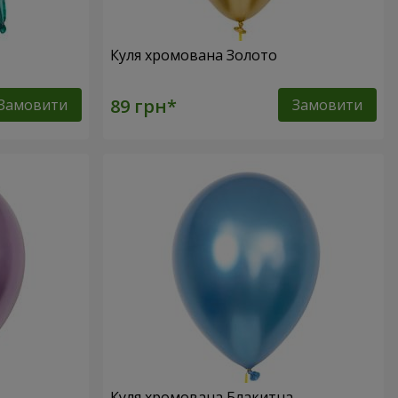
Куля хромована Золото
Замовити
Замовити
Куля хромована Блакитна