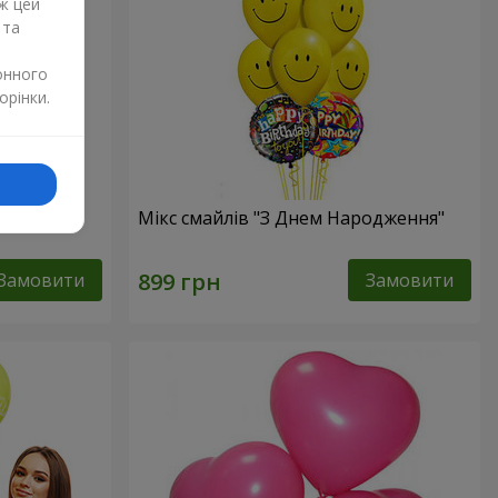
ж цей
 та
онного
орінки.
Мікс смайлів "З Днем Народження"
Замовити
Замовити