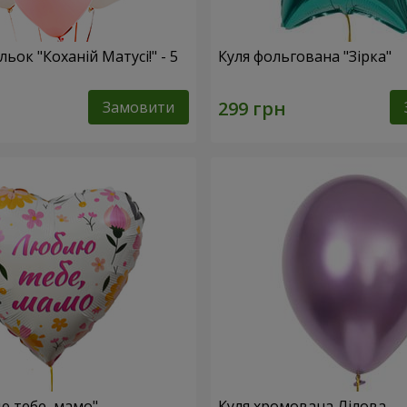
льок "Коханій Матусі!" - 5
Куля фольгована "Зірка"
Замовити
ю тебе, мамо"
Куля хромована Лілова