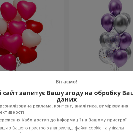
 кульок (у формі сердець)
Фонтан куль "Фантазія"
Вітаємо!
 сайт запитує Вашу згоду на обробку В
Замовити
даних
рсоналізована реклама, контент, аналітика, вимірювання
ективності
ереження і/або доступ до інформації на Вашому пристрої
ція з Вашого пристрою (наприклад, файли cookie та унікальні