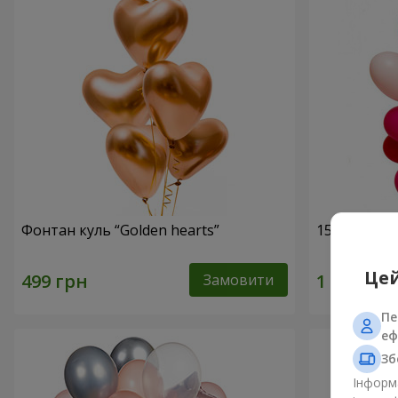
Фонтан куль “Golden hearts”
15 гелієвих
Цей
Замовити
Пе
еф
Зб
Інформа