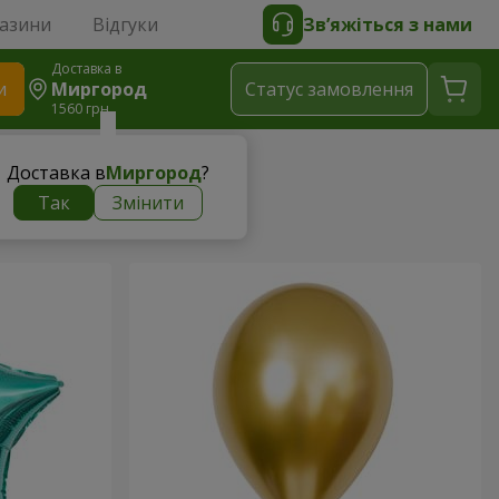
газини
Відгуки
Зв’яжіться з нами
Доставка в
и
Миргород
Статус замовлення
1560 грн
Доставка в
Миргород
?
Так
Змінити