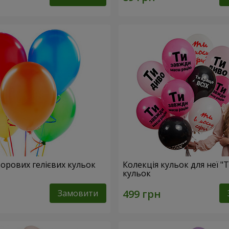
ьорових гелієвих кульок
Колекція кульок для неї "Т
кульок
Замовити