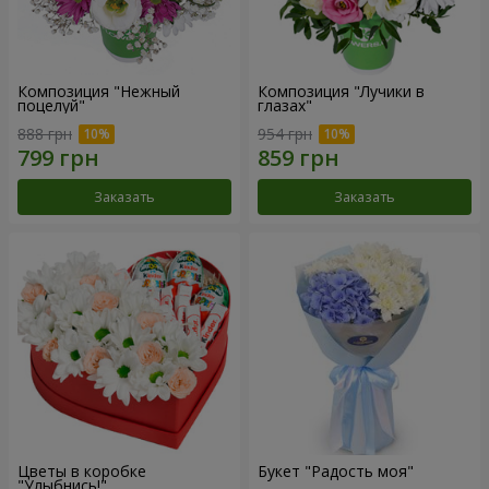
Композиция "Нежный
Композиция "Лучики в
поцелуй"
глазах"
888 грн
954 грн
Заказать
Заказать
Цветы в коробке
Букет "Радость моя"
"Улыбнись!"