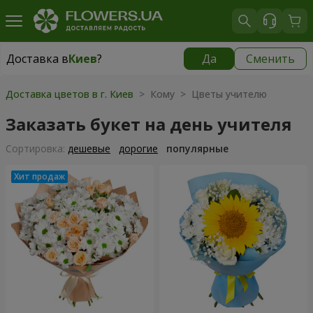
Доставка в
Киев
?
Да
Сменить
Доставка в
Киев
|
бесплатно
Доставка цветов в г. Киев
> Кому > Цветы учителю
Заказать букет на день учителя
Cортировка:
дешевые
дорогие
популярные