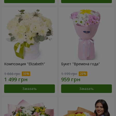
Композиция "Elizabeth"
Букет "Времена года"
1 666 грн
1 199 грн
Заказать
Заказать