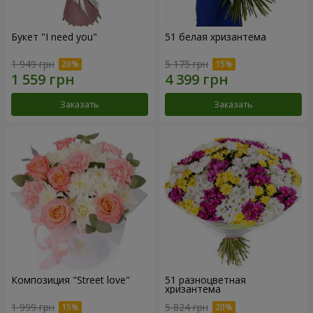
Букет "I need you"
51 белая хризантема
1 949 грн
5 175 грн
Заказать
Заказать
Композиция "Street love"
51 разноцветная
хризантема
1 999 грн
5 824 грн