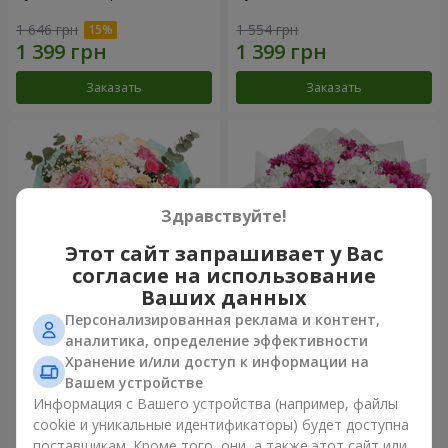
1 646 грн
1 554 грн
Заказать
Заказать
Здравствуйте!
Этот сайт запрашивает у Вас
согласие на использование
Ваших данных
Персонализированная реклама и контент,
Букет "Княгиня Ольга"
Букет "Сердечные струны"
аналитика, определение эффективности
Хранение и/или доступ к информации на
2 249 грн
2 370 грн
Вашем устройстве
Информация с Вашего устройства (например, файлы
cookie и уникальные идентификаторы) будет доступна
Заказать
Заказать
поставщикам. Кроме того, они, а также этот сайт или