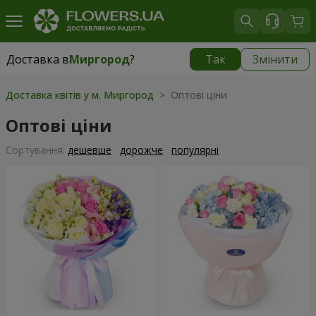
Доставка в
Миргород
?
Так
Змінити
Доставка в
Миргород
|
1560 грн
Доставка квітів у м. Миргород
> Оптові ціни
Оптові ціни
Сортування:
дешевше
дорожче
популярні