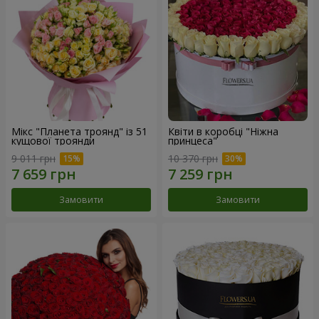
Мікс "Планета троянд" із 51
Квіти в коробці "Ніжна
кущової троянди
принцеса"
9 011 грн
10 370 грн
Замовити
Замовити