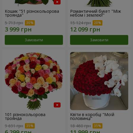
Кошик "51 різнокольорова
Романтичний букет "Між
троянда"
небом і землею!"
5 713 грн
15 124 грн
Замовити
Замовити
101 різнокольорова
Квіти в коробці "Моїй
троянда
половинці"
9 691 грн
18 460 грн