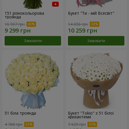
151 різнокольорова
Букет "Ти - мій Всесвіт"
троянда
16 907 грн
14 656 грн
Замовити
Замовити
51 біла троянда
Букет "Tokio" з 51 білої
хризантеми
4 768 грн
7 629 грн