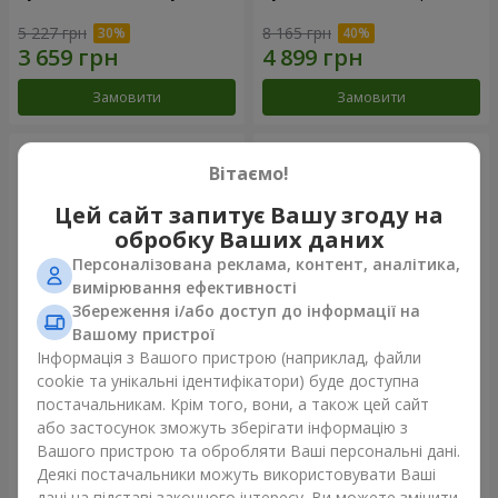
5 227 грн
8 165 грн
Замовити
Замовити
Вітаємо!
Цей сайт запитує Вашу згоду на
обробку Ваших даних
Персоналізована реклама, контент, аналітика,
вимірювання ефективності
Збереження і/або доступ до інформації на
Вашому пристрої
Інформація з Вашого пристрою (наприклад, файли
101 червона троянда
Букет "Серце - серцю"
cookie та унікальні ідентифікатори) буде доступна
постачальникам. Крім того, вони, а також цей сайт
11 089 грн
5 765 грн
або застосунок зможуть зберігати інформацію з
Вашого пристрою та обробляти Ваші персональні дані.
Деякі постачальники можуть використовувати Ваші
Замовити
Замовити
дані на підставі законного інтересу. Ви можете змінити