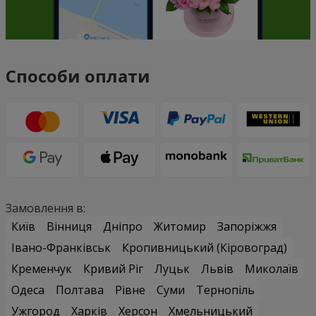
Способи оплати
Замовлення в:
Київ
Вінниця
Дніпро
Житомир
Запоріжжя
Івано-Франківськ
Кропивницький (Кіровоград)
Кременчук
Кривий Ріг
Луцьк
Львів
Миколаїв
Одеса
Полтава
Рівне
Суми
Тернопіль
Ужгород
Харків
Херсон
Хмельницький