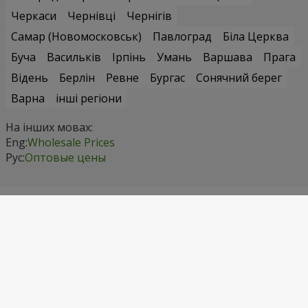
Черкаси
Чернівці
Чернігів
Самар (Новомосковськ)
Павлоград
Біла Церква
Буча
Васильків
Ірпінь
Умань
Варшава
Прага
Відень
Берлін
Ревне
Бургас
Сонячний берег
Варна
інші регіони
На інших мовах:
Eng:
Wholesale Prices
Рус:
Оптовые цены
Контактні дані
Телефонуйте нам
+1 718 475 92 72
Київстар
(067) 355 77 55
Водафон
(099) 355 77 55