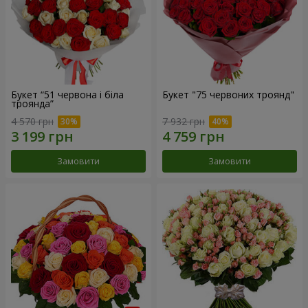
Букет “51 червона і біла
Букет "75 червоних троянд"
троянда”
4 570 грн
7 932 грн
Замовити
Замовити