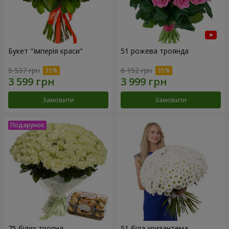
Букет "Імперія краси"
51 рожева троянда
5 537 грн
6 152 грн
Замовити
Замовити
75 білих троянд
51 біла хризантема