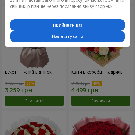
свій вибір пізніше через посилання внизу сторінки.
Прийняти всі
Налаштувати
Букет "Ніжний відтінок"
Квіти в коробці “Кадриль”
4 656 грн
7 498 грн
Замовити
Замовити