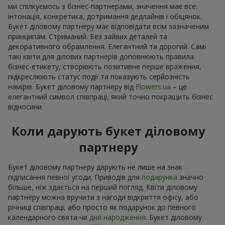
ми спілкуємось з бізнес-партнерами, значення має все:
інтонація, конкретика, дотримання дедлайнів і обіцянок.
Букет діловому партнеру має відповідати всім зазначеним
принципам. Стриманий. Без зайвих деталей та
декоративного обрамлення. Елегантний та дорогий. Самі
такі квіти для ділових партнерів доповнюють правила
бізнес-етикету, створюють позитивне перше враження,
підкреслюють статус події та показують серйозність
намірів. Букет діловому партнеру від
Flowers.ua
– це
елегантний символ співпраці, який точно покращить бізнес
відносини
Коли дарують букет діловому
партнеру
Букет діловому партнеру дарують не лише на знак
підписання певної угоди. Приводів для
подарунка
значно
більше, ніж здається на перший погляд. Квіти діловому
партнеру можна вручити з нагоди відкриття офісу, або
річниці співпраці, або просто як подарунок до певного
календарного свята чи
дня народження
. Букет діловому