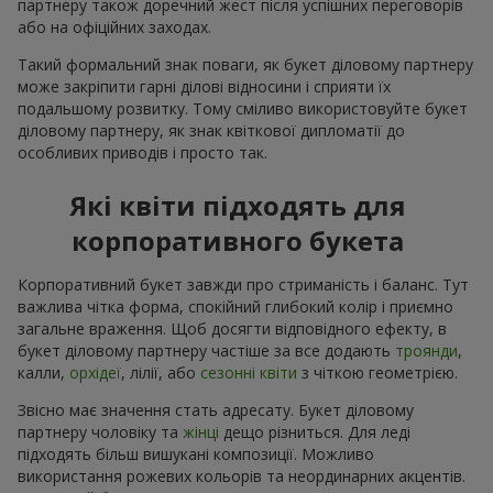
партнеру також доречний жест після успішних переговорів
або на офіційних заходах.
Такий формальний знак поваги, як букет діловому партнеру
може закріпити гарні ділові відносини і сприяти їх
подальшому розвитку. Тому сміливо використовуйте букет
діловому партнеру, як знак квіткової дипломатії до
особливих приводів і просто так.
Які квіти підходять для
корпоративного букета
Корпоративний букет завжди про стриманість і баланс. Тут
важлива чітка форма, спокійний глибокий колір і приємно
загальне враження. Щоб досягти відповідного ефекту, в
букет діловому партнеру частіше за все додають
троянди
,
калли,
орхідеї
, лілії, або
сезонні квіти
з чіткою геометрією.
Звісно має значення стать адресату. Букет діловому
партнеру чоловіку та
жінці
дещо різниться. Для леді
підходять більш вишукані композиції. Можливо
використання рожевих кольорів та неординарних акцентів.