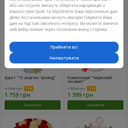
або застосунок зможуть зберігати інформацію з
Замовити
Замовити
Вашого пристрою та обробляти Ваші персональні дані.
Деякі постачальники можуть використовувати Ваші
дані на підставі законного інтересу. Ви можете змінити
свій вибір пізніше через посилання внизу сторінки.
Прийняти всі
Налаштувати
Букет "15 жовтих троянд"
Композиція "Червоний
оксамит"
1 954 грн
1 554 грн
Замовити
Замовити