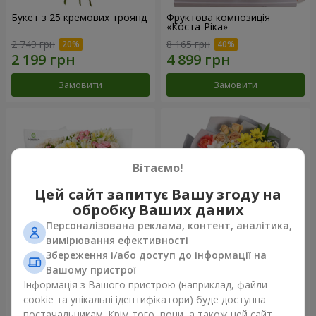
Букет з 25 кремових троянд
Фруктова композиція
«Коста-Ріка»
2 749 грн
8 165 грн
Замовити
Замовити
Вітаємо!
Цей сайт запитує Вашу згоду на
обробку Ваших даних
Персоналізована реклама, контент, аналітика,
вимірювання ефективності
Збереження і/або доступ до інформації на
Букет "Хрещатик"
Букет "Ми та літо"
Вашому пристрої
Інформація з Вашого пристрою (наприклад, файли
4 941 грн
1 843 грн
cookie та унікальні ідентифікатори) буде доступна
постачальникам. Крім того, вони, а також цей сайт