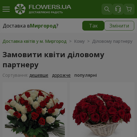
Доставка в
Миргород
?
Так
Змінити
Доставка в
Миргород
|
1560 грн
Доставка квітів у м. Миргород
> Кому > Діловому партнеру
Замовити квіти діловому
партнеру
Сортування:
дешевше
дорожче
популярні