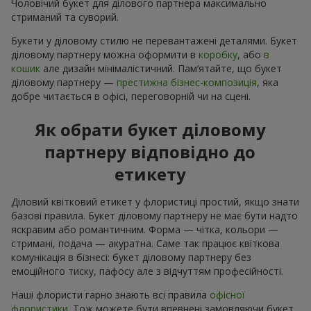
Чоловічий букет для ділового партнера максимально
стриманий та суворий.
Букети у діловому стилю не перевантажені деталями. Букет
діловому партнеру можна оформити в
коробку
, або
в
кошик
але дизайн мінімалістичний. Пам’ятайте, що букет
діловому партнеру —
престижна бізнес-композиція
, яка
добре читається в офісі, переговорній чи на сцені.
Як обрати букет діловому
партнеру відповідно до
етикету
Діловий квітковий етикет у флористиці простий, якщо знати
базові правила. Букет діловому партнеру не має бути надто
яскравим або романтичним. Форма — чітка, кольори —
стримані, подача — акуратна. Саме так працює квіткова
комунікація в бізнесі: букет діловому партнеру без
емоційного тиску, пафосу але з відчуттям професійності.
Наші флористи гарно знають всі правила
офісної
флористики
. Тож можете бути впевнені замовляючи букет