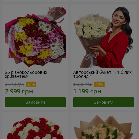
25 різнокольорових
Авторський букет "11 білих
хризантем!
троянд!"
3 749 грн
1 332 грн
Замовити
Замовити