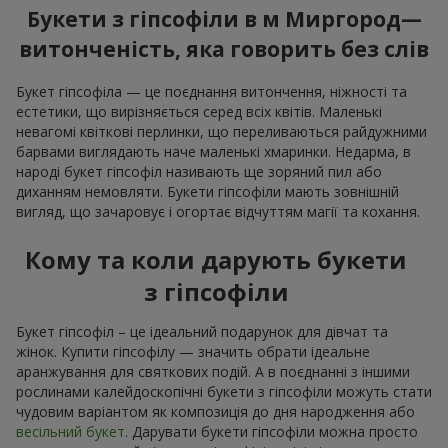
Букети з гіпсофіли в м Миргород—
витонченість, яка говорить без слів
Букет гіпсофіла — це поєднання витончення, ніжності та
естетики, що вирізняється серед всіх квітів. Маленькі
невагомі квіткові перлинки, що переливаються райдужними
барвами виглядають наче маленькі хмаринки. Недарма, в
народі букет гіпсофіл називають ще зоряний пил або
диханням немовляти. Букети гіпсофіли мають зовнішній
вигляд, що зачаровує і огортає відчуттям магії та кохання.
Кому та коли дарують букети
з гіпсофіли
Букет гіпсофіл – це ідеальний подарунок для дівчат та
жінок. Купити гіпсофілу — значить обрати ідеальне
аранжування для святкових подій. А в поєднанні з іншими
рослинами калейдоскопічні букети з гіпсофіли можуть стати
чудовим варіантом як композиція до дня народження або
весільний букет
. Дарувати букети гіпсофіли можна просто