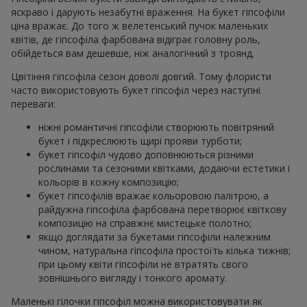
яскраво і дарують незабутні враження. На букет гіпсофіли
ціна вражає. До того ж велетенський пучок маленьких
квітів, де гіпсофіла фарбована відіграє головну роль,
обійдеться вам дешевше, ніж аналогічний з троянд.
Цвітіння гіпсофіла сезон доволі довгий. Тому флористи
часто використовують букет гіпсофіл через наступні
переваги:
ніжні романтичні гіпсофіли створюють повітряний
букет і підкреслюють щирі прояви турботи;
букет гіпсофіл чудово доповнюються різними
рослинами та сезоними квітками, додаючи естетики і
кольорів в кожну композицію;
букет гіпсофілів вражає кольоровою палітрою, а
райдужна гіпсофіла фарбована перетворює квіткову
композицію на справжнє мистецьке полотно;
якщо доглядати за букетами гіпсофіли належним
чином, натуральна гіпсофіла простоїть кілька тижнів;
при цьому квіти гіпсофіли не втратять свого
зовнішнього вигляду і тонкого аромату.
Маленькі гілочки гіпсофіл можна використовувати як