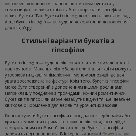
витончені доповнення, заповнювати ними пустоти у
композиціях з великих квітів, або створювати гіпсофіли
великі букети. Такі букети із гіпсофілою захоплюють погляд.
А ще букет гіпсофіл — це чудове декоративне доповнення
для інтер'єру.
Стильні варіанти букетів з
гіпсофіли
Букет з гіпсофіл — чудове рішення коли хочеться легкості і
повітряності. Маленькі різнобарвні оригінальні квіти можуть
утворювати цікаві мінімалістичні моно-композиції, де вся
увага зосереджена на фактурі. Крім того, букет із гіпсофіли
може бути створений з доповненням іншими рослинами.
Наприклад, у поєднанні з трояндами, ніжний романтичний
букет квітів гіпсофіли дарує незабутнє відчуття. Це ідеальне
квіткове оформлення для весіль та урочистих заходів.
Якщо ж купити букет гіпсофіли в поєднанні з герберами або
хризантемами, ви отримаєте стильне рішення, що підійде
неординарним особам.. Скільки коштує букет з гіпсофіли
залежить від наповнення. В інтернет-магазині
flowers.ua
ви