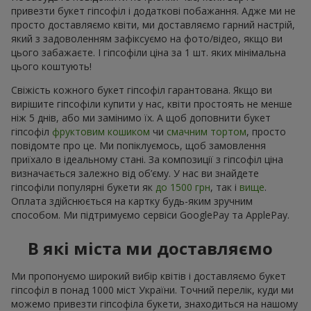
привезти букет гіпсофіл і додаткові побажання. Адже ми не
просто доставляємо квіти, ми доставляємо гарний настрій,
який з задоволенням зафіксуємо на фото/відео, якщо ви
цього забажаєте. І гіпсофіли ціна за 1 шт. яких мінімальна
цього коштують!
Свіжість кожного букет гіпсофіл гарантована. Якщо ви
вирішите гіпсофіли купити у нас, квіти простоять не менше
ніж 5 днів, або ми замінимо їх. А щоб доповнити букет
гіпсофіл
фруктовим кошиком
чи
смачним тортом
, просто
повідомте про це. Ми попіклуємось, щоб замовлення
приїхало в ідеальному стані. За композиції з гіпсофіл ціна
визначається залежно від об’єму. У нас ви знайдете
гіпсофіли популярні букети як
до 1500 грн
, так і
вище
.
Оплата здійснюється на картку будь-яким зручним
способом. Ми підтримуємо сервіси GooglePay та ApplePay.
В які міста ми доставляємо
Ми пропонуємо широкий вибір квітів і доставляємо букет
гіпсофіл в понад 1000 міст України. Точний перелік, куди ми
можемо привезти гіпсофіла букети, знаходиться на нашому