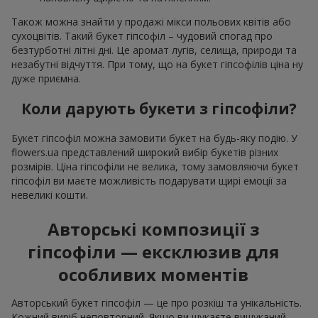
Також можна знайти у продажі мікси польових квітів або
сухоцвітів. Такий букет гіпсофіл – чудовий спогад про
безтурботні літні дні. Це аромат лугів, селища, природи та
незабутні відчуття. При тому, що на букет гіпсофілів ціна ну
дуже приємна.
Коли дарують букети з гіпсофіли?
Букет гіпсофіл можна замовити букет на будь-яку подію. У
flowers.ua представлений широкий вибір букетів різних
розмірів. Ціна гіпсофіли не велика, тому замовляючи букет
гіпсофіл ви маєте можливість подарувати щирі емоції за
невеликі кошти.
Авторські композиції з
гіпсофіли — ексклюзив для
особливих моментів
Авторський букет гіпсофіл — це про розкіш та унікальність.
Кожний виріб неповторний. Якщо ви шукаєте вишуканий