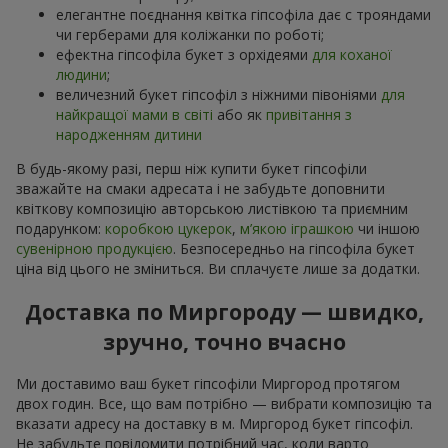
елегантне поєднання квітка гіпсофіла дає с трояндами
чи герберами для коліжанки по роботі;
ефектна гіпсофіла букет з орхідеями
для коханої
людини
;
величезний букет гіпсофіл з ніжними півоніями
для
найкращої мами в світі
або як
привітання з
народженням дитини
В будь-якому разі, перш ніж купити букет гіпсофіли
зважайте на смаки адресата і не забудьте доповнити
квіткову композицію авторською листівкою та приємним
подарунком:
коробкою цукерок
,
м’якою іграшкою
чи іншою
сувенірною продукцією
. Безпосередньо на гіпсофіла букет
ціна від цього не зміниться. Ви сплачуєте лише за додатки.
Доставка по Миргороду — швидко,
зручно, точно вчасно
Ми доставимо ваш букет гіпсофіли Миргород протягом
двох годин. Все, що вам потрібно — вибрати композицію та
вказати адресу на доставку в м. Миргород букет гіпсофіл.
Не забудьте повідомити потрібний час, коли варто