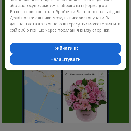
або застосунок зможуть зберігати інформацію з
Flowers.ua і отримуйте бонуси
Вашого пристрою та обробляти Ваші персональні дані.
Деякі постачальники можуть використовувати Ваші
дані на підставі законного інтересу. Ви можете змінити
свій вибір пізніше через посилання внизу сторінки.
Прийняти всі
Налаштувати