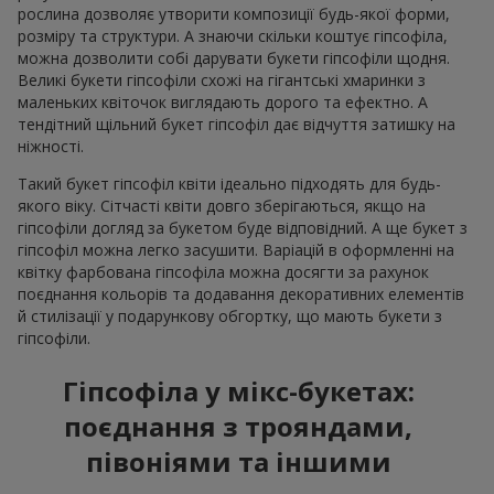
рослина дозволяє утворити композиції будь-якої форми,
розміру та структури. А знаючи скільки коштує гіпсофіла,
можна дозволити собі дарувати букети гіпсофіли щодня.
Великі букети гіпсофіли схожі на гігантські хмаринки з
маленьких квіточок виглядають дорого та ефектно. А
тендітний щільний букет гіпсофіл дає відчуття затишку на
ніжності.
Такий букет гіпсофіл квіти ідеально підходять для будь-
якого віку. Сітчасті квіти довго зберігаються, якщо на
гіпсофіли догляд за букетом буде відповідний. А ще букет з
гіпсофіл можна легко засушити. Варіацій в оформленні на
квітку фарбована гіпсофіла можна досягти за рахунок
поєднання кольорів та додавання декоративних елементів
й стилізації у подарункову обгортку, що мають букети з
гіпсофіли.
Гіпсофіла у мікс-букетах:
поєднання з трояндами,
півоніями та іншими