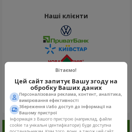
Наші клієнти
Вітаємо!
Цей сайт запитує Вашу згоду на
обробку Ваших даних
Персоналізована реклама, контент, аналітика,
вимірювання ефективності
Переглянути все
Збереження і/або доступ до інформації на
Вашому пристрої
Інформація з Вашого пристрою (наприклад, файли
cookie та унікальні ідентифікатори) буде доступна
Замовляйте в додатку
постачальникам. Крім того, вони, а також цей сайт