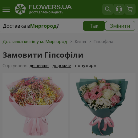
Доставка в
Миргород
?
Так
Змінити
Доставка в
Миргород
|
1560 грн
Доставка квітів у м. Миргород
> Квіти > Гіпсофіла
Замовити Гіпсофіли
Сортування:
дешевше
дорожче
популярні