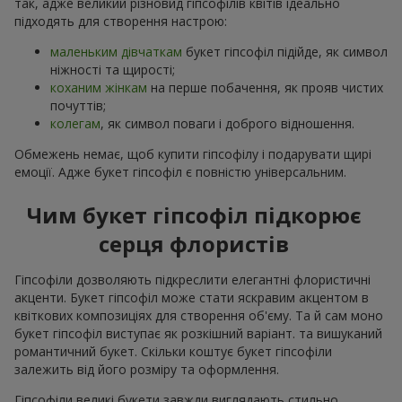
так, адже великий різновид гіпсофілів квітів ідеально
підходять для створення настрою:
маленьким дівчаткам
букет гіпсофіл підійде, як символ
ніжності та щирості;
коханим жінкам
на перше побачення, як прояв чистих
почуттів;
колегам
, як символ поваги і доброго відношення.
Обмежень немає, щоб купити гіпсофілу і подарувати щирі
емоції. Адже букет гіпсофіл є повністю універсальним.
Чим букет гіпсофіл підкорює
серця флористів
Гіпсофіли дозволяють підкреслити елегантні флористичні
акценти. Букет гіпсофіл може стати яскравим акцентом в
квіткових композиціях для створення об'єму. Та й сам моно
букет гіпсофіл виступає як розкішний варіант. та вишуканий
романтичний букет. Скільки коштує букет гіпсофіли
залежить від його розміру та оформлення.
Гіпсофіли великі букети завжди виглядають стильно,