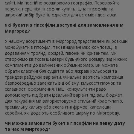
сайті. Ми постійно розширюємо географію. Перевіряйте
перелік, перш ніж гіпсофіли купить. Ціна гіпсофілів та
широкий вибір букетів однакові для всіх міст доставки.
Які букети з гіпсофіли доступні для замовлення в м
Миргород?
У нашому асортименті в Миргород представлені як розкішні
монобукети з гіпсофіл, так і вишукані мікс-композиції з
додаванням троянд, орхідей, півоній чи хризантем. Ми
створюємо квіткові шедеври будь-якого розміру: від ніжних
компліментів до величезних об'ємних хмар. Ви можете
обрати класичні білі суцвіття або яскраві кольорові та
трендові райдужні варіанти. Фінальна вартість композиції
безпосередньо залежить від об'єму, кількості гілочок та
складності оформлення. Наші консультанти радо
допоможуть підібрати ідеальний варіант під ваш бюджет.
Для пакування ми використовуємо стильний крафт-папір,
преміальну кальку або елегантні фірмові капелюшні
коробки, які додають особливого шарму по Миргороду.
Чи можна замовити букет з гіпсофіли на певну дату
та час м Миргород?