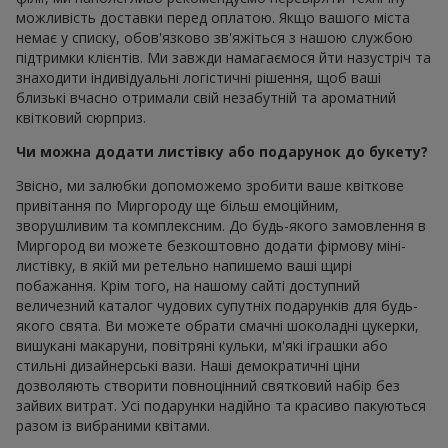
можливість доставки перед оплатою. Якщо вашого міста
немає у списку, обов'язково зв'яжіться з нашою службою
підтримки клієнтів. Ми завжди намагаємося йти назустріч та
знаходити індивідуальні логістичні рішення, щоб ваші
близькі вчасно отримали свій незабутній та ароматний
квітковий сюрприз.
Чи можна додати листівку або подарунок до букету?
Звісно, ми залюбки допоможемо зробити ваше квіткове
привітання по Миргороду ще більш емоційним,
зворушливим та комплексним. До будь-якого замовлення в
Миргород ви можете безкоштовно додати фірмову міні-
листівку, в якій ми ретельно напишемо ваші щирі
побажання. Крім того, на нашому сайті доступний
величезний каталог чудових супутніх подарунків для будь-
якого свята. Ви можете обрати смачні шоколадні цукерки,
вишукані макаруни, повітряні кульки, м'які іграшки або
стильні дизайнерські вази. Наші демократичні ціни
дозволяють створити повноцінний святковий набір без
зайвих витрат. Усі подарунки надійно та красиво пакуються
разом із вибраними квітами.