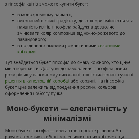
з гіпсофіл квітів зможете купити букет:
в монохромному варіанті;
виконаний в стилі градієнту, де кольори змінюються; а
наявність квітів гіпсофіла райдужна дозволяє
змінювати колір композиції від ніжно-рожевого до
лавандового;
в поєднанні з ніжними романтичними
сезонними
квітками
.
Тут знайдеться букет гіпсофіл до смаку кожного, хто цінує
мініатюрні квіти. Доступні до замовлення гіпсофіли різних
розмірів як у класичному виконанні, так і стилізовані сучасні
рішення в капелюшній коробці
або корзині. На гіпсофіла
букет ціна залежить від поєднання рослин, кольорів,
оформлення і обсягу пучка.
Моно-букети — елегантність у
мінімалізмі
Моно букет гіпсофіл — елегантне і просте рішення. За
рахунок товстих стебел і маленьких ніжних квіточок, ця