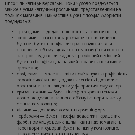
Гіпсофіли квіти універсальні. Вони чудово поєднується
майже з усіма квітучими рослинами, представленими на
полицях магазинів. Найчастіше букет гіпсофіл флористи
поєднують з:
трояндами — додають легкості та повітряності;
півоніями — ніжні квіти розбавляють величезні
бутони, букет гіпсофіл використовуються для
створення об'єму і додають композиції святкового
настрою; чудово виглядає як розкішний весільний
букет з гіпсофіли ціна на який справить позитивне
враження;
орхідеями — маленькі квіти пом’якшують графічність
королівської квітки, додають легкість і дозволяє
розставити певні акценти у флористичному декорі;
хризантемами — букет гіпсофіл з хризантемами
дозволяє досягти певного об’єму і створити легку
осінню композицію;
ліліями — дозволяє досягти гармонії форм;
герберами — букет гіпсофіл додає життєрадісних
фарб, пом’якшує великі щільні квіти і допомагають
перетворити суворий букет на ніжну композицію,
наповнену щирістю та натхненням.