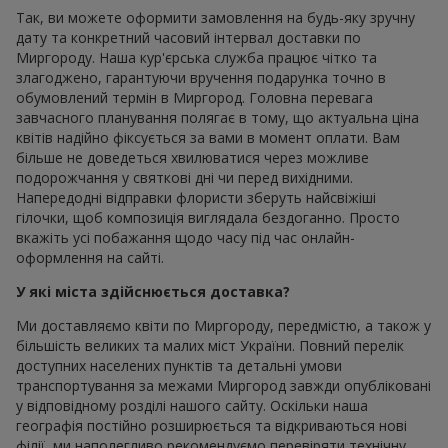
Так, ви можете оформити замовлення на будь-яку зручну
дату та конкретний часовий інтервал доставки по
Миргороду. Наша кур'єрська служба працює чітко та
злагоджено, гарантуючи вручення подарунка точно в
обумовлений термін в Миргород. Головна перевага
завчасного планування полягає в тому, що актуальна ціна
квітів надійно фіксується за вами в момент оплати. Вам
більше не доведеться хвилюватися через можливе
подорожчання у святкові дні чи перед вихідними.
Напередодні відправки флористи зберуть найсвіжіші
гілочки, щоб композиція виглядала бездоганно. Просто
вкажіть усі побажання щодо часу під час онлайн-
оформлення на сайті.
У які міста здійснюється доставка?
Ми доставляємо квіти по Миргороду, передмістю, а також у
більшість великих та малих міст України. Повний перелік
доступних населених пунктів та детальні умови
транспортування за межами Миргород завжди опубліковані
у відповідному розділі нашого сайту. Оскільки наша
географія постійно розширюється та відкриваються нові
філії, ми наполегливо рекомендуємо перевіряти технічну