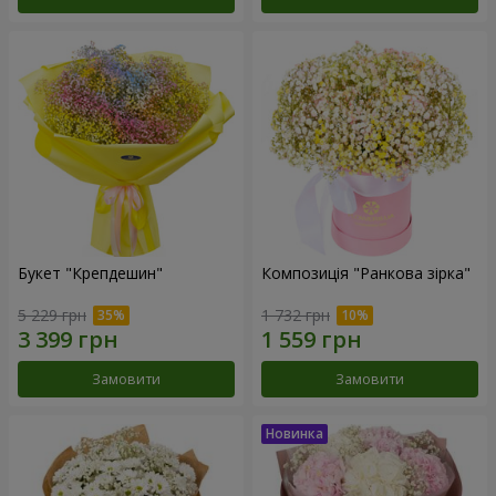
Букет "Крепдешин"
Композиція "Ранкова зірка"
5 229 грн
1 732 грн
Замовити
Замовити