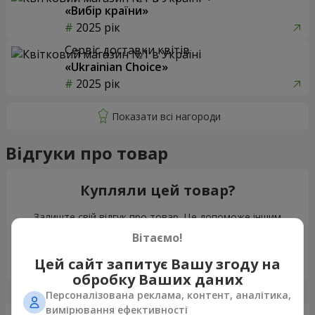
«Вибір країни»
2025 рік
Сервіс доставки квітів
«Ukrainian Choice»
2025 рік
Відгуки про товар
Купляли цей товар?
Залиште свій відгук про товар. Це допоможе іншим
клієнтам зробити свій вибір!
Вітаємо!
Залишити відгук
Цей сайт запитує Вашу згоду на
обробку Ваших даних
Персоналізована реклама, контент, аналітика,
вимірювання ефективності