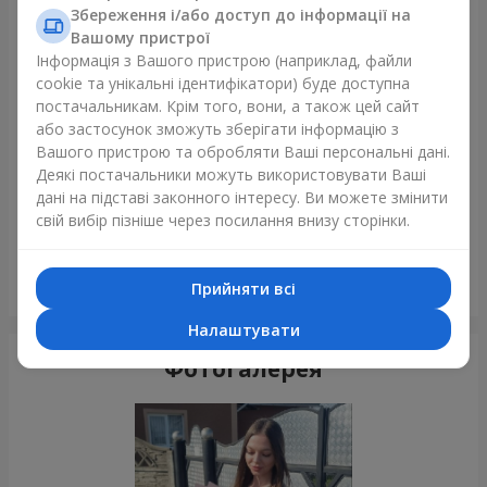
Щойно доставили
Збереження і/або доступ до інформації на
Вашому пристрої
Інформація з Вашого пристрою (наприклад, файли
cookie та унікальні ідентифікатори) буде доступна
постачальникам. Крім того, вони, а також цей сайт
або застосунок зможуть зберігати інформацію з
Вашого пристрою та обробляти Ваші персональні дані.
Деякі постачальники можуть використовувати Ваші
дані на підставі законного інтересу. Ви можете змінити
свій вибір пізніше через посилання внизу сторінки.
Букет з 35 червоних троянд
Прийняти всі
Одеса
Налаштувати
Фотогалерея