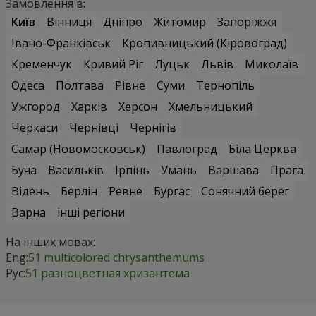
Замовлення в:
Київ
Вінниця
Дніпро
Житомир
Запоріжжя
Івано-Франківськ
Кропивницький (Кіровоград)
Кременчук
Кривий Ріг
Луцьк
Львів
Миколаїв
Одеса
Полтава
Рівне
Суми
Тернопіль
Ужгород
Харків
Херсон
Хмельницький
Черкаси
Чернівці
Чернігів
Самар (Новомосковськ)
Павлоград
Біла Церква
Буча
Васильків
Ірпінь
Умань
Варшава
Прага
Відень
Берлін
Ревне
Бургас
Сонячний берег
Варна
інші регіони
На інших мовах:
Eng:
51 multicolored chrysanthemums
Рус:
51 разноцветная хризантема