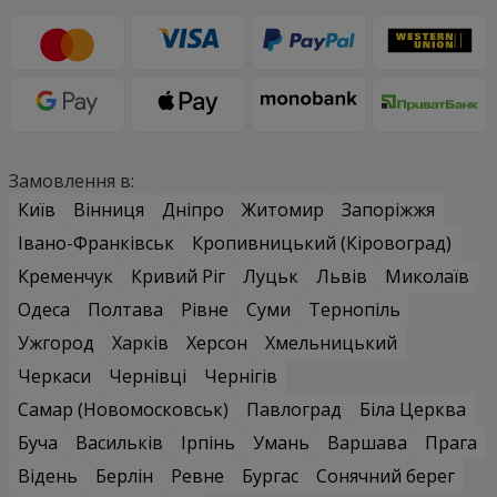
Замовлення в:
Київ
Вінниця
Дніпро
Житомир
Запоріжжя
Івано-Франківськ
Кропивницький (Кіровоград)
Кременчук
Кривий Ріг
Луцьк
Львів
Миколаїв
Одеса
Полтава
Рівне
Суми
Тернопіль
Ужгород
Харків
Херсон
Хмельницький
Черкаси
Чернівці
Чернігів
Самар (Новомосковськ)
Павлоград
Біла Церква
Буча
Васильків
Ірпінь
Умань
Варшава
Прага
Відень
Берлін
Ревне
Бургас
Сонячний берег