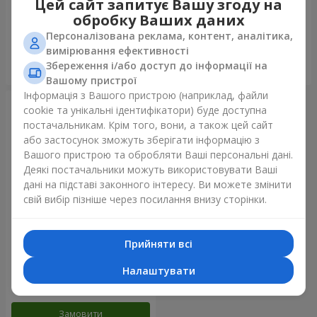
Цей сайт запитує Вашу згоду на
золото"
обробку Ваших даних
Персоналізована реклама, контент, аналітика,
вимірювання ефективності
Збереження і/або доступ до інформації на
Замовити
Замовити
Вашому пристрої
Інформація з Вашого пристрою (наприклад, файли
cookie та унікальні ідентифікатори) буде доступна
постачальникам. Крім того, вони, а також цей сайт
або застосунок зможуть зберігати інформацію з
Вашого пристрою та обробляти Ваші персональні дані.
Деякі постачальники можуть використовувати Ваші
дані на підставі законного інтересу. Ви можете змінити
свій вибір пізніше через посилання внизу сторінки.
Прийняти всі
Фонтан куль "Райдужний
настрій"
Налаштувати
Замовити