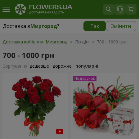
Доставка в
Миргород
?
Так
Змінити
Доставка в
Миргород
|
1560 грн
Доставка квітів у м. Миргород
> По ціні > 700 - 1000 грн
700 - 1000 грн
Сортування:
дешевше
дорожче
популярні