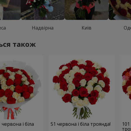
еса
Надвірна
Київ
Од
ься також
 червона і біла
51 червона і біла троянда!
101
”
тро