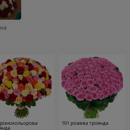
еса
 різнокольорова
101 рожева троянда
янда