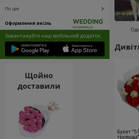
По ціні
Оформлення весіль
Од
Завантажуйте наш мобільний додаток
Дивіт
Щойно
доставили
Букет “51
троянда