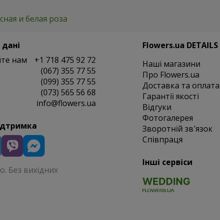
сная и белая роза
 дані
Flowers.ua DETAILS
те нам
+1 718 475 92 72
Наші магазини
(067) 355 77 55
Про Flowers.ua
(099) 355 77 55
Доставка та оплата
(073) 565 56 68
Гарантії якості
info@flowers.ua
Відгуки
Фотогалерея
ідтримка
Зворотній зв′язок
Співпраця
Інші сервіси
. Без вихідних