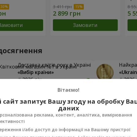
3 411 грн
8 55
Замовити
Замовити
досягнення
Доставка квітів року в Україні
Найкра
«Вибір країни»
«Ukrain
2026 рік
2026 
Вітаємо!
ки про товар
5
з
5
 сайт запитує Вашу згоду на обробку В
даних
рсоналізована реклама, контент, аналітика, вимірювання
ективності
ндр
20.08.2025
ереження і/або доступ до інформації на Вашому пристрої
ам