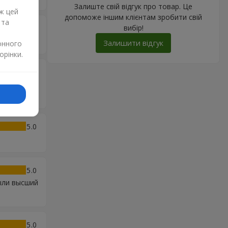
Залиште свій відгук про товар. Це
ж цей
допоможе іншим клієнтам зробити свій
 та
вибір!
5
Залишити відгук
онного
орінки.
5
ено саме
5
5
ыли высший
5