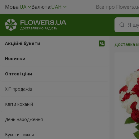
Мова:
UA
Валюта:
UAH
Все про Flowers.u
Акційні букети
Доставка кв
Новинки
Оптові ціни
ХІТ продажів
Квіти коханій
День народження
Букети тижня