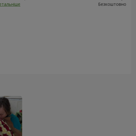
етальніше
Безкоштовно