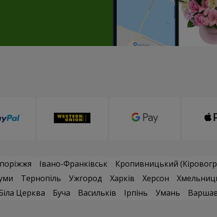
поріжжя
Івано-Франківськ
Кропивницький (Кіровогр
уми
Тернопіль
Ужгород
Харків
Херсон
Хмельниц
Біла Церква
Буча
Васильків
Ірпінь
Умань
Варша