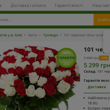
a
Доставка і оплата
Гарантії якості
Наші ма
Знайт
ітів у м. Київ
> Квіти >
Троянди
> 101 червона і біла троянда
101 черв
5 888 грн
Склад:
101 чер
Гарантія якост
Доставка
Найближча (с
18:30)
Експрес (чер