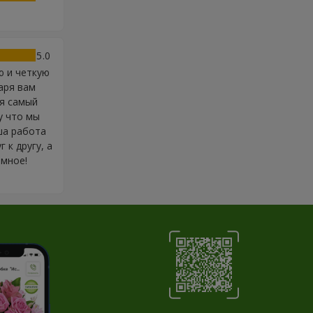
5
ю и четкую
аря вам
ия самый
у что мы
аша работа
 к другу, а
омное!