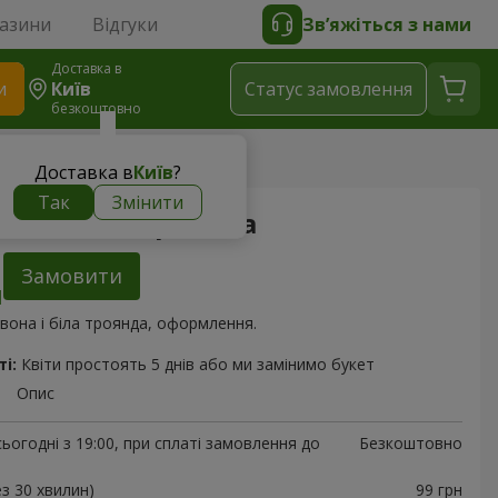
газини
Відгуки
Зв’яжіться з нами
Доставка в
и
Київ
Статус замовлення
безкоштовно
Доставка в
Київ
?
Так
Змінити
она і біла троянда
Замовити
вона і біла троянда, оформлення.
і:
Квіти простоять 5 днів або ми замінимо букет
Опис
ьогодні з 19:00, при сплаті замовлення до
Безкоштовно
ез 30 хвилин)
99 грн