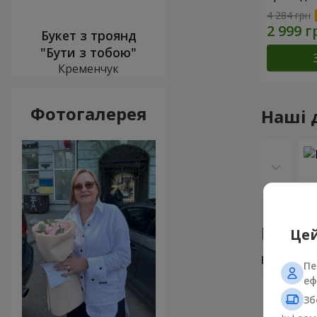
4 284 грн
Букет з троянд
"Бути з тобою"
Кременчук
Фотогалерея
Наші 
Відгу
Цей
Всього
7
Пе
еф
Олекса
Зб
Дякую В