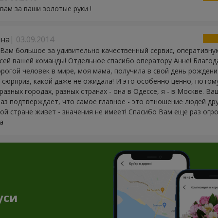
вам за ваши золотые руки !
на
03.09.2014
Вам большое за удивительно качественный сервис, оперативну
сей вашей команды! Отдельное спасибо оператору Анне! Благод
рогой человек в мире, моя мама, получила в свой день рожден
сюрприз, какой даже не ожидала! И это особенно ценно, потом
разных городах, разных странах - она в Одессе, я - в Москве. В
аз подтверждает, что самое главное - это отношение людей друг
кой стране живет - значения не имеет! Спасибо Вам еще раз огр
а
уси