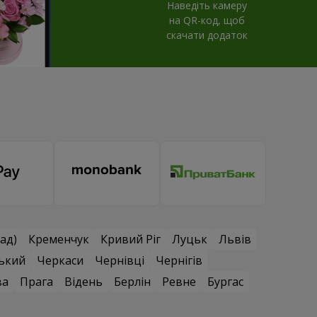
Наведіть камеру
на QR-код, щоб
скачати додаток
ад)
Кременчук
Кривий Ріг
Луцьк
Львів
ький
Черкаси
Чернівці
Чернігів
ва
Прага
Відень
Берлін
Ревне
Бургас