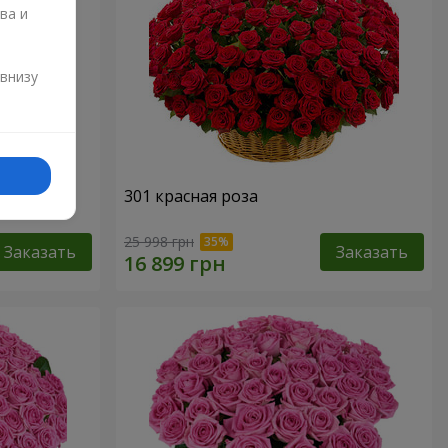
ва и
и
 внизу
301 красная роза
25 998 грн
Заказать
Заказать