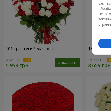
сайт и
обраба
Некото
законн
страни
101 красная и белая роза
151 красна
6 621 грн
15 744 грн
Заказать