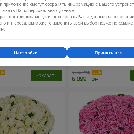
ли приложение смогут сохранять информацию с Вашего устройст
тывать Ваши персональные данные.
рые поставщики могут использовать Ваши данные на основани
ого интереса. Вы можете изменить свой выбор позже по ссылке
цы.
Настройки
Принять все
я роза
101 разноцветная роза
9 383 грн
Заказать