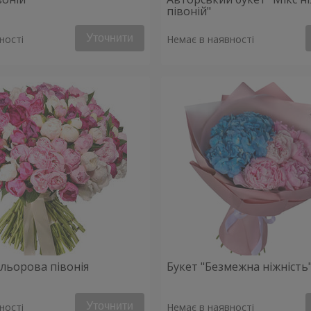
півоній"
Уточнити
ності
Немає в наявності
ольорова півонія
Букет "Безмежна ніжність
Уточнити
ності
Немає в наявності