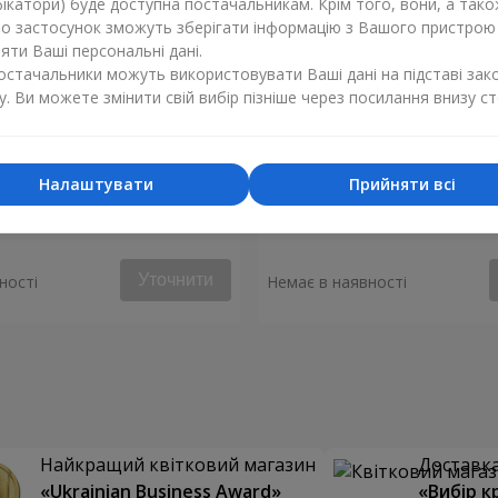
ікатори) буде доступна постачальникам. Крім того, вони, а тако
бо застосунок зможуть зберігати інформацію з Вашого пристрою
ти Ваші персональні дані.
постачальники можуть використовувати Ваші дані на підставі зак
у. Ви можете змінити свій вибір пізніше через посилання внизу ст
Налаштувати
Прийняти всі
уй моє серце"
Букет "Аделія"
Уточнити
ності
Немає в наявності
Найкращий квітковий магазин
Доставка 
«Ukrainian Business Award»
«Вибір к