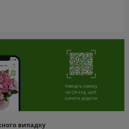
Наведіть камеру
на QR-код, щоб
скачати додаток
ожного випадку