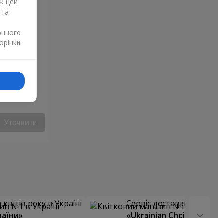
ж цей
 та
онного
орінки.
Уточнити
квітів року в Україні
Сервіс доставки квітів
раїни»
«Ukrainian Choice»