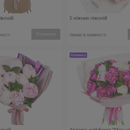
івоній
5 ніжних півоній
Уточнити
ності
Немає в наявності
воній
Авторський букет "Мікс н