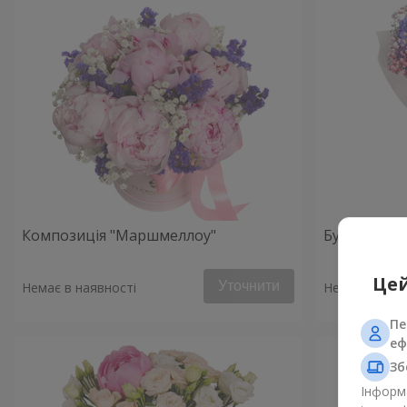
Композиція "Маршмеллоу"
Букет «Рано
Цей
Уточнити
Немає в наявності
Немає в наяв
Пе
еф
Зб
Інформа