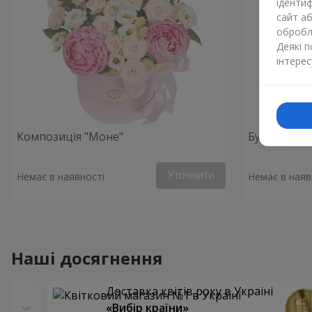
ідентиф
сайт а
обробля
Деякі 
інтерес
Композиція "Моне"
Букет "Поч
Уточнити
Немає в наявності
Немає в наяв
Наші досягнення
Доставка квітів року в Україні
«Вибір країни»