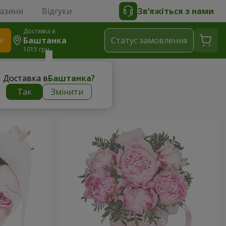
газини
Відгуки
Зв’яжіться з нами
Доставка в
и
Баштанка
Статус замовлення
1015 грн
Доставка в
Баштанка
?
Так
Змінити