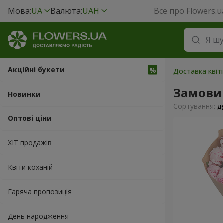
Мова:
UA
Валюта:
UAH
Все про Flowers.u
Акційні букети
Доставка квіт
Замовит
Новинки
Сортування:
д
Оптові ціни
ХІТ продажів
Квіти коханій
Гаряча пропозиція
День народження