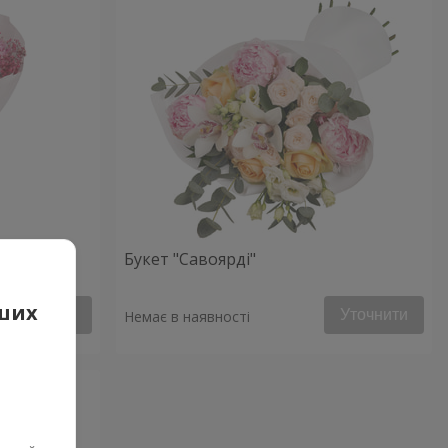
Букет "Савоярді"
аших
Уточнити
Уточнити
Немає в наявності