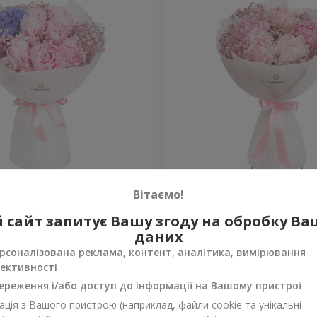
к у Спечлі»
Букет "Весна в Лояні"
Вітаємо!
 сайт запитує Вашу згоду на обробку В
Уточнити
ності
Немає в наявності
даних
рсоналізована реклама, контент, аналітика, вимірювання
ективності
ереження і/або доступ до інформації на Вашому пристрої
ція з Вашого пристрою (наприклад, файли cookie та унікальні