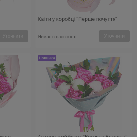
Квіти у коробці "Перше почуття"
Уточнити
Уточнити
Немає в наявності
іжних
Авторський букет "Весняна Веселка"