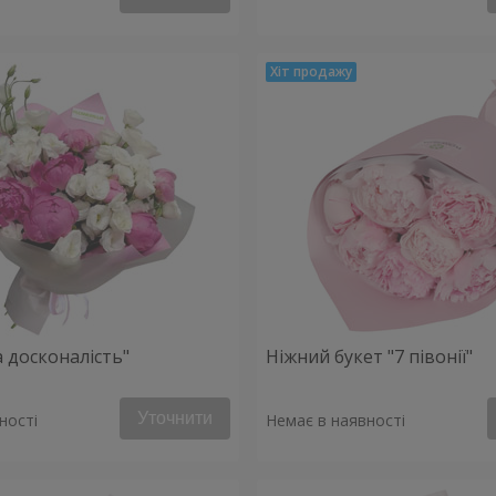
 досконалість"
Ніжний букет "7 півонії"
Уточнити
ності
Немає в наявності