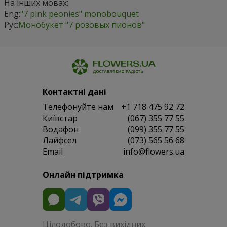
На інших мовах:
Eng:
"7 pink peonies" monobouquet
Рус:
Монобукет "7 розовых пионов"
Контактні дані
Телефонуйте нам
+1 718 475 92 72
Київстар
(067) 355 77 55
Водафон
(099) 355 77 55
Лайфсел
(073) 565 56 68
Email
info@flowers.ua
Онлайн підтримка
Цілодобово. Без вихідних