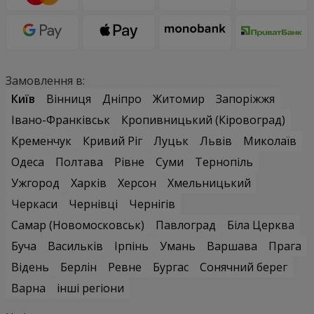
Замовлення в:
Київ
Вінниця
Дніпро
Житомир
Запоріжжя
Івано-Франківськ
Кропивницький (Кіровоград)
Кременчук
Кривий Ріг
Луцьк
Львів
Миколаїв
Одеса
Полтава
Рівне
Суми
Тернопіль
Ужгород
Харків
Херсон
Хмельницький
Черкаси
Чернівці
Чернігів
Самар (Новомосковськ)
Павлоград
Біла Церква
Буча
Васильків
Ірпінь
Умань
Варшава
Прага
Відень
Берлін
Ревне
Бургас
Сонячний берег
Варна
інші регіони