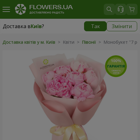
Доставка в
Київ
?
Так
Змінити
Доставка в
Київ
|
безкоштовно
Доставка квітів у м. Київ
> Квіти >
Півонії
> Монобукет "7 ро