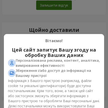
Залишити відгук
Щойно доставили
Вітаємо!
Цей сайт запитує Вашу згоду на
обробку Ваших даних
Персоналізована реклама, контент, аналітика,
вимірювання ефективності
Збереження і/або доступ до інформації на
Вашому пристрої
Інформація з Вашого пристрою (наприклад, файли
cookie та унікальні ідентифікатори) буде доступна
Букет з упаковкою "25 червоних троянд"
постачальникам. Крім того, вони, а також цей сайт
Вінниця
або застосунок зможуть зберігати інформацію з
Вашого пристрою та обробляти Ваші персональні дані.
Деякі постачальники можуть використовувати Ваші