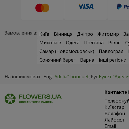
Замовлення в:
Київ
Вінниця
Дніпро
Житомир
За
Миколаїв
Одеса
Полтава
Рівне
С
Самар (Новомосковськ)
Павлоград
Сонячний берег
Варна
інші регіони
На інших мовах:
Eng:
"Adelia" bouquet
Рус:
Букет "Адели
Контактні
Телефонуй
Київстар
Водафон
Лайфсел
Email