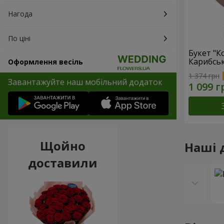
Нагода
По ціні
Букет "К
Карибсь
Оформлення весіль
1 374 грн
Завантажуйте наш мобільний додаток
Щойно
Наші 
доставили