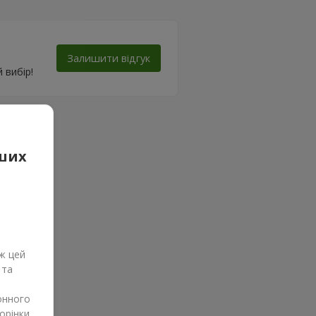
Залишити відгук
 вибір!
аших
ж цей
 та
онного
орінки.