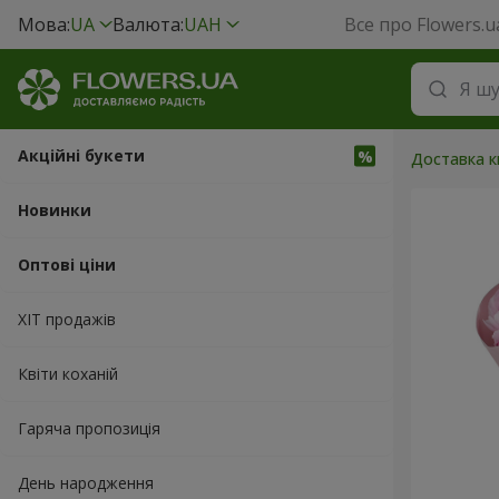
Мова:
UA
Валюта:
UAH
Все про Flowers.u
Акційні букети
Доставка кв
Новинки
Оптові ціни
ХІТ продажів
Квіти коханій
Гаряча пропозиція
День народження