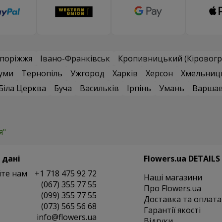
поріжжя
Івано-Франківськ
Кропивницький (Кіровогр
уми
Тернопіль
Ужгород
Харків
Херсон
Хмельниц
Біла Церква
Буча
Васильків
Ірпінь
Умань
Варша
я"
 дані
Flowers.ua DETAILS
те нам
+1 718 475 92 72
Наші магазини
(067) 355 77 55
Про Flowers.ua
(099) 355 77 55
Доставка та оплата
(073) 565 56 68
Гарантії якості
info@flowers.ua
Відгуки