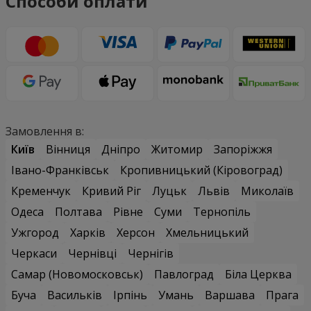
Способи оплати
Замовлення в:
Київ
Вінниця
Дніпро
Житомир
Запоріжжя
Івано-Франківськ
Кропивницький (Кіровоград)
Кременчук
Кривий Ріг
Луцьк
Львів
Миколаїв
Одеса
Полтава
Рівне
Суми
Тернопіль
Ужгород
Харків
Херсон
Хмельницький
Черкаси
Чернівці
Чернігів
Самар (Новомосковськ)
Павлоград
Біла Церква
Буча
Васильків
Ірпінь
Умань
Варшава
Прага