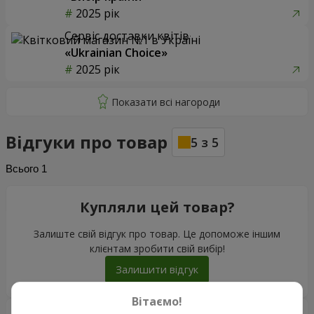
2025 рік
Сервіс доставки квітів
«Ukrainian Choice»
2025 рік
Відгуки про товар
5
з
5
Всього
1
Купляли цей товар?
Залиште свій відгук про товар. Це допоможе іншим
клієнтам зробити свій вибір!
Залишити відгук
Вітаємо!