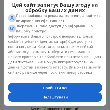
Олена
05.07.2026
Цей сайт запитує Вашу згоду на
5
обробку Ваших даних
Замовляла онлайн доставку з Києва в Кременчук цей
Персоналізована реклама, контент, аналітика,
букет "Рожева хмара" мамі на день народження. Букет
вимірювання ефективності
неймовірно гарний, квіти свіжі і стоїть букет вже більше
Збереження і/або доступ до інформації на
тижня ❤️ Моя мама в захваті, дякую вам велике
Вашому пристрої
Інформація з Вашого пристрою (наприклад, файли
cookie та унікальні ідентифікатори) буде доступна
постачальникам. Крім того, вони, а також цей сайт
Щойно доставили
або застосунок зможуть зберігати інформацію з
Вашого пристрою та обробляти Ваші персональні дані.
Деякі постачальники можуть використовувати Ваші
дані на підставі законного інтересу. Ви можете змінити
свій вибір пізніше через посилання внизу сторінки.
Прийняти всі
Налаштувати
Букет "7 рожевих троянд!"