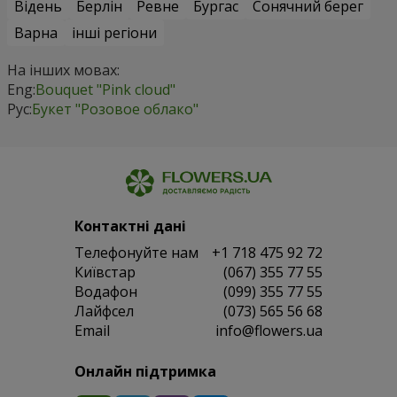
Відень
Берлін
Ревне
Бургас
Сонячний берег
Варна
інші регіони
На інших мовах:
Eng:
Bouquet "Pink cloud"
Рус:
Букет "Розовое облако"
Контактні дані
Телефонуйте нам
+1 718 475 92 72
Київстар
(067) 355 77 55
Водафон
(099) 355 77 55
Лайфсел
(073) 565 56 68
Email
info@flowers.ua
Онлайн підтримка