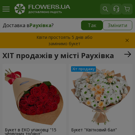
Доставка в
Раухівка
?
Так
Змінити
Доставка в
Раухівка
|
1260 грн
Квіти простоять 5 днів або
замінимо букет
ХІТ продажів у місті Раухівка
Букет в ЕКО упаковці "15
Букет "Квітковий бал"
червоних троянд"