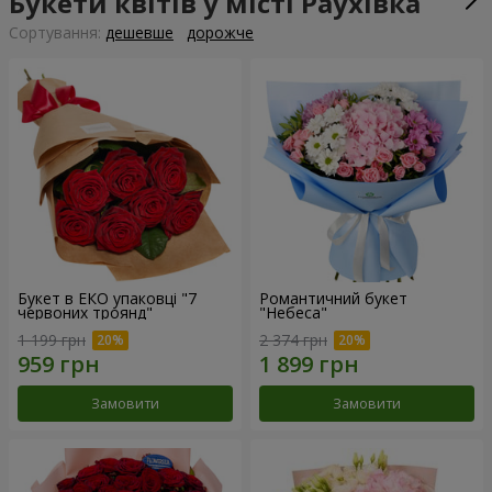
Букети квітів у місті Раухівка
Сортування:
дешевше
дорожче
Букет в ЕКО упаковці "7
Романтичний букет
червоних троянд"
"Небеса"
1 199 грн
2 374 грн
Замовити
Замовити