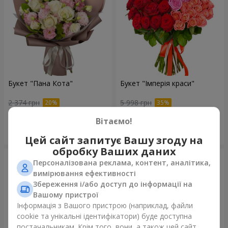
Букет "Пана Кота"
Букет "Імперія краси"
2 374 грн
5 998 грн
Вітаємо!
Замовити
Замовити
Цей сайт запитує Вашу згоду на
обробку Ваших даних
Персоналізована реклама, контент, аналітика,
вимірювання ефективності
Збереження і/або доступ до інформації на
Вашому пристрої
Інформація з Вашого пристрою (наприклад, файли
cookie та унікальні ідентифікатори) буде доступна
постачальникам. Крім того, вони, а також цей сайт