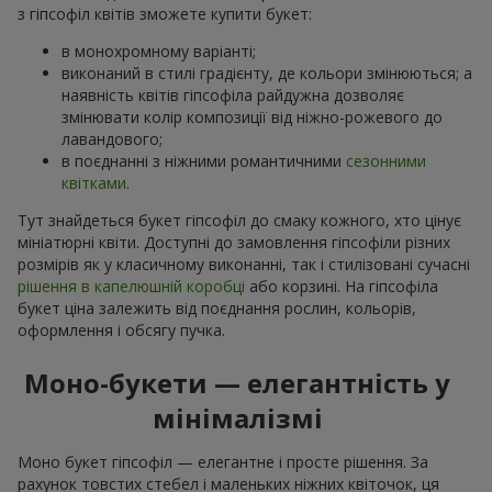
з гіпсофіл квітів зможете купити букет:
в монохромному варіанті;
виконаний в стилі градієнту, де кольори змінюються; а
наявність квітів гіпсофіла райдужна дозволяє
змінювати колір композиції від ніжно-рожевого до
лавандового;
в поєднанні з ніжними романтичними
сезонними
квітками
.
Тут знайдеться букет гіпсофіл до смаку кожного, хто цінує
мініатюрні квіти. Доступні до замовлення гіпсофіли різних
розмірів як у класичному виконанні, так і стилізовані сучасні
рішення в капелюшній коробці
або корзині. На гіпсофіла
букет ціна залежить від поєднання рослин, кольорів,
оформлення і обсягу пучка.
Моно-букети — елегантність у
мінімалізмі
Моно букет гіпсофіл — елегантне і просте рішення. За
рахунок товстих стебел і маленьких ніжних квіточок, ця