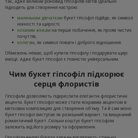
так, адже великий різновид гіпсофілів квітів ідеально
підходять для створення настрою:
маленьким дівчаткам
букет гіпсофіл підійде, як символ
ніжності та щирості;
коханим жінкам
на перше побачення, як прояв чистих
почуттів;
колегам
, як символ поваги і доброго відношення.
Обмежень немає, щоб купити гіпсофілу і подарувати щирі
емоції. Адже букет гіпсофіл є повністю універсальним.
Чим букет гіпсофіл підкорює
серця флористів
Гіпсофіли дозволяють підкреслити елегантні флористичні
акценти. Букет гіпсофіл може стати яскравим акцентом в
квіткових композиціях для створення об'єму. Та й сам моно
букет гіпсофіл виступає як розкішний варіант. та вишуканий
романтичний букет. Скільки коштує букет гіпсофіли
залежить від його розміру та оформлення.
Гіпсофіли великі букети завжди виглядають стильно,