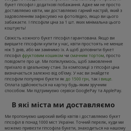
букет гіпсофіл і додаткові побажання. Адже ми не просто
доставляємо квіти, ми доставляємо гарний настрій, який з
задоволенням зафіксуємо на фото/відео, якщо ви цього
забажаєте. І гіпсофіли ціна за 1 шт. яких мінімальна цього
коштують!
Свіжість кожного букет гіпсофіл гарантована. Якщо ви
вирішите гіпсофіли купити у нас, квіти простоять не менше
ніж 5 днів, або ми замінимо їх. А щоб доповнити букет
гіпсофіл
фруктовим кошиком
чи
смачним тортом
, просто
повідомте про це. Ми попіклуємось, щоб замовлення
приїхало в ідеальному стані. За композиції з гіпсофіл ціна
визначається залежно від об’єму. У нас ви знайдете
гіпсофіли популярні букети як
до 1500 грн
, так і
вище
.
Оплата здійснюється на картку будь-яким зручним
способом. Ми підтримуємо сервіси GooglePay та ApplePay.
В які міста ми доставляємо
Ми пропонуємо широкий вибір квітів і доставляємо букет
гіпсофіл в понад 1000 міст України. Точний перелік, куди ми
можемо привезти гіпсофіла букети, знаходиться на нашому