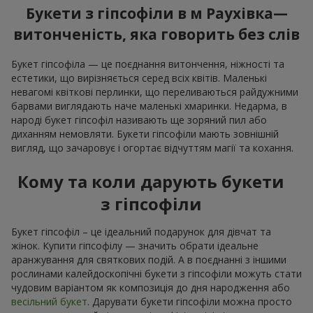
Букети з гіпсофіли в м Раухівка—
витонченість, яка говорить без слів
Букет гіпсофіла — це поєднання витончення, ніжності та
естетики, що вирізняється серед всіх квітів. Маленькі
невагомі квіткові перлинки, що переливаються райдужними
барвами виглядають наче маленькі хмаринки. Недарма, в
народі букет гіпсофіл називають ще зоряний пил або
диханням немовляти. Букети гіпсофіли мають зовнішній
вигляд, що зачаровує і огортає відчуттям магії та кохання.
Кому та коли дарують букети
з гіпсофіли
Букет гіпсофіл – це ідеальний подарунок для дівчат та
жінок. Купити гіпсофілу — значить обрати ідеальне
аранжування для святкових подій. А в поєднанні з іншими
рослинами калейдоскопічні букети з гіпсофіли можуть стати
чудовим варіантом як композиція до дня народження або
весільний букет
. Дарувати букети гіпсофіли можна просто