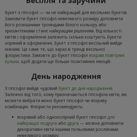
Весілля та заручини
Букет з гіпсофіл — чи не найкращий для весільних букетів.
Замовити букет гіпсофіл невеликого розміру доповнити
його розкішними трояндами білого кольору або
хризантемами стане найкращим рішенням. Від кількості
квітів і оформлення залежить скільки коштують букети
зоряний в оформленні. Букет з гіпсофіл весільний вийде
ніжним. Це саме те, що зараз в тренді весільної
флористики. Замовте до букет гіпсофіл
яскраві повітряні
кульки
, щоб додати ще більше позитивних емоцій.
День народження
З гіпсофіл вийде чудовий
букет до дня народження
.
Залежно від того, кому призначаються гіпсофіла квіти, ви
можете вибрати моно букет гіпсофіл чи яскраву
комбінацію. Флористи рекомендують:
яскравий або одноколірний букет гіпсофіл
для
найкращої подруги
або
друга
— можна доповнити
декоративні квіти іншими польовими рослинами
невеликого розміру;