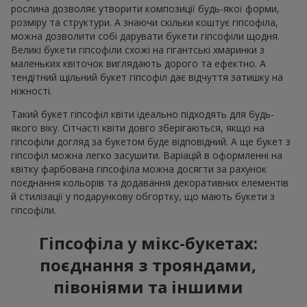
рослина дозволяє утворити композиції будь-якої форми,
розміру та структури. А знаючи скільки коштує гіпсофіла,
можна дозволити собі дарувати букети гіпсофіли щодня.
Великі букети гіпсофіли схожі на гігантські хмаринки з
маленьких квіточок виглядають дорого та ефектно. А
тендітний щільний букет гіпсофіл дає відчуття затишку на
ніжності.
Такий букет гіпсофіл квіти ідеально підходять для будь-
якого віку. Сітчасті квіти довго зберігаються, якщо на
гіпсофіли догляд за букетом буде відповідний. А ще букет з
гіпсофіл можна легко засушити. Варіацій в оформленні на
квітку фарбована гіпсофіла можна досягти за рахунок
поєднання кольорів та додавання декоративних елементів
й стилізації у подарункову обгортку, що мають букети з
гіпсофіли.
Гіпсофіла у мікс-букетах:
поєднання з трояндами,
півоніями та іншими