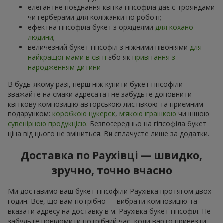
елегантне поєднання квітка гіпсофіла дає с трояндами
чи герберами для коліжанки по роботі;
ефектна гіпсофіла букет з орхідеями
для коханої
людини
;
величезний букет гіпсофіл з ніжними півоніями
для
найкращої мами в світі
або як
привітання з
народженням дитини
В будь-якому разі, перш ніж купити букет гіпсофіли
зважайте на смаки адресата і не забудьте доповнити
квіткову композицію авторською листівкою та приємним
подарунком:
коробкою цукерок
,
м’якою іграшкою
чи іншою
сувенірною продукцією
. Безпосередньо на гіпсофіла букет
ціна від цього не зміниться. Ви сплачуєте лише за додатки.
Доставка по Раухівці — швидко,
зручно, точно вчасно
Ми доставимо ваш букет гіпсофіли Раухівка протягом двох
годин. Все, що вам потрібно — вибрати композицію та
вказати адресу на доставку в м. Раухівка букет гіпсофіл. Не
забудьте повідомити потрібний час, коли варто привезти