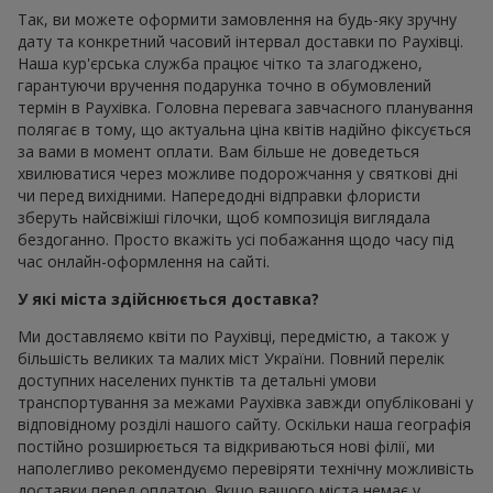
Так, ви можете оформити замовлення на будь-яку зручну
дату та конкретний часовий інтервал доставки по Раухівці.
Наша кур'єрська служба працює чітко та злагоджено,
гарантуючи вручення подарунка точно в обумовлений
термін в Раухівка. Головна перевага завчасного планування
полягає в тому, що актуальна ціна квітів надійно фіксується
за вами в момент оплати. Вам більше не доведеться
хвилюватися через можливе подорожчання у святкові дні
чи перед вихідними. Напередодні відправки флористи
зберуть найсвіжіші гілочки, щоб композиція виглядала
бездоганно. Просто вкажіть усі побажання щодо часу під
час онлайн-оформлення на сайті.
У які міста здійснюється доставка?
Ми доставляємо квіти по Раухівці, передмістю, а також у
більшість великих та малих міст України. Повний перелік
доступних населених пунктів та детальні умови
транспортування за межами Раухівка завжди опубліковані у
відповідному розділі нашого сайту. Оскільки наша географія
постійно розширюється та відкриваються нові філії, ми
наполегливо рекомендуємо перевіряти технічну можливість
доставки перед оплатою. Якщо вашого міста немає у