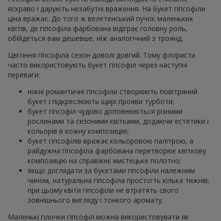
яскраво і дарують незабутні враження. На букет гіпсофіли
ціна вражає. До того ж велетенський пучок маленьких
квітів, де гіпсофіла фарбована відіграє головну роль,
обійдеться вам дешевше, ніж аналогічний з троянд.
Цвітіння гіпсофіла сезон доволі довгий. Тому флористи
часто використовують букет гіпсофіл через наступні
переваги:
ніжні романтичні гіпсофіли створюють повітряний
букет і підкреслюють щирі прояви турботи;
букет гіпсофіл чудово доповнюються різними
рослинами та сезоними квітками, додаючи естетики і
кольорів в кожну композицію;
букет гіпсофілів вражає кольоровою палітрою, а
райдужна гіпсофіла фарбована перетворює квіткову
композицію на справжнє мистецьке полотно;
якщо доглядати за букетами гіпсофіли належним
чином, натуральна гіпсофіла простоїть кілька тижнів;
при цьому квіти гіпсофіли не втратять свого
зовнішнього вигляду і тонкого аромату.
Маленькі гілочки гіпсофіл можна використовувати як