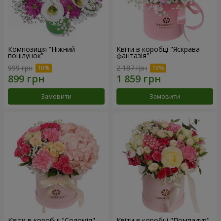
Композиція “Ніжний
Квіти в коробці "Яскрава
поцілунок”
фантазія"
999 грн
2 187 грн
Замовити
Замовити
Квіти в коробці "Соломія"
Квіти в коробці "Помпадур"