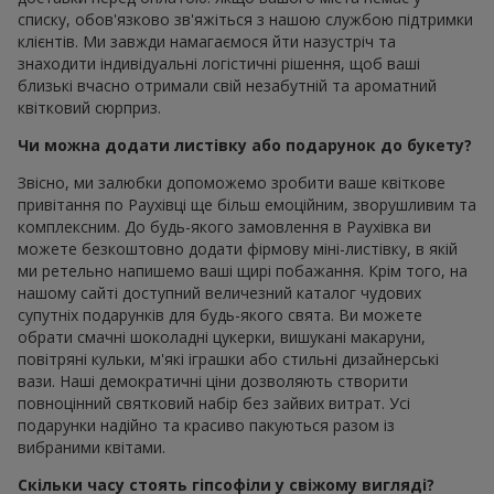
списку, обов'язково зв'яжіться з нашою службою підтримки
клієнтів. Ми завжди намагаємося йти назустріч та
знаходити індивідуальні логістичні рішення, щоб ваші
близькі вчасно отримали свій незабутній та ароматний
квітковий сюрприз.
Чи можна додати листівку або подарунок до букету?
Звісно, ми залюбки допоможемо зробити ваше квіткове
привітання по Раухівці ще більш емоційним, зворушливим та
комплексним. До будь-якого замовлення в Раухівка ви
можете безкоштовно додати фірмову міні-листівку, в якій
ми ретельно напишемо ваші щирі побажання. Крім того, на
нашому сайті доступний величезний каталог чудових
супутніх подарунків для будь-якого свята. Ви можете
обрати смачні шоколадні цукерки, вишукані макаруни,
повітряні кульки, м'які іграшки або стильні дизайнерські
вази. Наші демократичні ціни дозволяють створити
повноцінний святковий набір без зайвих витрат. Усі
подарунки надійно та красиво пакуються разом із
вибраними квітами.
Скільки часу стоять гіпсофіли у свіжому вигляді?