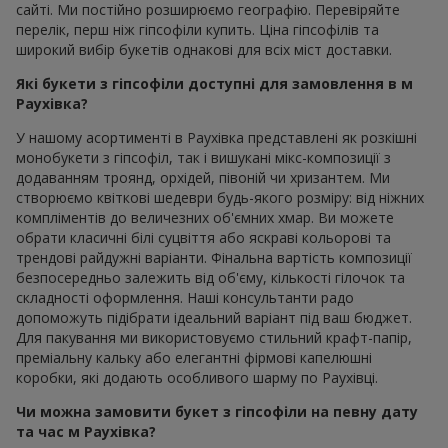
сайті. Ми постійно розширюємо географію. Перевіряйте
перелік, перш ніж гіпсофіли купить. Ціна гіпсофілів та
широкий вибір букетів однакові для всіх міст доставки.
Які букети з гіпсофіли доступні для замовлення в м
Раухівка?
У нашому асортименті в Раухівка представлені як розкішні
монобукети з гіпсофіл, так і вишукані мікс-композиції з
додаванням троянд, орхідей, півоній чи хризантем. Ми
створюємо квіткові шедеври будь-якого розміру: від ніжних
компліментів до величезних об'ємних хмар. Ви можете
обрати класичні білі суцвіття або яскраві кольорові та
трендові райдужні варіанти. Фінальна вартість композиції
безпосередньо залежить від об'єму, кількості гілочок та
складності оформлення. Наші консультанти радо
допоможуть підібрати ідеальний варіант під ваш бюджет.
Для пакування ми використовуємо стильний крафт-папір,
преміальну кальку або елегантні фірмові капелюшні
коробки, які додають особливого шарму по Раухівці.
Чи можна замовити букет з гіпсофіли на певну дату
та час м Раухівка?