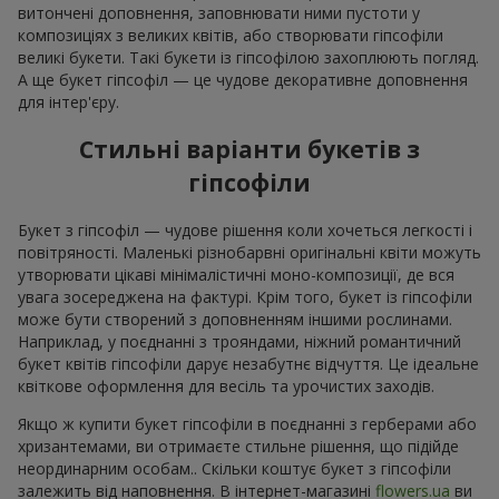
витончені доповнення, заповнювати ними пустоти у
композиціях з великих квітів, або створювати гіпсофіли
великі букети. Такі букети із гіпсофілою захоплюють погляд.
А ще букет гіпсофіл — це чудове декоративне доповнення
для інтер'єру.
Стильні варіанти букетів з
гіпсофіли
Букет з гіпсофіл — чудове рішення коли хочеться легкості і
повітряності. Маленькі різнобарвні оригінальні квіти можуть
утворювати цікаві мінімалістичні моно-композиції, де вся
увага зосереджена на фактурі. Крім того, букет із гіпсофіли
може бути створений з доповненням іншими рослинами.
Наприклад, у поєднанні з трояндами, ніжний романтичний
букет квітів гіпсофіли дарує незабутнє відчуття. Це ідеальне
квіткове оформлення для весіль та урочистих заходів.
Якщо ж купити букет гіпсофіли в поєднанні з герберами або
хризантемами, ви отримаєте стильне рішення, що підійде
неординарним особам.. Скільки коштує букет з гіпсофіли
залежить від наповнення. В інтернет-магазині
flowers.ua
ви