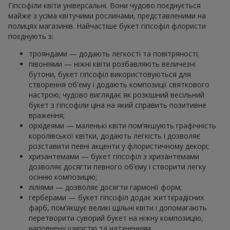
Гіпсофіли квіти універсальні. Вони чудово поєднується
майже з усіма квітучими рослинами, представленими на
полицях магазинів. Найчастіше букет гіпсофіл флористи
поєднують з:
трояндами — додають легкості та повітряності;
півоніями — ніжні квіти розбавляють величезні
бутони, букет гіпсофіл використовуються для
створення об'єму і додають композиції святкового
настрою; чудово виглядає як розкішний весільний
букет з гіпсофіли ціна на який справить позитивне
враження;
орхідеями — маленькі квіти пом’якшують графічність
королівської квітки, додають легкість і дозволяє
розставити певні акценти у флористичному декорі;
хризантемами — букет гіпсофіл з хризантемами
дозволяє досягти певного об’єму і створити легку
осінню композицію;
ліліями — дозволяє досягти гармонії форм;
герберами — букет гіпсофіл додає життєрадісних
фарб, пом’якшує великі щільні квіти і допомагають
перетворити суворий букет на ніжну композицію,
наповнену щирістю та натхненням.