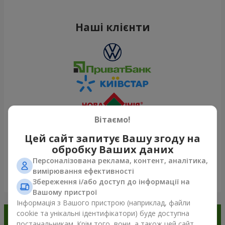
Наші клієнти
Вітаємо!
Цей сайт запитує Вашу згоду на
обробку Ваших даних
Персоналізована реклама, контент, аналітика,
вимірювання ефективності
Переглянути все
Збереження і/або доступ до інформації на
Вашому пристрої
Інформація з Вашого пристрою (наприклад, файли
cookie та унікальні ідентифікатори) буде доступна
Замовляйте в додатку
постачальникам. Крім того, вони, а також цей сайт