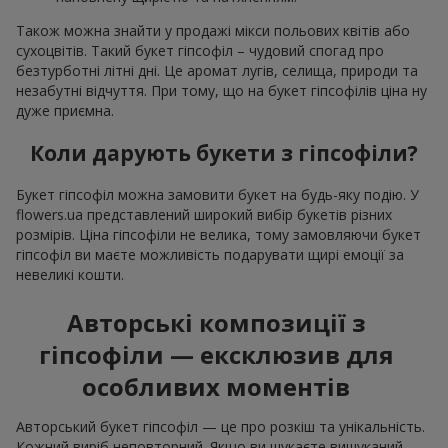
Також можна знайти у продажі мікси польових квітів або
сухоцвітів. Такий букет гіпсофіл – чудовий спогад про
безтурботні літні дні. Це аромат лугів, селища, природи та
незабутні відчуття. При тому, що на букет гіпсофілів ціна ну
дуже приємна.
Коли дарують букети з гіпсофіли?
Букет гіпсофіл можна замовити букет на будь-яку подію. У
flowers.ua представлений широкий вибір букетів різних
розмірів. Ціна гіпсофіли не велика, тому замовляючи букет
гіпсофіл ви маєте можливість подарувати щирі емоції за
невеликі кошти.
Авторські композиції з
гіпсофіли — ексклюзив для
особливих моментів
Авторський букет гіпсофіл — це про розкіш та унікальність.
Кожний виріб неповторний. Якщо ви шукаєте вишуканий