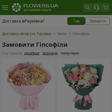
Доставка в
Раухівка
?
Так
Змінити
Доставка в
Раухівка
|
1260 грн
Доставка квітів у м. Раухівка
> Квіти > Гіпсофіла
Замовити Гіпсофіли
Сортування:
дешевше
дорожче
популярні