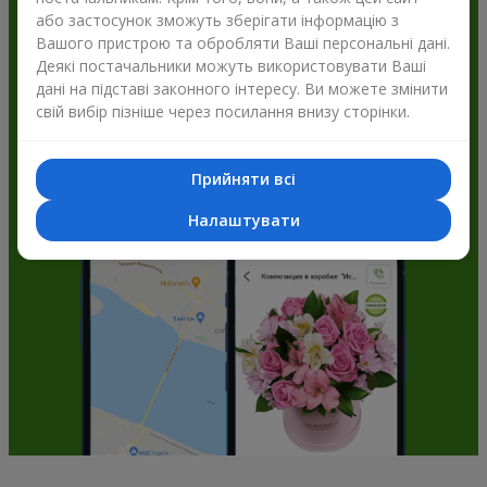
або застосунок зможуть зберігати інформацію з
Flowers.ua і отримуйте бонуси
Вашого пристрою та обробляти Ваші персональні дані.
Деякі постачальники можуть використовувати Ваші
дані на підставі законного інтересу. Ви можете змінити
свій вибір пізніше через посилання внизу сторінки.
Прийняти всі
Налаштувати