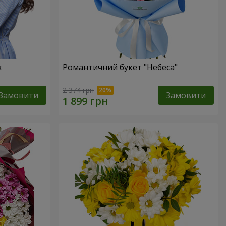
х
Романтичний букет "Небеса"
2 374 грн
Замовити
Замовити