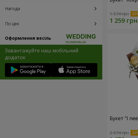
Нагода
1 574 грн
По ціні
Оформлення весіль
Завантажуйте наш мобільний
додаток
Букет "I ne
2 074 грн