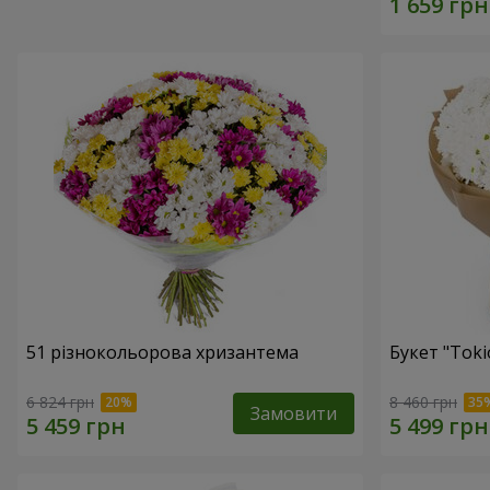
51 різнокольорова хризантема
Букет "Toki
6 824 грн
8 460 грн
Замовити