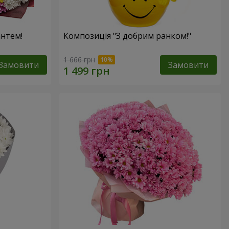
антем!
Композиція "З добрим ранком!"
1 666 грн
Замовити
Замовити