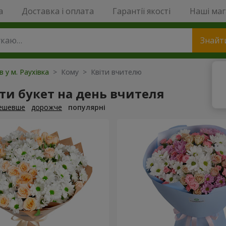
a
Доставка і оплата
Гарантії якості
Наші ма
Знайт
в у м. Раухівка
> Кому > Квіти вчителю
и букет на день вчителя
ешевше
дорожче
популярні