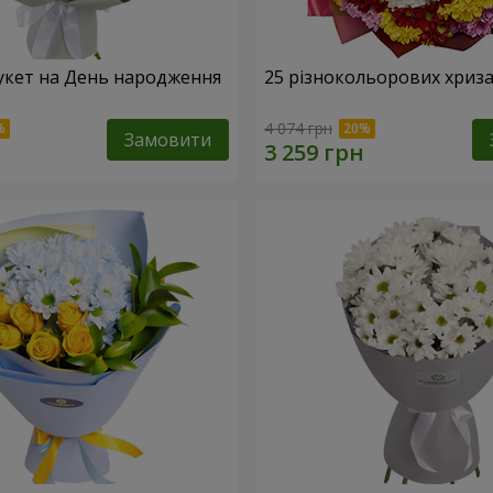
укет на День народження
25 різнокольорових хриз
4 074 грн
Замовити