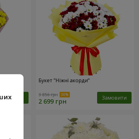
ик"
Букет "Ніжні акорди"
3 856 грн
аших
Замовити
Замовити