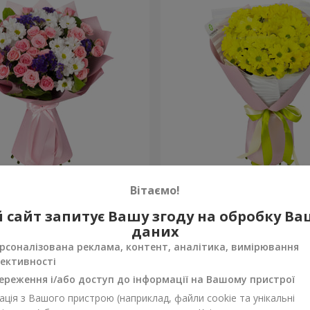
рекрасна!"
Букет "Сонячний промінч
Вітаємо!
1 175 грн
 сайт запитує Вашу згоду на обробку В
Замовити
даних
рсоналізована реклама, контент, аналітика, вимірювання
ективності
ереження і/або доступ до інформації на Вашому пристрої
ція з Вашого пристрою (наприклад, файли cookie та унікальні