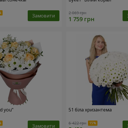
2 069 грн
Замовити
ed you"
51 біла хризантема
6 422 грн
Замовити