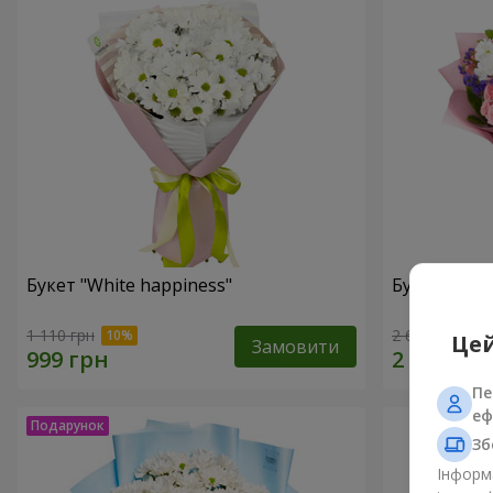
Букет "White happiness"
Букет "Ти п
1 110 грн
2 666 грн
Цей
Замовити
Пе
еф
Зб
Інформа