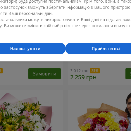
ікатори) буде доступна постачальникам. Крім того, вони, а тако
бо застосунок зможуть зберігати інформацію з Вашого пристрою
ти Ваші персональні дані.
постачальники можуть використовувати Ваші дані на підставі зак
у. Ви можете змінити свій вибір пізніше через посилання внизу ст
Налаштувати
Прийняти всі
ечко моє"
Букет "Безе" з 15 білих хр
3 012 грн
Замовити