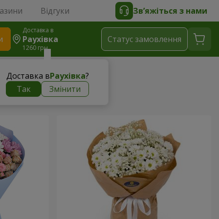
газини
Відгуки
Зв’яжіться з нами
Доставка в
и
Раухівка
Статус замовлення
1260 грн
Доставка в
Раухівка
?
Так
Змінити