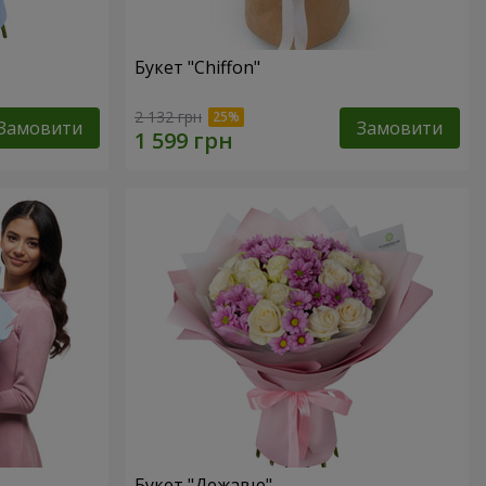
Букет "Chiffon"
2 132 грн
Замовити
Замовити
Букет "Дежавю"