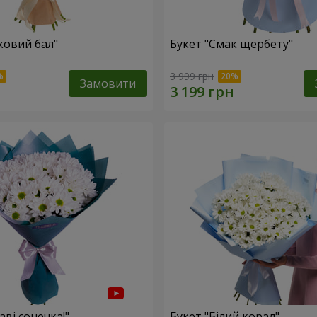
ковий бал"
Букет "Смак щербету"
3 999 грн
Замовити
аві сонечка!"
Букет "Білий корал"