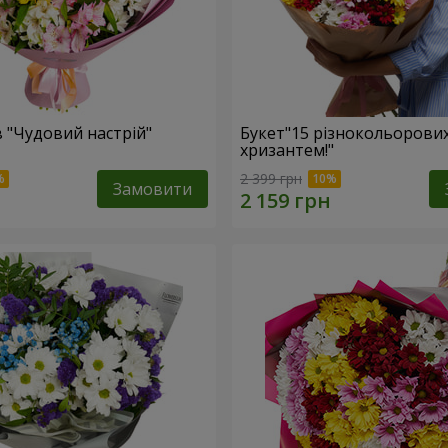
в "Чудовий настрій"
Букет"15 різнокольорови
хризантем!"
2 399 грн
Замовити