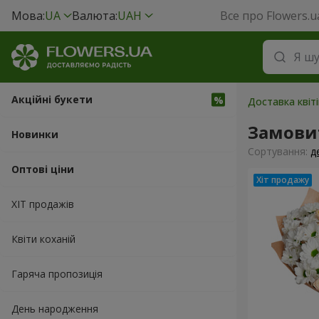
Мова:
UA
Валюта:
UAH
Все про Flowers.u
Акційні букети
Доставка квіті
Замовит
Новинки
Сортування:
д
Оптові ціни
ХІТ продажів
Квіти коханій
Гаряча пропозиція
День народження