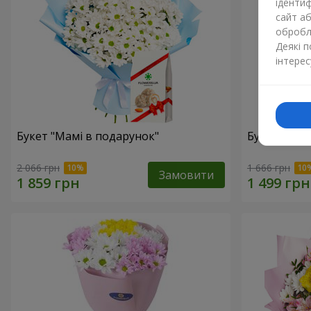
ідентиф
сайт а
обробля
Деякі 
інтерес
Букет "Мамі в подарунок"
Букет "Сон
2 066 грн
1 666 грн
Замовити