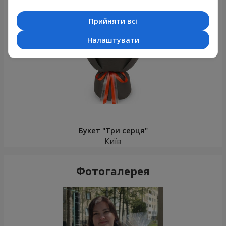
Щойно доставили
Прийняти всі
Налаштувати
Букет "Три серця"
Київ
Фотогалерея