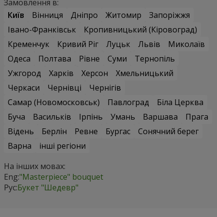
Замовлення в:
Київ
Вінниця
Дніпро
Житомир
Запоріжжя
Івано-Франківськ
Кропивницький (Кіровоград)
Кременчук
Кривий Ріг
Луцьк
Львів
Миколаїв
Одеса
Полтава
Рівне
Суми
Тернопіль
Ужгород
Харків
Херсон
Хмельницький
Черкаси
Чернівці
Чернігів
Самар (Новомосковськ)
Павлоград
Біла Церква
Буча
Васильків
Ірпінь
Умань
Варшава
Прага
Відень
Берлін
Ревне
Бургас
Сонячний берег
Варна
інші регіони
На інших мовах:
Eng:
"Masterpiece" bouquet
Рус:
Букет "Шедевр"