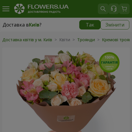
Доставка в
Київ
?
Так
Змінити
Доставка в
Київ
|
безкоштовно
Доставка квітів у м. Київ
> Квіти >
Троянди
>
Кремові троя