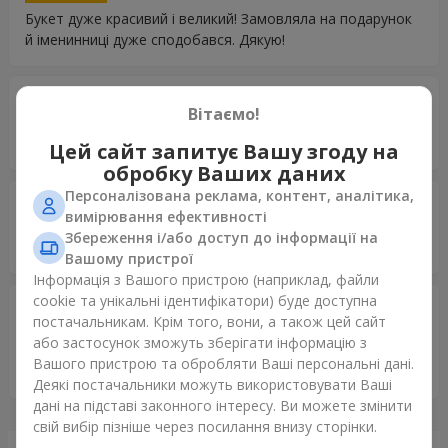
Букет дуже красивий і великий! Замовляла на подарунок
й іменинниці дуже сподобався. Дякую!
Павел
04.12.2025
Вітаємо!
5
Спасибо большое за сервис , все супер !
Цей сайт запитує Вашу згоду на
обробку Ваших даних
Персоналізована реклама, контент, аналітика,
Інна
21.11.2025
вимірювання ефективності
5
Збереження і/або доступ до інформації на
Дякую за вашу роботу! Сервіс, якість, все на висоті
Вашому пристрої
Інформація з Вашого пристрою (наприклад, файли
cookie та унікальні ідентифікатори) буде доступна
Марина
04.11.2025
постачальникам. Крім того, вони, а також цей сайт
5
або застосунок зможуть зберігати інформацію з
Квіти гарні , замовлення доставлкно вчасно , сервіс
Вашого пристрою та обробляти Ваші персональні дані.
чудовий
Деякі постачальники можуть використовувати Ваші
дані на підставі законного інтересу. Ви можете змінити
свій вибір пізніше через посилання внизу сторінки.