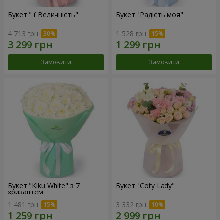
Букет "Її Величність"
Букет "Радість моя"
4 713 грн
1 528 грн
Замовити
Замовити
Букет "Kiku White" з 7
Букет "Coty Lady"
хризантем
1 481 грн
3 332 грн