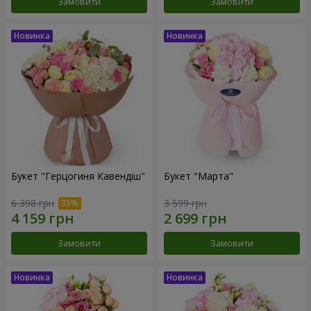
Замовити
Замовити
Букет "Герцогиня Кавендіш"
Букет "Марта"
6 398 грн
3 599 грн
Замовити
Замовити