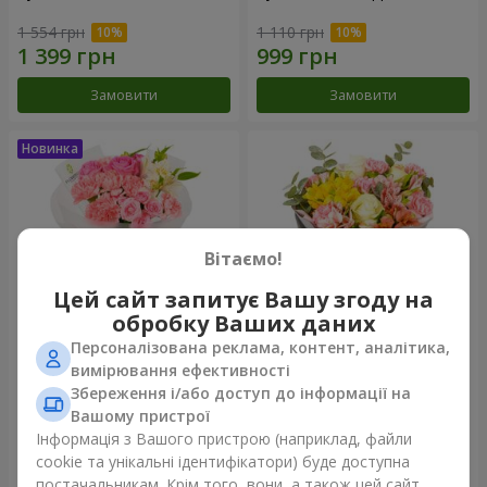
1 554 грн
1 110 грн
Замовити
Замовити
Вітаємо!
Цей сайт запитує Вашу згоду на
обробку Ваших даних
Персоналізована реклама, контент, аналітика,
Букет "Рожевий зефір"
Букет "Дзінтарс"
вимірювання ефективності
Збереження і/або доступ до інформації на
1 528 грн
2 116 грн
Вашому пристрої
Інформація з Вашого пристрою (наприклад, файли
cookie та унікальні ідентифікатори) буде доступна
Замовити
Замовити
постачальникам. Крім того, вони, а також цей сайт