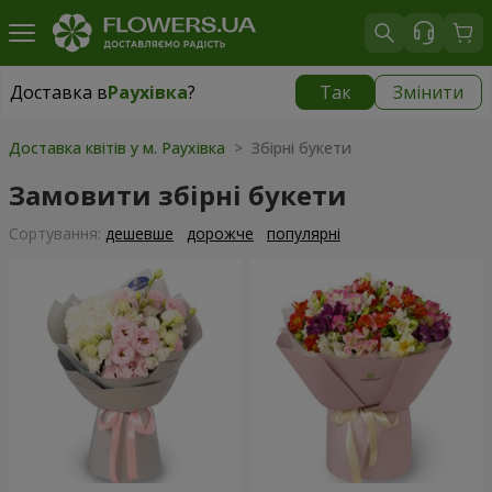
Доставка в
Раухівка
?
Так
Змінити
Доставка в
Раухівка
|
1260 грн
Доставка квітів у м. Раухівка
> Збірні букети
Замовити збірні букети
Сортування:
дешевше
дорожче
популярні