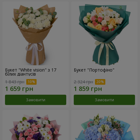
Букет "White vision" з 17
Букет "Портофіно"
білих діантусів
1 843 грн
2 324 грн
Замовити
Замовити