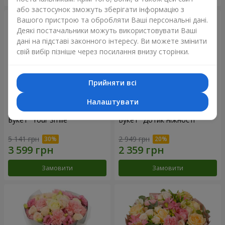
або застосунок зможуть зберігати інформацію з
Вашого пристрою та обробляти Ваші персональні дані.
Деякі постачальники можуть використовувати Ваші
дані на підставі законного інтересу. Ви можете змінити
свій вибір пізніше через посилання внизу сторінки.
Прийняти всі
Налаштувати
Букет "Your Smile"
Букет "Дотик ніжності"
5 141 грн
2 949 грн
Замовити
Замовити