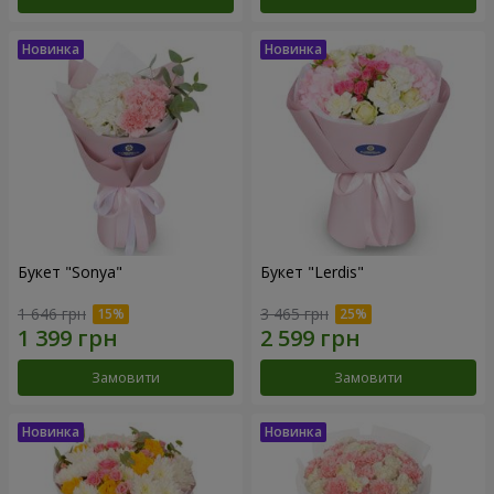
Букет "Sonya"
Букет "Lerdis"
1 646 грн
3 465 грн
Замовити
Замовити