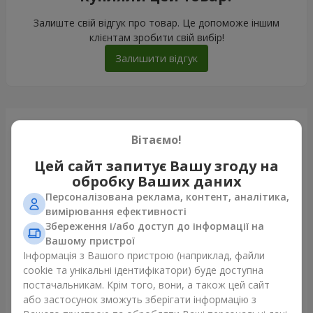
Залиште свій відгук про товар. Це допоможе іншим
клієнтам зробити свій вибір!
Залишити відгук
Щойно доставили
Вітаємо!
Цей сайт запитує Вашу згоду на
обробку Ваших даних
Персоналізована реклама, контент, аналітика,
вимірювання ефективності
Збереження і/або доступ до інформації на
Вашому пристрої
Інформація з Вашого пристрою (наприклад, файли
cookie та унікальні ідентифікатори) буде доступна
постачальникам. Крім того, вони, а також цей сайт
або застосунок зможуть зберігати інформацію з
Букет "Лісова німфа"