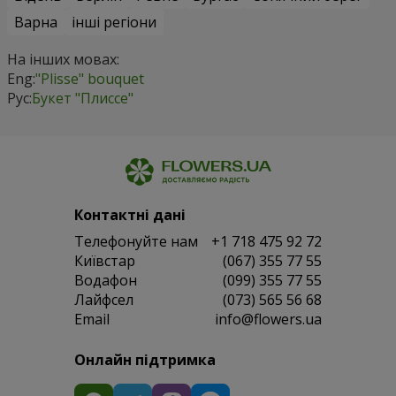
Варна
інші регіони
На інших мовах:
Eng:
"Plisse" bouquet
Рус:
Букет "Плиссе"
Контактні дані
Телефонуйте нам
+1 718 475 92 72
Київстар
(067) 355 77 55
Водафон
(099) 355 77 55
Лайфсел
(073) 565 56 68
Email
info@flowers.ua
Онлайн підтримка