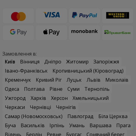
Замовлення в:
Київ
Вінниця
Дніпро
Житомир
Запоріжжя
Івано-Франківськ
Кропивницький (Кіровоград)
Кременчук
Кривий Ріг
Луцьк
Львів
Миколаїв
Одеса
Полтава
Рівне
Суми
Тернопіль
Ужгород
Харків
Херсон
Хмельницький
Черкаси
Чернівці
Чернігів
Самар (Новомосковськ)
Павлоград
Біла Церква
Буча
Васильків
Ірпінь
Умань
Варшава
Прага
Відень
Берлін
Ревне
Бургас
Сонячний берег