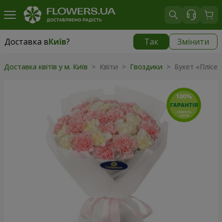
Доставка в
Київ
?
Так
Змінити
Доставка в
Київ
|
безкоштовно
Доставка квітів у м. Київ
> Квіти >
Гвоздики
> Букет «Плісе»