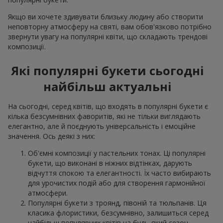
Якщо ви хочете здивувати близьку людину або створити
неповторну атмосферу на святі, вам обов'язково потрібно
звернути увагу на популярні квіти, що складають трендові
композиції.
Які популярні букети сьогодні
найбільш актуальні
На сьогодні, серед квітів, що входять в популярні букети є
кілька безсумнівних фаворитів, які не тільки виглядають
елегантно, але й поєднують універсальність і емоційне
значення. Ось деякі з них:
Об'ємні композиції у пастельних тонах. Ці популярні
букети, що виконані в ніжних відтінках, дарують
відчуття спокою та елегантності. Їх часто вибирають
для урочистих подій або для створення гармонійної
атмосфери.
Популярні букети з троянд, півоній та тюльпанів. Ця
класика флористики, безсумнівно, залишиться серед
найбільш популярних квітів на будь-який сезон.