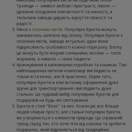
Троянди — символ любові і пристрасті, півонії —
ідеальне поєднання елегантності та ніжності, а
тюльпани завжди дарують відчуття свіжості та
радості.
Мікси з
сезонних квітів
. Популярні букети можуть
змінюватись залежно від сезону. Популярні букети з
сезонних квітів, завжди актуальні, адже вони
підкреслюють особливості кожної пори року. Влітку
це можуть бути яскраві соняшники, восени — теплі
жоржини, а навесні — ніжні гіацинти.
Аранжування в капелюшних коробках та кошиках. Такі
найпоширеніші квіткові композиції виглядають не
тільки естетично, але й практично. Окрім того,
популярні букети в елегантному оформленні дуже
зручні для транспортування і виглядають дуже
стильно. Це чудовий вибір популярних букетів для
подарунків на будь-які святкування.
Букети в стилі "бохо" та еко. Кожен рік все більше
людей обирає прості, але стильні популярні букети,
які утворюються з елементів природи. Це справжній
тренд серед тих, хто хоче піти від класики та зробити
подарунок, який відрізняється від традиційних