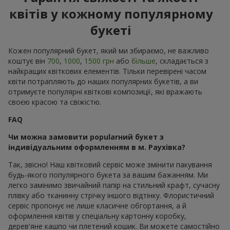
квітів у кожному популярному
букеті
Кожен популярний букет, який ми збираємо, не важливо
коштує він
700
,
1000
,
1500 грн
або
більше
, складається з
найкращих квіткових елементів. Тільки перевірені часом
квіти потрапляють до наших популярних букетів, а ви
отримуєте популярні квіткові композиції, які вражають
своєю красою та свіжістю.
FAQ
Чи можна замовити popularний букет з
індивідуальним оформленням в м. Раухівка?
Так, звісно! Наш квітковий сервіс може змінити пакування
будь-якого популярного букета за вашим бажанням. Ми
легко замінимо звичайний папір на стильний крафт, сучасну
плівку або тканинну стрічку іншого відтінку. Флористичний
сервіс пропонує не лише класичне обгортання, а й
оформлення квітів у спеціальну картонну коробку,
дерев'яне кашпо чи плетений кошик. Ви можете самостійно