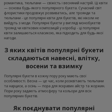
романтика, тюльпани — свіжість і весняний настрій. Ці квіти
— основа будь-якого популярного букета. Сучасний світ
флористики продовжує розвиватись, але троянди та
тюльпани - це популярні квіти для букетів, які ніколи не
вийдуть з моди. Популярні букети у вигляді монобукетів
троянд чи квіткових композицій у коробці - ці популярні
квіти залишаються класикою, яка підходить для будь-якої
нагоди.
З яких квітів популярні букети
складаються навесні, влітку,
восени та взимку
Популярні букети в кожну пору року мають свої
особливості. Весна — це час, коли розквітають тюльпани
та нарциси, а осінь — пора для яскравих айстр та жоржин.
Пори року задають атмосферу та кольори для всіх
популярних букетів.
Як поєднувати популярні