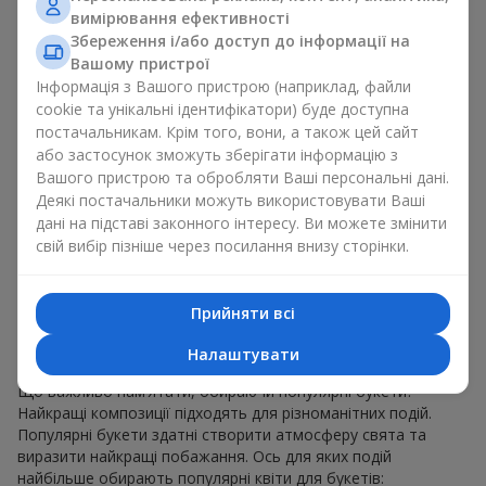
для будь-якого віку і статі, а їх склад можна
вимірювання ефективності
адаптувати під будь-який захід.
Збереження і/або доступ до інформації на
Масові квіткові уподобання. Півонії, тюльпани,
Вашому пристрої
ромашки — популярні букети, що залишаються
Інформація з Вашого пристрою (наприклад, файли
привабливими для покупців. Вони не тільки мають
cookie та унікальні ідентифікатори) буде доступна
чудовий вигляд. Такі популярні букети відображають
постачальникам. Крім того, вони, а також цей сайт
атмосферу свіжості та природної краси.
або застосунок зможуть зберігати інформацію з
Популярні квіти для букетів часто змінюються залежно від
Вашого пристрою та обробляти Ваші персональні дані.
пори року, але ці класичні популярні букети завжди
Деякі постачальники можуть використовувати Ваші
залишаються в списку тих що мають найбільший попит.
дані на підставі законного інтересу. Ви можете змінити
Якщо ви хочете бути впевненими у своєму виборі,
свій вибір пізніше через посилання внизу сторінки.
звертайтесь до цих перевірених часом популярних квітів.
Для яких подій в м. Раухівка
Прийняти всі
обирають популярні букети
Налаштувати
Що важливо пам’ятати, обираючи популярні букети?
Найкращі композиції підходять для різноманітних подій.
Популярні букети здатні створити атмосферу свята та
виразити найкращі побажання. Ось для яких подій
найбільше обирають популярні квіти для букетів: