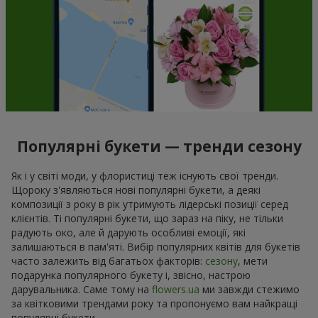
Популярні букети — тренди сезону
Як і у світі моди, у флористиці теж існують свої тренди.
Щороку з'являються нові популярні букети, а деякі
композиції з року в рік утримують лідерські позиції серед
клієнтів. Ті популярні букети, що зараз на піку, не тільки
радують око, але й дарують особливі емоції, які
залишаються в пам'яті. Вибір популярних квітів для букетів
часто залежить від багатьох факторів:
сезону
, мети
подарунка популярного букету і, звісно, настрою
дарувальника. Саме тому на
flowers.ua
ми завжди стежимо
за квітковими трендами року та пропонуємо вам найкращі
популярні букети.