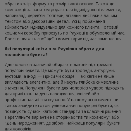
обрати колір, форму та розмір такої основи. Також до
композиції за запитом додаються індивідуальні елементи,
наприклад, дерев’яні топпери, вітальні листівки з вашим
текстом або декоративні деталі. Усі ці побажання
збираються індивідуально для кожного клієнта. Готовий
кошик чи коробку привезуть по Раухівці в обумовлений час.
Просто вкажіть свої ідеї в коментарях під час замовлення.
Які популярні квіти в м. Раухівка обрати для
чоловічого букета?
Для чоловіків зазвичай обирають лаконічні, стримані
популярні букети. Це можуть бути троянди, антуріуми,
еустоми, а іноді — і іриси чи орхідеї. Такі квіти не лише
виглядають елегантно, але й несуть глибоке символічне
значення. Популярні букети для чоловіків чудово підходять
для привітань на день народження, ювілей або
профессиональні святкування. У нашому асортименті ви
також знайдете готові універсальні популярні букети, які
поєднують сучасні квіткові стандарти та класичні рішення.
Перегляньте варіанти на сторінках "Квіти коханому" або
"День народження", де зібрані найкращі популярні букети
для чоловіків.