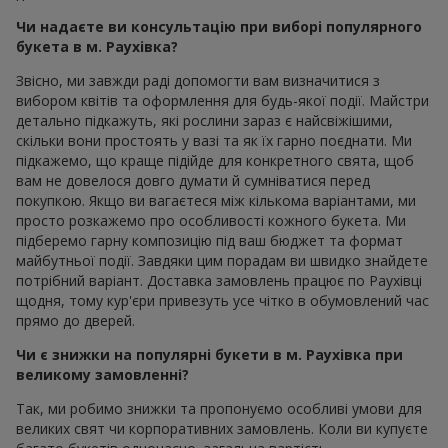
Чи надаєте ви консультацію при виборі популярного
букета в м. Раухівка?
Звісно, ми завжди раді допомогти вам визначитися з
вибором квітів та оформлення для будь-якої події. Майстри
детально підкажуть, які рослини зараз є найсвіжішими,
скільки вони простоять у вазі та як їх гарно поєднати. Ми
підкажемо, що краще підійде для конкретного свята, щоб
вам не довелося довго думати й сумніватися перед
покупкою. Якщо ви вагаєтеся між кількома варіантами, ми
просто розкажемо про особливості кожного букета. Ми
підберемо гарну композицію під ваш бюджет та формат
майбутньої події. Завдяки цим порадам ви швидко знайдете
потрібний варіант. Доставка замовлень працює по Раухівці
щодня, тому кур'єри привезуть усе чітко в обумовлений час
прямо до дверей.
Чи є знижки на популярні букети в м. Раухівка при
великому замовленні?
Так, ми робимо знижки та пропонуємо особливі умови для
великих свят чи корпоративних замовлень. Коли ви купуєте