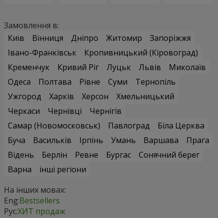
Замовлення в:
Київ
Вінниця
Дніпро
Житомир
Запоріжжя
Івано-Франківськ
Кропивницький (Кіровоград)
Кременчук
Кривий Ріг
Луцьк
Львів
Миколаїв
Одеса
Полтава
Рівне
Суми
Тернопіль
Ужгород
Харків
Херсон
Хмельницький
Черкаси
Чернівці
Чернігів
Самар (Новомосковськ)
Павлоград
Біла Церква
Буча
Васильків
Ірпінь
Умань
Варшава
Прага
Відень
Берлін
Ревне
Бургас
Сонячний берег
Варна
інші регіони
На інших мовах:
Eng:
Bestsellers
Рус:
ХИТ продаж