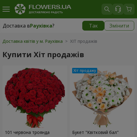
Доставка в
Раухівка
?
Так
Змінити
Доставка в
Раухівка
|
1260 грн
Доставка квітів у м. Раухівка
> ХІТ продажів
Купити Хіт продажів
101 червона троянда
Букет "Квітковий бал"