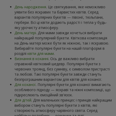
День народження
. Це святкування, яке неможливо
уявити без яскравих та барвистих квітів. Серед
варіантів популярних букетів — півонії, тюльпани,
гербери. Всі ці квіти додають радості і тепла у будь-
яку урочисту атмосферу.
День матері
. Для мами завжди хочеться вибрати
найкращий популярний букети. Квіткова композиція
на День матері може бути як ніжною, так і яскравою.
Вибирайте популярні букети на нашій платформі в
розділі
квіти для мами
.
Визнання в коханні
. Ось де важливо вибрати
справжній квітковий шедевр. Популярні букети з
червоних троянд, без сумніву, є символом пристрасті
та любові. Такі популярні букети завжди стануть
безпрограшним варіантом для квітів для коханої.
Для коханої
. Популярні букети для коханої вимагають
особливого підходу — яскраві та ніжні композиції, що
підкреслюють емоційний зв'язок.
Для дітей
. Для маленьких принцес і принців найкращим
вибором стануть популярні букети з квітів, які
створюють атмосферу чарівного свята. Серед
найбільш потрібних — ромашки та лілії.