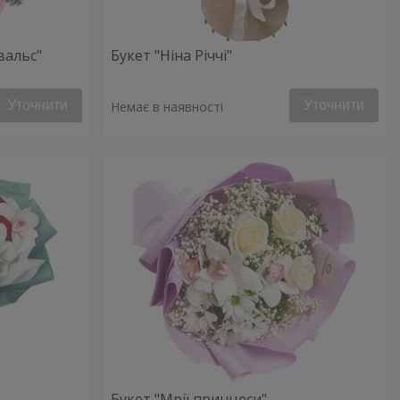
вальс"
Букет "Ніна Річчі"
Уточнити
Уточнити
Немає в наявності
Букет "Мрії принцеси"