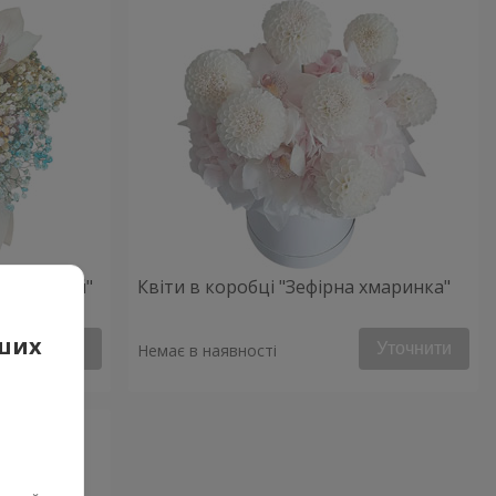
ий настрій"
Квіти в коробці "Зефірна хмаринка"
аших
Уточнити
Уточнити
Немає в наявності