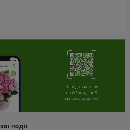
Наведіть камеру
на QR-код, щоб
скачати додаток
ої події