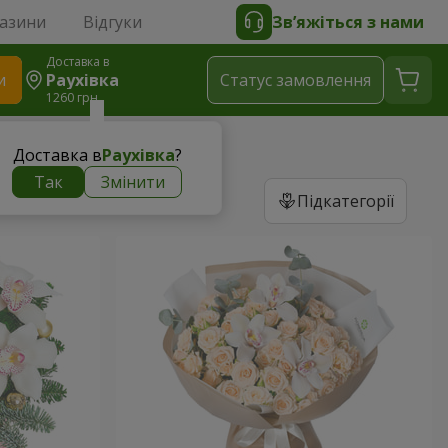
газини
Відгуки
Зв’яжіться з нами
Доставка в
и
Раухівка
Статус замовлення
1260 грн
Доставка в
Раухівка
?
Так
Змінити
Підкатегорії