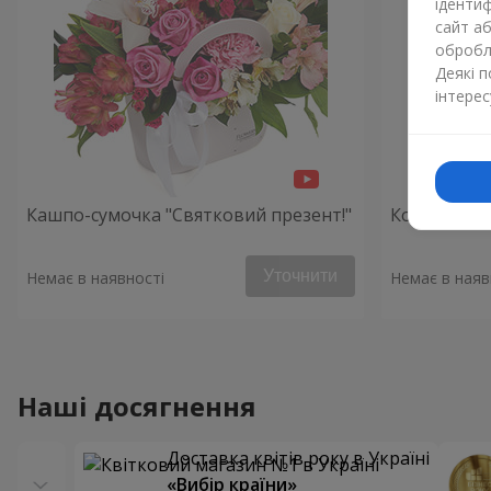
ідентиф
сайт а
обробля
Деякі 
інтерес
Кашпо-сумочка "Святковий презент!"
Композиція
Уточнити
Немає в наявності
Немає в наяв
Наші досягнення
Доставка квітів року в Україні
«Вибір країни»