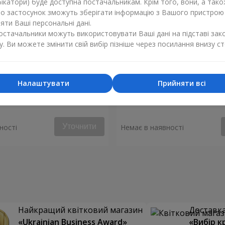
ікатори) буде доступна постачальникам. Крім того, вони, а тако
бо застосунок зможуть зберігати інформацію з Вашого пристрою
ти Ваші персональні дані.
постачальники можуть використовувати Ваші дані на підставі зак
у. Ви можете змінити свій вибір пізніше через посилання внизу ст
Налаштувати
Прийняти всі
 "Монако"
Композиція "Стукіт серця"
Уточнити
ності
Немає в наявності
Найкращий квітковий магазин
Доставка 
«Ukrainian Business Award»
«Вибір к