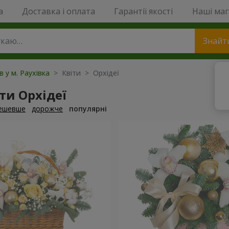
a
Доставка і оплата
Гарантії якості
Наші ма
Знайт
в у м. Раухівка
> Квіти > Орхідеї
ти Орхідеї
ешевше
дорожче
популярні