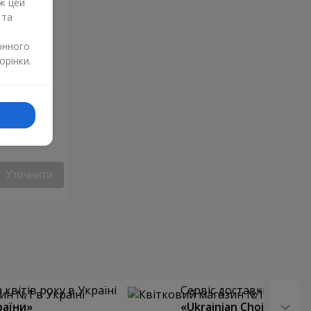
ж цей
 та
онного
орінки.
Уточнити
квітів року в Україні
Сервіс доставки квітів
раїни»
«Ukrainian Choice»