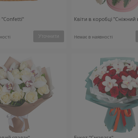
"Confetti"
Квіти в коробці "Сніжний 
Уточнити
ності
Немає в наявності
овий спалах"
Букет "Смарагд"