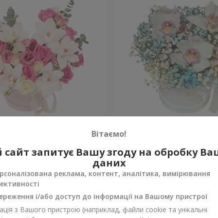
"Квітка Цісик"
Квіти в коробці "Райдужн
Вітаємо!
 сайт запитує Вашу згоду на обробку В
Уточнити
ності
Немає в наявності
даних
рсоналізована реклама, контент, аналітика, вимірювання
ективності
ереження і/або доступ до інформації на Вашому пристрої
ція з Вашого пристрою (наприклад, файли cookie та унікальні