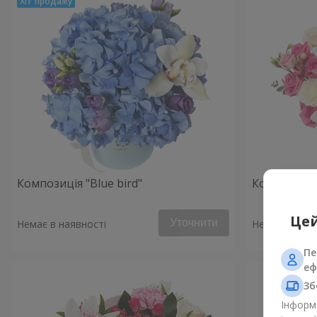
Композиція "Blue bird"
Композиція 
Цей
Уточнити
Немає в наявності
Немає в наяв
Пе
еф
Зб
Інформа