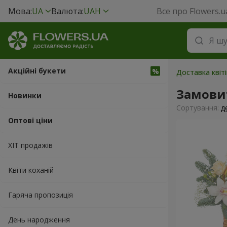
Мова:
UA
Валюта:
UAH
Все про Flowers.u
Акційні букети
Доставка квіті
Замови
Новинки
Сортування:
д
Оптові ціни
ХІТ продажів
Квіти коханій
Гаряча пропозиція
День народження