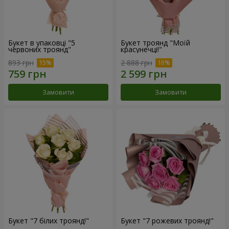
Букет в упаковці "5
Букет троянд "Моїй
червоних троянд"
красунечці!"
893 грн
2 888 грн
Замовити
Замовити
Букет "7 білих троянд!"
Букет "7 рожевих троянд!"