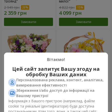
троянд"
милої"
2 949 грн
4 822 грн
Замовити
Замовити
Вітаємо!
Цей сайт запитує Вашу згоду на
обробку Ваших даних
Персоналізована реклама, контент, аналітика,
15 різнокольорових еустом
Кошик "Сонечко"
вимірювання ефективності
Збереження і/або доступ до інформації на
3 732 грн
1 777 грн
Вашому пристрої
Інформація з Вашого пристрою (наприклад, файли
cookie та унікальні ідентифікатори) буде доступна
Замовити
Замовити
постачальникам. Крім того, вони, а також цей сайт