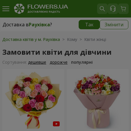
Доставка в
Раухівка
?
Так
Змінити
Доставка в
Раухівка
|
1260 грн
Доставка квітів у м. Раухівка
> Кому > Квіти жінці
Замовити квіти для дівчини
Сортування:
дешевше
дорожче
популярні