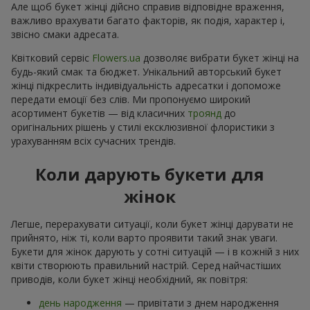
Але щоб букет жінці дійсно справив відповідне враження,
важливо врахувати багато факторів, як подія, характер і,
звісно смаки адресата.
Квітковий сервіс
Flowers.ua
дозволяє вибрати букет жінці на
будь-який смак та бюджет. Унікальний авторський букет
жінці підкреслить індивідуальність адресатки і допоможе
передати емоції без слів. Ми пропонуємо широкий
асортимент букетів — від класичних
троянд
до
оригінальних рішень у стилі ексклюзивної флористики з
урахуванням всіх сучасних трендів.
Коли дарують букети для
жінок
Легше, перерахувати ситуації, коли букет жінці дарувати не
прийнято, ніж ті, коли варто проявити такий знак уваги.
Букети для жінок дарують у сотні ситуацій — і в кожній з них
квіти створюють правильний настрій. Серед найчастіших
приводів, коли букет жінці необхідний, як повітря:
день народження
— привітати з днем народження