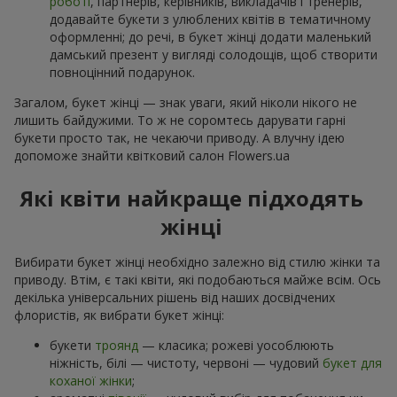
роботі
, партнерів, керівників, викладачів і тренерів,
додавайте букети з улюблених квітів в тематичному
оформленні; до речі, в букет жінці додати маленький
дамський презент у вигляді солодощів, щоб створити
повноцінний подарунок.
Загалом, букет жінці — знак уваги, який ніколи нікого не
лишить байдужими. То ж не соромтесь дарувати гарні
букети просто так, не чекаючи приводу. А влучну ідею
допоможе знайти квітковий салон Flowers.ua
Які квіти найкраще підходять
жінці
Вибирати букет жінці необхідно залежно від стилю жінки та
приводу. Втім, є такі квіти, які подобаються майже всім. Ось
декілька універсальних рішень від наших досвідчених
флористів, як вибрати букет жінці:
букети
троянд
— класика; рожеві уособлюють
ніжність, білі — чистоту, червоні — чудовий
букет для
коханої жінки
;