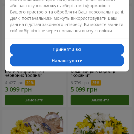
або застосунок зможуть зберігати інформацію з
Вашого пристрою та обробляти Ваші персональні дані.
Деякі постачальники можуть використовувати Ваші
дані на підставі законного інтересу. Ви можете змінити
свій вибір пізніше через посилання внизу сторінки.
Прийняти всі
Налаштувати
Квіти в коробці "25
Композиція в коробці
червоних троянд!"
"Коханій"
4 427 грн
6 799 грн
Замовити
Замовити