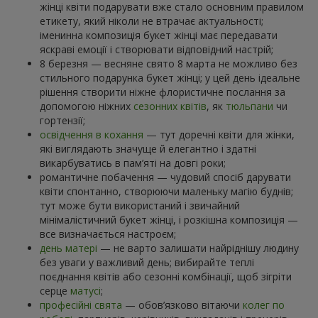
жінці квіти подарувати вже стало основним правилом
етикету, який ніколи не втрачає актуальності;
іменинна композиція букет жінці має передавати
яскраві емоції і створювати відповідний настрій;
8 березня — весняне свято 8 марта не можливо без
стильного подарунка букет жінці; у цей день ідеальне
рішення створити ніжне флористичне послання за
допомогою ніжних
сезонних квітів
, як
тюльпани
чи
гортензії;
освідчення в кохання
— тут доречні квіти для жінки,
які виглядають значуще й елегантно і здатні
викарбуватись в пам’яті на довгі роки;
романтичне побачення — чудовий спосіб дарувати
квіти спонтанно, створюючи маленьку магію буднів;
тут може бути використаний і звичайний
мінімалістичний букет жінці, і розкішна композиція —
все визначається настроєм;
день матері
— не варто залишати найріднішу людину
без уваги у важливий день; вибирайте теплі
поєднання квітів або сезонні комбінації, щоб зігріти
серце
матусі
;
професійні свята
— обов’язково вітаючи
колег по