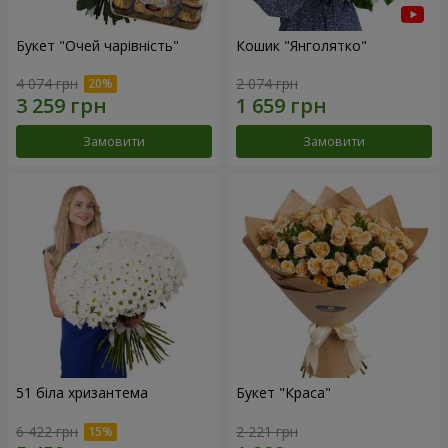
Букет "Очей чарівність"
Кошик "Янголятко"
4 074 грн
2 074 грн
Замовити
Замовити
51 біла хризантема
Букет "Краса"
6 422 грн
2 221 грн