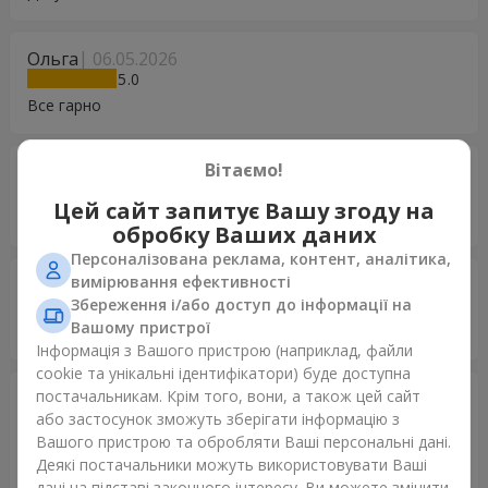
Ольга
06.05.2026
5
Все гарно
Вітаємо!
Андрій
11.12.2025
5
Цей сайт запитує Вашу згоду на
Супер
обробку Ваших даних
Персоналізована реклама, контент, аналітика,
вимірювання ефективності
Анастасія
22.10.2025
Збереження і/або доступ до інформації на
5
Вашому пристрої
Все добре! Дякую
Інформація з Вашого пристрою (наприклад, файли
cookie та унікальні ідентифікатори) буде доступна
постачальникам. Крім того, вони, а також цей сайт
Еліна
12.10.2025
або застосунок зможуть зберігати інформацію з
5
Вашого пристрою та обробляти Ваші персональні дані.
Користувалася цією доставкою квітів вперше. Додаток
Деякі постачальники можуть використовувати Ваші
зручний, дуже великий вибір квітів. Сервіс дуже класний.
дані на підставі законного інтересу. Ви можете змінити