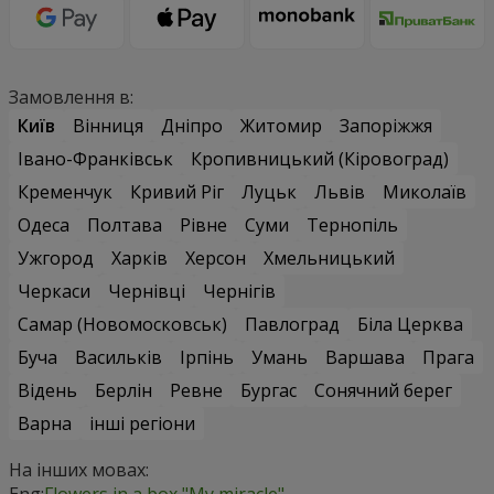
Замовлення в:
Київ
Вінниця
Дніпро
Житомир
Запоріжжя
Івано-Франківськ
Кропивницький (Кіровоград)
Кременчук
Кривий Ріг
Луцьк
Львів
Миколаїв
Одеса
Полтава
Рівне
Суми
Тернопіль
Ужгород
Харків
Херсон
Хмельницький
Черкаси
Чернівці
Чернігів
Самар (Новомосковськ)
Павлоград
Біла Церква
Буча
Васильків
Ірпінь
Умань
Варшава
Прага
Відень
Берлін
Ревне
Бургас
Сонячний берег
Варна
інші регіони
На інших мовах:
Eng:
Flowers in a box "My miracle"