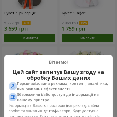
Букет "Три серця"
Букет "Сафо"
5 227 грн
2 069 грн
Замовити
Замовити
Вітаємо!
Цей сайт запитує Вашу згоду на
обробку Ваших даних
Персоналізована реклама, контент, аналітика,
вимірювання ефективності
Збереження і/або доступ до інформації на
Вашому пристрої
Букет "Tarnis"
Монобукет з 9 білих троянд
Інформація з Вашого пристрою (наприклад, файли
cookie та унікальні ідентифікатори) буде доступна
6 152 грн
1 443 грн
постачальникам. Крім того, вони, а також цей сайт