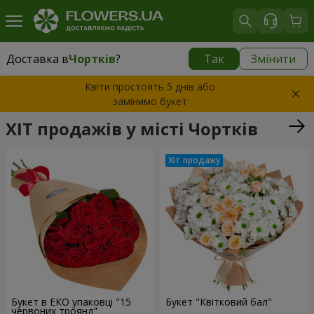
Доставка в
Чортків
?
Так
Змінити
Доставка в
Чортків
|
1320 грн
Квіти простоять 5 днів або
замінимо букет
ХІТ продажів у місті Чортків
Букет в ЕКО упаковці "15
Букет "Квітковий бал"
червоних троянд"