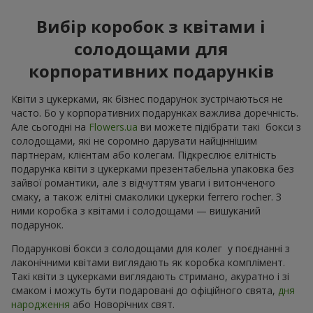
Вибір коробок з квітами і
солодощами для
корпоративних подарунків
Квіти з цукерками, як бізнес подарунок зустрічаються не
часто. Бо у корпоративних подарунках важлива доречність.
Але сьогодні на
Flowers.ua
ви можете підібрати такі бокси з
солодощами, які не соромно дарувати найціннішим
партнерам, клієнтам або колегам. Підкреслює елітність
подарунка квіти з цукерками презентабельна упаковка без
зайвої романтики, але з відчуттям уваги і витонченого
смаку, а також елітні смаколики цукерки ferrero rocher. З
ними коробка з квітами і солодощами — вишуканий
подарунок.
Подарункові бокси з солодощами для колег у поєднанні з
лаконічними квітами виглядають як коробка комплімент.
Такі квіти з цукерками виглядають стримано, акуратно і зі
смаком і можуть бути подаровані до офіційного свята,
дня
народження
або Новорічних свят.