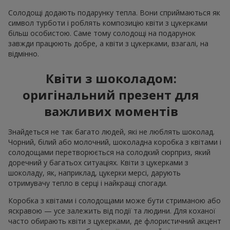
Солодощі додають подарунку тепла. Вони сприймаються як
символ турботи і роблять композицію квіти з цукерками
більш особистою. Саме тому солодощі на подарунок
завжди працюють добре, а квіти з цукерками, взагалі, на
відмінно.
Квіти з шоколадом:
оригінальний презент для
важливих моментів
Знайдеться не так багато людей, які не люблять шоколад.
Чорний, білий або молочний, шоколадна коробка з квітами і
солодощами перетворюється на солодкий сюрприз, який
доречний у багатьох ситуаціях. Квіти з цукерками з
шоколаду, як, наприклад, цукерки мерсі, дарують
отримувачу тепло в серці і найкращі спогади.
Коробка з квітами і солодощами може бути стриманою або
яскравою — усе залежить від події та людини. Для коханої
часто обирають квіти з цукерками, де флористичний акцент