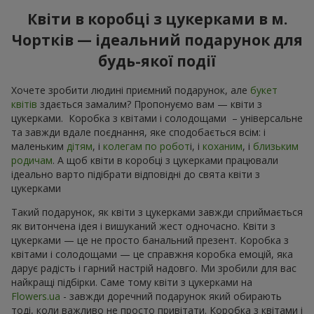
Квіти в коробці з цукерками в м.
Чортків — ідеальний подарунок для
будь-якої події
Хочете зробити людині приємний подарунок, але
букет
квітів
здається замалим? Пропонуємо вам — квіти з
цукерками. Коробка з квітами і солодощами – універсальне
та завжди вдале поєднання, яке сподобається всім: і
маленьким
дітям
, і
колегам по робот
і, і
коханим
, і
близьким
родичам
. А щоб квіти в коробці з цукерками працювали
ідеально варто підібрати відповідні до свята квіти з
цукерками
Такий подарунок, як квіти з цукерками завжди сприймається
як витончена ідея і вишуканий жест одночасно. Квіти з
цукерками — це не просто банальний презент. Коробка з
квітами і солодощами — це справжня коробка емоцій, яка
дарує радість і гарний настрій надовго. Ми зробили для вас
найкращі підбірки. Саме тому квіти з цукерками на
Flowers.ua
- завжди доречний подарунок який обирають
тоді, коли важливо не просто привітати. Коробка з квітами і