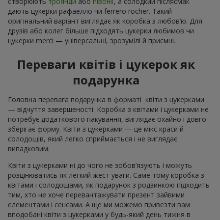
створюють
троянди
або
півонії
, а солодкий післясмак
дають цукерки рафаелло чи ferrero rocher. Такий
оригінальний варіант виглядає як коробка з любов’ю. Для
друзів або колег більше підходять цукерки любимов чи
цукерки merci — універсальні, зрозумілі й приємні.
Переваги квітів і цукерок як
подарунка
Головна перевага подарунка в форматі квіти з цукерками
— відчуття завершеності. Коробка з квітами і цукерками не
потребує додаткового пакування, виглядає охайно і довго
зберігає форму. Квіти з цукерками — це мікс краси й
солодощів, який легко сприймається і не виглядає
випадковим.
Квіти з цукерками ні до чого не зобов’язують і можуть
розцінюватись як легкий жест уваги. Саме тому коробка з
квітами і солодощами, як подарунок з родзинкою підходить
тим, хто не хоче перевантажувати презент зайвими
елементами і сенсами. А ще ми можемо привезти вам
вподобані квіти з цукерками у будь-який день тижня в