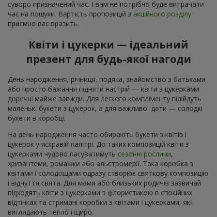
суворо призначений час. І вам не потрібно буде витрачати
час на пошуки. Вартість пропозицій з
акційного розділу
приємно вас вразить.
Квіти і цукерки — ідеальний
презент для будь-якої нагоди
День народження, річниця, подяка, знайомство з батьками
або просто бажання підняти настрій — квіти з цукерками
доречні майже завжди. Для легкого компліменту підійдуть
маленькі букети з цукерок, а для важливої дати — солодкі
букети в коробці.
На день народження часто обирають букети з квітів і
цукерок у яскравій палітрі. До таких композицій квіти з
цукерками чудово пасуватимуть
сезонні рослини
,
хризантеми, ромашки або альстромерії. Така коробка з
квітами і солодощами одразу створює святкову композицію
і відчуття свята. Для мами або близьких родичів зазвичай
підходять квіти з цукерками з флористикою в спокійних
відтінках та стримані коробки з квітами і цукерками, які
виглядають тепло і щиро.