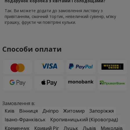
подарунок коробка з квітами і солодощами?
Так. Ви можете додати до замовлення листівку з
привітанням, смачний тортик, невеличкий сувенір, м’яку
іграшку, фрукти чи повітряні кульки.
Способи оплати
Замовлення в:
Київ
Вінниця
Дніпро
Житомир
Запоріжжя
Івано-Франківськ
Кропивницький (Кіровоград)
Кременчук
Кривий Ріг
Луцьк
Львів
Миколаїв