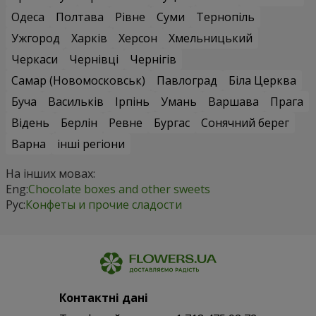
Одеса
Полтава
Рівне
Суми
Тернопіль
Ужгород
Харків
Херсон
Хмельницький
Черкаси
Чернівці
Чернігів
Самар (Новомосковськ)
Павлоград
Біла Церква
Буча
Васильків
Ірпінь
Умань
Варшава
Прага
Відень
Берлін
Ревне
Бургас
Сонячний берег
Варна
інші регіони
На інших мовах:
Eng:
Chocolate boxes and other sweets
Рус:
Конфеты и прочие сладости
Контактні дані