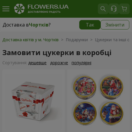
Доставка в
Чортків
?
Так
Змінити
Доставка в
Чортків
|
1320 грн
Доставка квітів у м. Чортків
> Подарунки > Цукерки та інші с
Замовити цукерки в коробці
Сортування:
дешевше
дорожче
популярні