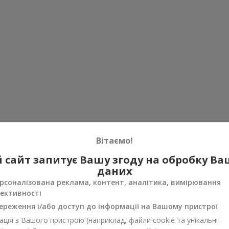
Вітаємо!
 сайт запитує Вашу згоду на обробку В
даних
рсоналізована реклама, контент, аналітика, вимірювання
ективності
ереження і/або доступ до інформації на Вашому пристрої
ція з Вашого пристрою (наприклад, файли cookie та унікальні