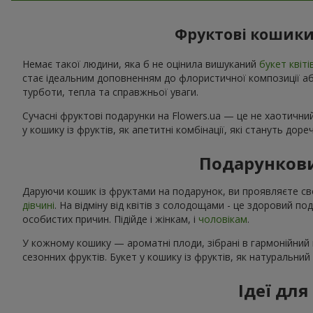
Фруктові кошики 
Немає такої людини, яка б не оцінила вишуканий
букет квіті
стає ідеальним доповненням до флористичної композиції або
турботи, тепла та справжньої уваги.
Сучасні фруктові подарунки на Flowers.ua — це не хаотичний
у кошику із фруктів, як апетитні комбінації, які стануть дор
Подарункови
Даруючи кошик із фруктами на подарунок, ви проявляєте св
дівчині
. На відміну від квітів з солодощами - це здоровий п
особистих причин. Підійде і жінкам, і
чоловікам
.
У кожному кошику — ароматні плоди, зібрані в гармонійний 
сезонних фруктів. Букет у кошику із фруктів, як натуральни
Ідеї дл