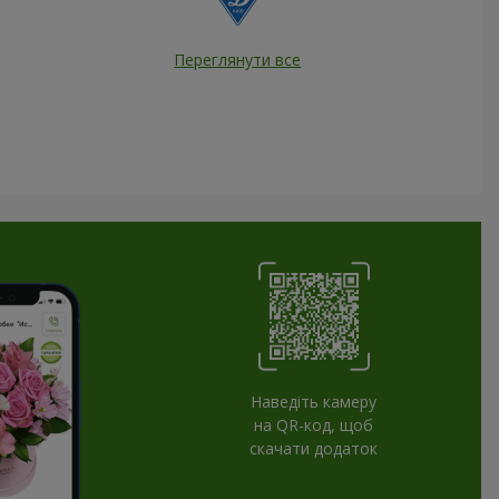
Переглянути все
Наведіть камеру
на QR-код, щоб
скачати додаток