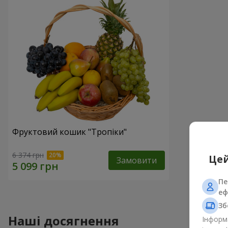
Фруктовий кошик "Тропіки"
6 374 грн
Цей
Замовити
Пе
еф
Зб
Наші досягнення
Інформа