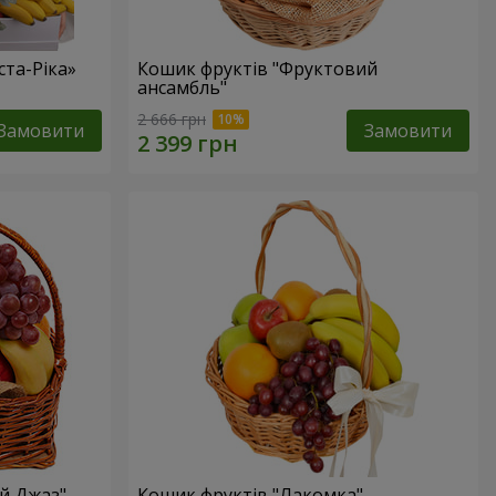
та-Ріка»
Кошик фруктів "Фруктовий
ансамбль"
2 666 грн
Замовити
Замовити
й Джаз"
Кошик фруктів "Лакомка"