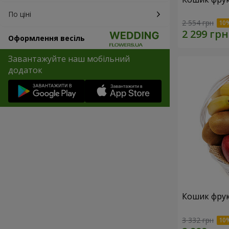
По ціні
2 554 грн
Оформлення весіль
Завантажуйте наш мобільний
додаток
Кошик фрук
3 332 грн