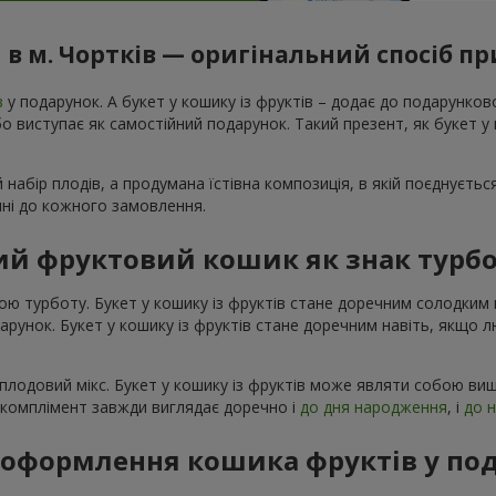
в м. Чортків — оригінальний спосіб п
в
у подарунок. А букет у кошику із фруктів – додає до подарунко
 виступає як самостійний подарунок. Такий презент, як букет у к
 набір плодів, а продумана їстівна композиція, в якій поєднуєтьс
ечні до кожного замовлення.
й фруктовий кошик як знак турбо
ою турботу. Букет у кошику із фруктів стане доречним солодки
одарунок. Букет у кошику із фруктів стане доречним навіть, якщо 
плодовий мікс. Букет у кошику із фруктів може являти собою виш
й комплімент завжди виглядає доречно і
до дня народження
, і
до 
я оформлення кошика фруктів у по