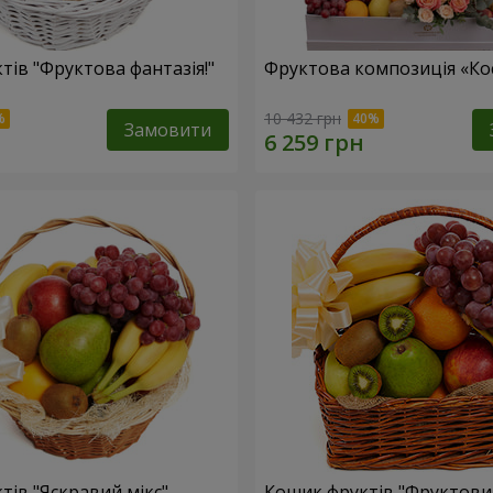
тів "Фруктова фантазія!"
Фруктова композиція «Кос
10 432 грн
Замовити
тів "Яскравий мікс"
Кошик фруктів "Фруктови