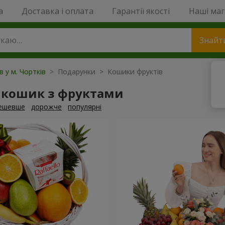
a
Доставка і оплата
Гарантії якості
Наші ма
Знайт
в у м. Чортків
> Подарунки > Кошики фруктів
 кошик з фруктами
ешевше
дорожче
популярні