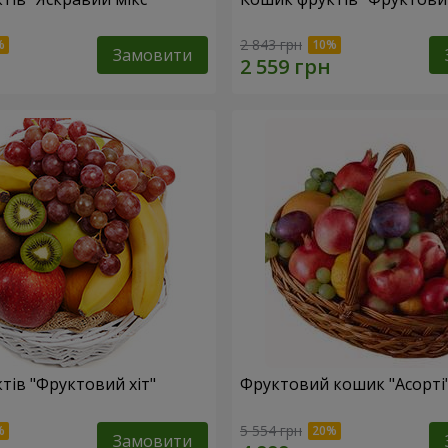
2 843 грн
Замовити
тів "Фруктовий хiт"
Фруктовий кошик "Асорті
5 554 грн
Замовити