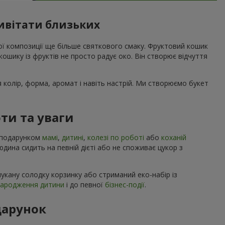
ривітати близьких
вої композиції ще більше святкового смаку. Фруктовий кошик
ошику із фруктів не просто радує око. Він створює відчуття
я колір, форма, аромат і навіть настрій. Ми створюємо букет
ти та уваги
м подарунком
мамі
,
дитині
,
колезі по роботі
або
коханій
людина сидить на певній дієті або не споживає цукор з
укану солодку корзинку або стриманий еко-набір із
народження дитини
і до певної
бізнес-події
.
дарунок