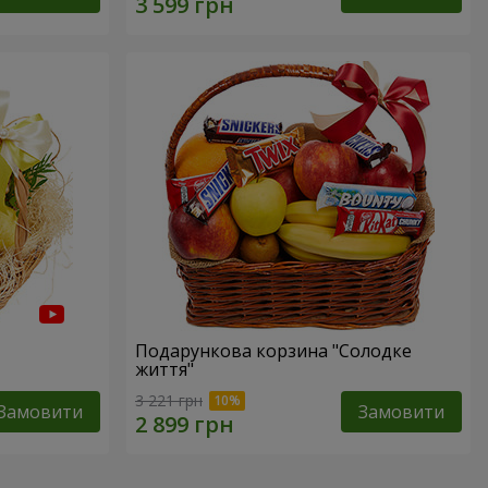
Подарункова корзина "Солодке
життя"
3 221 грн
Замовити
Замовити