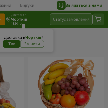
газини
Відгуки
Зв’яжіться з нами
Доставка в
и
Чортків
Статус замовлення
1320 грн
Доставка в
Чортків
?
Так
Змінити