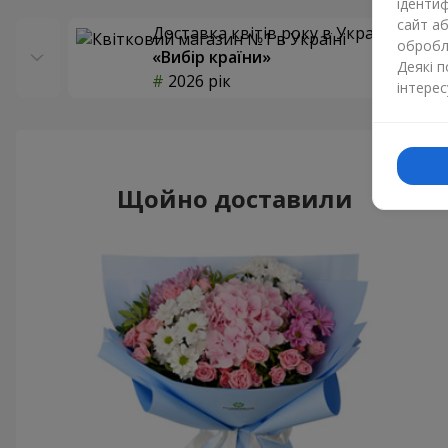
ідентиф
сайт а
Доставка квітів року в Україні
обробля
«Вибір країни»
Деякі 
2026 рік
інтерес
Щойно доставили