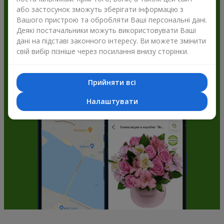
або застосунок зможуть зберігати інформацію з
Flowers.ua і отримуйте бонуси
Вашого пристрою та обробляти Ваші персональні дані.
Деякі постачальники можуть використовувати Ваші
дані на підставі законного інтересу. Ви можете змінити
свій вибір пізніше через посилання внизу сторінки.
Прийняти всі
Налаштувати