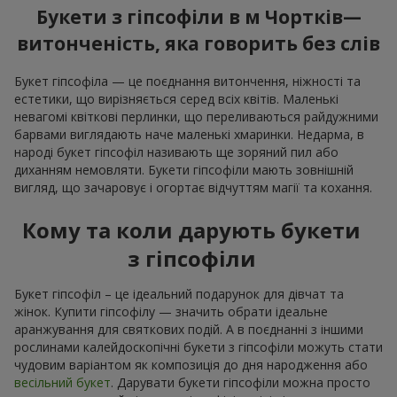
Букети з гіпсофіли в м Чортків—
витонченість, яка говорить без слів
Букет гіпсофіла — це поєднання витончення, ніжності та
естетики, що вирізняється серед всіх квітів. Маленькі
невагомі квіткові перлинки, що переливаються райдужними
барвами виглядають наче маленькі хмаринки. Недарма, в
народі букет гіпсофіл називають ще зоряний пил або
диханням немовляти. Букети гіпсофіли мають зовнішній
вигляд, що зачаровує і огортає відчуттям магії та кохання.
Кому та коли дарують букети
з гіпсофіли
Букет гіпсофіл – це ідеальний подарунок для дівчат та
жінок. Купити гіпсофілу — значить обрати ідеальне
аранжування для святкових подій. А в поєднанні з іншими
рослинами калейдоскопічні букети з гіпсофіли можуть стати
чудовим варіантом як композиція до дня народження або
весільний букет
. Дарувати букети гіпсофіли можна просто