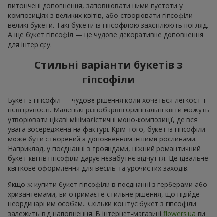
витончені доповнення, заповнювати ними пустоти у
композиціях з великих квітів, або створювати гіпсофіли
великі букети. Такі букети із гіпсофілою захоплюють погляд.
А ще букет гіпсофіл — це чудове декоративне доповнення
для інтер'єру.
Стильні варіанти букетів з
гіпсофіли
Букет з гіпсофіл — чудове рішення коли хочеться легкості і
повітряності. Маленькі різнобарвні оригінальні квіти можуть
утворювати цікаві мінімалістичні моно-композиції, де вся
увага зосереджена на фактурі. Крім того, букет із гіпсофіли
може бути створений з доповненням іншими рослинами.
Наприклад, у поєднанні з трояндами, ніжний романтичний
букет квітів гіпсофіли дарує незабутнє відчуття. Це ідеальне
квіткове оформлення для весіль та урочистих заходів.
Якщо ж купити букет гіпсофіли в поєднанні з герберами або
хризантемами, ви отримаєте стильне рішення, що підійде
неординарним особам.. Скільки коштує букет з гіпсофіли
залежить від наповнення. В інтернет-магазині
flowers.ua
ви