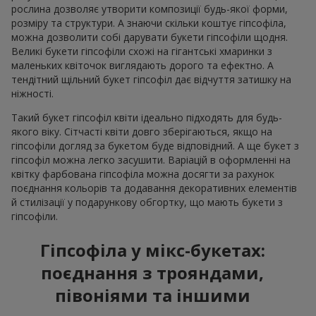
рослина дозволяє утворити композиції будь-якої форми,
розміру та структури. А знаючи скільки коштує гіпсофіла,
можна дозволити собі дарувати букети гіпсофіли щодня.
Великі букети гіпсофіли схожі на гігантські хмаринки з
маленьких квіточок виглядають дорого та ефектно. А
тендітний щільний букет гіпсофіл дає відчуття затишку на
ніжності.
Такий букет гіпсофіл квіти ідеально підходять для будь-
якого віку. Сітчасті квіти довго зберігаються, якщо на
гіпсофіли догляд за букетом буде відповідний. А ще букет з
гіпсофіл можна легко засушити. Варіацій в оформленні на
квітку фарбована гіпсофіла можна досягти за рахунок
поєднання кольорів та додавання декоративних елементів
й стилізації у подарункову обгортку, що мають букети з
гіпсофіли.
Гіпсофіла у мікс-букетах:
поєднання з трояндами,
півоніями та іншими