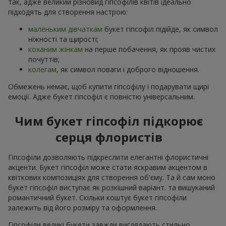
так, адже великий різновид гіпсофілів квітів ідеально
підходять для створення настрою:
маленьким дівчаткам
букет гіпсофіл підійде, як символ
ніжності та щирості;
коханим жінкам
на перше побачення, як прояв чистих
почуттів;
колегам
, як символ поваги і доброго відношення.
Обмежень немає, щоб купити гіпсофілу і подарувати щирі
емоції. Адже букет гіпсофіл є повністю універсальним.
Чим букет гіпсофіл підкорює
серця флористів
Гіпсофіли дозволяють підкреслити елегантні флористичні
акценти. Букет гіпсофіл може стати яскравим акцентом в
квіткових композиціях для створення об'єму. Та й сам моно
букет гіпсофіл виступає як розкішний варіант. та вишуканий
романтичний букет. Скільки коштує букет гіпсофіли
залежить від його розміру та оформлення.
Гіпсофіли великі букети завжди виглядають стильно,