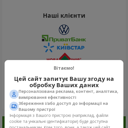
Наші клієнти
Вітаємо!
Цей сайт запитує Вашу згоду на
обробку Ваших даних
Персоналізована реклама, контент, аналітика,
вимірювання ефективності
Переглянути все
Збереження і/або доступ до інформації на
Вашому пристрої
Інформація з Вашого пристрою (наприклад, файли
cookie та унікальні ідентифікатори) буде доступна
Замовляйте в додатку
постачальникам. Крім того, вони, а також цей сайт