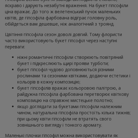
яскраво і дарують незабутні враження. На букет гіпсофіли
ціна вражає. До того ж велетенський пучок маленьких
квітів, де гіпсофіла фарбована відіграє головну роль,
обійдеться вам дешевше, ніж аналогічний з троянд.
Цвітіння гіпсофіла сезон доволі довгий. Тому флористи
часто використовують букет гіпсофіл через наступні
переваги:
ніжні романтичні гіпсофіли створюють повітряний
букет і підкреслюють щирі прояви турботи;
букет гіпсофіл чудово доповнюються різними
рослинами та сезоними квітками, додаючи естетики і
кольорів в кожну композицію;
букет гіпсофілів вражає кольоровою палітрою, а
райдужна гіпсофіла фарбована перетворює квіткову
композицію на справжнє мистецьке полотно;
якщо доглядати за букетами гіпсофіли належним
чином, натуральна гіпсофіла простоїть кілька тижнів;
при цьому квіти гіпсофіли не втратять свого
зовнішнього вигляду і тонкого аромату.
Маленькі гілочки гіпсофіл можна використовувати як