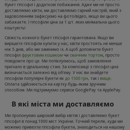
букет гіпсофіл і додаткові побажання. Адже ми не просто
доставляємо квіти, ми доставляємо гарний настрій, який з
задоволенням зафіксуємо на фото/відео, якщо ви цього
забажаєте. І гіпсофіли ціна за 1 шт. яких мінімальна цього
коштують!
Свіжість кожного букет гіпсофіл гарантована. Якщо ви
вирішите гіпсофіли купити у нас, квіти простоять не менше
ніж 5 днів, або ми замінимо їх. А щоб доповнити букет
гіпсофіл
фруктовим кошиком
чи
смачним тортом
, просто
повідомте про це. Ми попіклуємось, щоб замовлення
приїхало в ідеальному стані. За композиції з гіпсофіл ціна
визначається залежно від об’єму. У нас ви знайдете
гіпсофіли популярні букети як
до 1500 грн
, так і
вище
.
Оплата здійснюється на картку будь-яким зручним
способом. Ми підтримуємо сервіси GooglePay та ApplePay.
В які міста ми доставляємо
Ми пропонуємо широкий вибір квітів і доставляємо букет
гіпсофіл в понад 1000 міст України. Точний перелік, куди ми
можемо привезти гіпсофіла букети, знаходиться на нашому