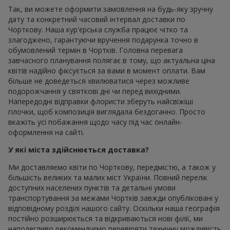
Так, ви можете оформити замовлення на будь-яку зручну
дату та конкретний часовий інтервал доставки по
Чорткову. Наша кур'єрська служба працює чітко та
злагоджено, гарантуючи вручення подарунка точно в
обумовлений термін в Чортків. Головна перевага
завчасного планування полягає в тому, що актуальна ціна
квітів надійно фіксується за вами в момент оплати. Вам
більше не доведеться хвилюватися через можливе
подорожчання у святкові дні чи перед вихідними.
Напередодні відправки флористи зберуть найсвіжіші
гілочки, щоб композиція виглядала бездоганно. Просто
вкажіть усі побажання щодо часу під час онлайн-
оформлення на сайті.
У які міста здійснюється доставка?
Ми доставляємо квіти по Чорткову, передмістю, а також у
більшість великих та малих міст України. Повний перелік
доступних населених пунктів та детальні умови
транспортування за межами Чортків завжди опубліковані у
відповідному розділі нашого сайту. Оскільки наша географія
постійно розширюється та відкриваються нові філії, ми
наполегливо рекомендуємо перевіряти технічну можливість