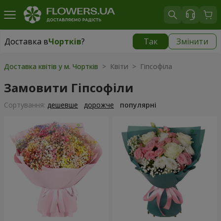
Доставка в
Чортків
?
Так
Змінити
Доставка в
Чортків
|
1320 грн
Доставка квітів у м. Чортків
> Квіти > Гіпсофіла
Замовити Гіпсофіли
Сортування:
дешевше
дорожче
популярні