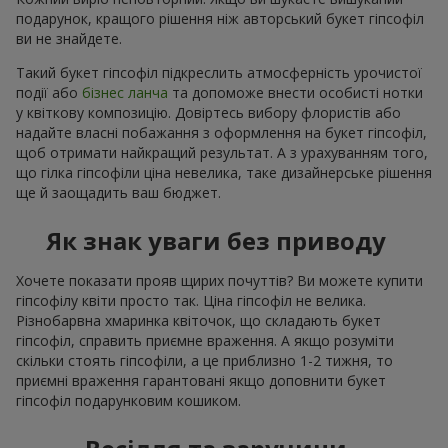
подарунок, кращого рішення ніж авторський букет гіпсофіл
ви не знайдете.
Такий букет гіпсофіл підкреслить атмосферність урочистої
події або
бізнес ланча
та допоможе внести особисті нотки
у квіткову композицію. Довіртесь вибору флористів або
надайте власні побажання з оформлення на букет гіпсофіл,
щоб отримати найкращий результат. А з урахуванням того,
що гілка гіпсофіли ціна невелика, таке дизайнерське рішення
ще й заощадить ваш бюджет.
Як знак уваги без приводу
Хочете показати прояв щирих почуттів? Ви можете купити
гіпсофілу квіти просто так. Ціна гіпсофіл не велика.
Різнобарвна хмаринка квіточок, що складають букет
гіпсофіл, справить приємне враження. А якщо розуміти
скільки стоять гіпсофіли, а це приблизно 1-2 тижня, то
приємні враження гарантовані якщо доповнити букет
гіпсофіл подарунковим кошиком.