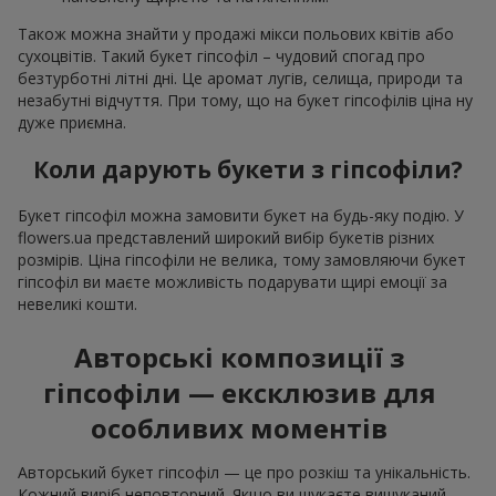
Також можна знайти у продажі мікси польових квітів або
сухоцвітів. Такий букет гіпсофіл – чудовий спогад про
безтурботні літні дні. Це аромат лугів, селища, природи та
незабутні відчуття. При тому, що на букет гіпсофілів ціна ну
дуже приємна.
Коли дарують букети з гіпсофіли?
Букет гіпсофіл можна замовити букет на будь-яку подію. У
flowers.ua представлений широкий вибір букетів різних
розмірів. Ціна гіпсофіли не велика, тому замовляючи букет
гіпсофіл ви маєте можливість подарувати щирі емоції за
невеликі кошти.
Авторські композиції з
гіпсофіли — ексклюзив для
особливих моментів
Авторський букет гіпсофіл — це про розкіш та унікальність.
Кожний виріб неповторний. Якщо ви шукаєте вишуканий