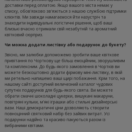
доставки перед оплатою. Якщо вашого міста немає у
списку, обов'язково зв'яжіться з нашою службою підтримки
клієнтів. Ми завжди намагаємося йти назустріч та
знаходити індивідуальні логістичні рішення, щоб ваші
близькі вчасно отримали свій незабутній та ароматний
квітковий сюрприз.
Чи можна додати листівку або подарунок до букету?
Звісно, ми залюбки допоможемо зробити ваше квіткове
привітання по Чорткову ще більш емоційним, зворушливим
та комплексним. До будь-якого замовлення в Чортків ви
можете безкоштовно додати фірмову міні-листівку, в якій
ми ретельно напишемо ваші щирі побажання. Крім того, на
нашому сайті доступний величезний каталог чудових
супутніх подарунків для будь-якого свята. Ви можете
обрати смачні шоколадні цукерки, вишукані макаруни,
повітряні кульки, м'які іграшки або стильні дизайнерські
вази. Наші демократичні ціни дозволяють створити
повноцінний святковий набір без зайвих витрат. Усі
подарунки надійно та красиво пакуються разом із
вибраними квітами.