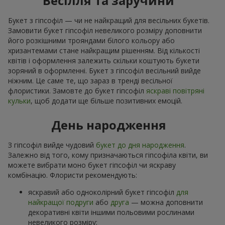
Весілля та заручини
Букет з гіпсофіл — чи не найкращий для весільних букетів.
Замовити букет гіпсофіл невеликого розміру доповнити
його розкішними трояндами білого кольору або
хризантемами стане найкращим рішенням. Від кількості
квітів і оформлення залежить скільки коштують букети
зоряний в оформленні. Букет з гіпсофіл весільний вийде
ніжним. Це саме те, що зараз в тренді весільної
флористики. Замовте до букет гіпсофіл
яскраві повітряні
кульки
, щоб додати ще більше позитивних емоцій.
День народження
З гіпсофіл вийде чудовий
букет до дня народження
.
Залежно від того, кому призначаються гіпсофіла квіти, ви
можете вибрати моно букет гіпсофіл чи яскраву
комбінацію. Флористи рекомендують:
яскравий або одноколірний букет гіпсофіл
для
найкращої подруги
або
друга
— можна доповнити
декоративні квіти іншими польовими рослинами
невеликого розміру;