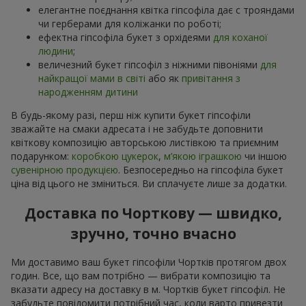
елегантне поєднання квітка гіпсофіла дає с трояндами
чи герберами для коліжанки по роботі;
ефектна гіпсофіла букет з орхідеями
для коханої
людини
;
величезний букет гіпсофіл з ніжними півоніями
для
найкращої мами в світі
або як
привітання з
народженням дитини
В будь-якому разі, перш ніж купити букет гіпсофіли
зважайте на смаки адресата і не забудьте доповнити
квіткову композицію авторською листівкою та приємним
подарунком:
коробкою цукерок
,
м’якою іграшкою
чи іншою
сувенірною продукцією
. Безпосередньо на гіпсофіла букет
ціна від цього не зміниться. Ви сплачуєте лише за додатки.
Доставка по Чорткову — швидко,
зручно, точно вчасно
Ми доставимо ваш букет гіпсофіли Чортків протягом двох
годин. Все, що вам потрібно — вибрати композицію та
вказати адресу на доставку в м. Чортків букет гіпсофіл. Не
забудьте повідомити потрібний час, коли варто привезти