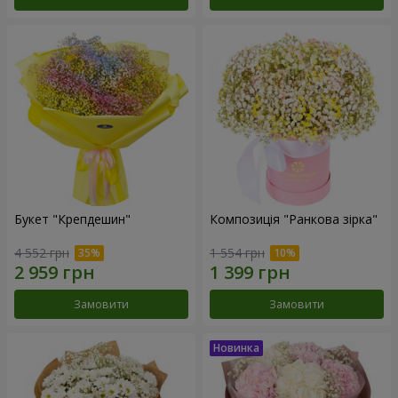
Букет "Крепдешин"
Композиція "Ранкова зірка"
4 552 грн
1 554 грн
Замовити
Замовити