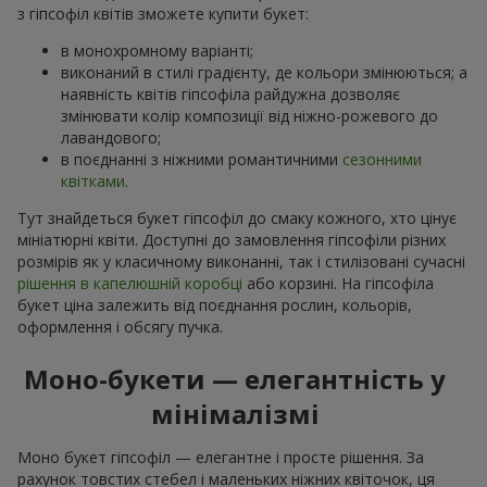
з гіпсофіл квітів зможете купити букет:
в монохромному варіанті;
виконаний в стилі градієнту, де кольори змінюються; а
наявність квітів гіпсофіла райдужна дозволяє
змінювати колір композиції від ніжно-рожевого до
лавандового;
в поєднанні з ніжними романтичними
сезонними
квітками
.
Тут знайдеться букет гіпсофіл до смаку кожного, хто цінує
мініатюрні квіти. Доступні до замовлення гіпсофіли різних
розмірів як у класичному виконанні, так і стилізовані сучасні
рішення в капелюшній коробці
або корзині. На гіпсофіла
букет ціна залежить від поєднання рослин, кольорів,
оформлення і обсягу пучка.
Моно-букети — елегантність у
мінімалізмі
Моно букет гіпсофіл — елегантне і просте рішення. За
рахунок товстих стебел і маленьких ніжних квіточок, ця