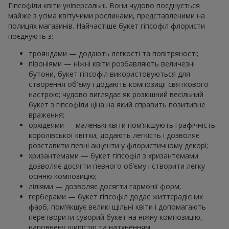
Гіпсофіли квіти універсальні. Вони чудово поєднується
майже з усіма квітучими рослинами, представленими на
полицях магазинів. Найчастіше букет гіпсофіл флористи
поєднують з:
трояндами — додають легкості та повітряності;
півоніями — ніжні квіти розбавляють величезні
бутони, букет гіпсофіл використовуються для
створення об'єму і додають композиції святкового
настрою; чудово виглядає як розкішний весільний
букет з гіпсофіли ціна на який справить позитивне
враження;
орхідеями — маленькі квіти пом’якшують графічність
королівської квітки, додають легкість і дозволяє
розставити певні акценти у флористичному декорі;
хризантемами — букет гіпсофіл з хризантемами
дозволяє досягти певного об’єму і створити легку
осінню композицію;
ліліями — дозволяє досягти гармонії форм;
герберами — букет гіпсофіл додає життєрадісних
фарб, пом’якшує великі щільні квіти і допомагають
перетворити суворий букет на ніжну композицію,
наповнену щирістю та натхненням.