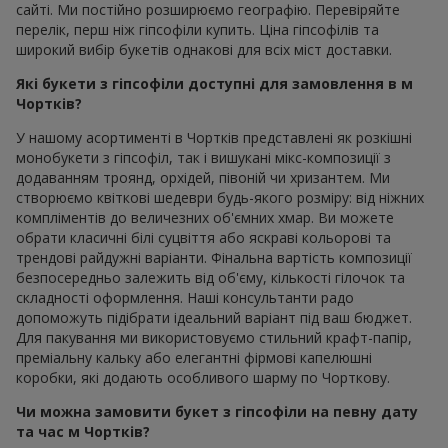
сайті. Ми постійно розширюємо географію. Перевіряйте
перелік, перш ніж гіпсофіли купить. Ціна гіпсофілів та
широкий вибір букетів однакові для всіх міст доставки.
Які букети з гіпсофіли доступні для замовлення в м
Чортків?
У нашому асортименті в Чортків представлені як розкішні
монобукети з гіпсофіл, так і вишукані мікс-композиції з
додаванням троянд, орхідей, півоній чи хризантем. Ми
створюємо квіткові шедеври будь-якого розміру: від ніжних
компліментів до величезних об'ємних хмар. Ви можете
обрати класичні білі суцвіття або яскраві кольорові та
трендові райдужні варіанти. Фінальна вартість композиції
безпосередньо залежить від об'єму, кількості гілочок та
складності оформлення. Наші консультанти радо
допоможуть підібрати ідеальний варіант під ваш бюджет.
Для пакування ми використовуємо стильний крафт-папір,
преміальну кальку або елегантні фірмові капелюшні
коробки, які додають особливого шарму по Чорткову.
Чи можна замовити букет з гіпсофіли на певну дату
та час м Чортків?