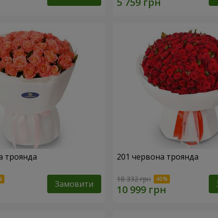
а троянда
201 червона троянда
18 332 грн
Замовити