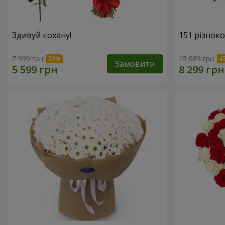
Здивуй кохану!
151 різнок
7 999 грн
15 089 грн
Замовити