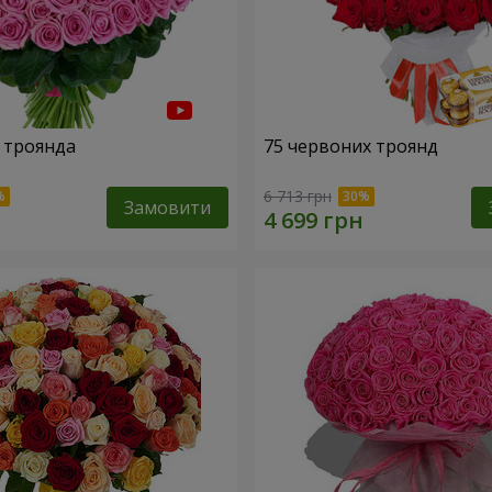
 троянда
75 червоних троянд
6 713 грн
Замовити