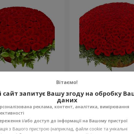
а троянда
501 червона троянда
Вітаємо!
52 107 грн
 сайт запитує Вашу згоду на обробку В
Замовити
даних
рсоналізована реклама, контент, аналітика, вимірювання
ективності
ереження і/або доступ до інформації на Вашому пристрої
ція з Вашого пристрою (наприклад, файли cookie та унікальні