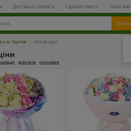
a
Доставка і оплата
Гарантії якості
Наші ма
Знайт
в у м. Чортків
> Оптові ціни
ціни
ешевше
дорожче
популярні