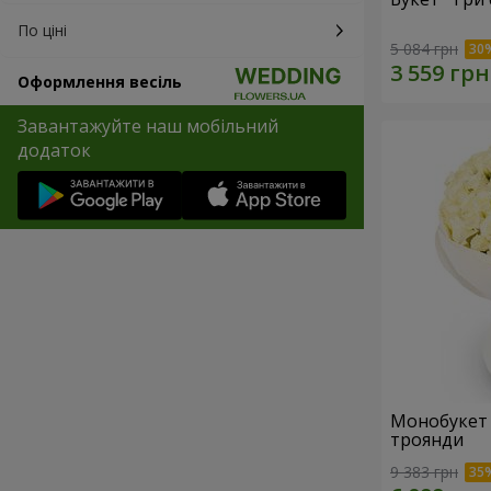
По ціні
5 084 грн
Оформлення весіль
Завантажуйте наш мобільний
додаток
Монобукет "W
троянди
9 383 грн