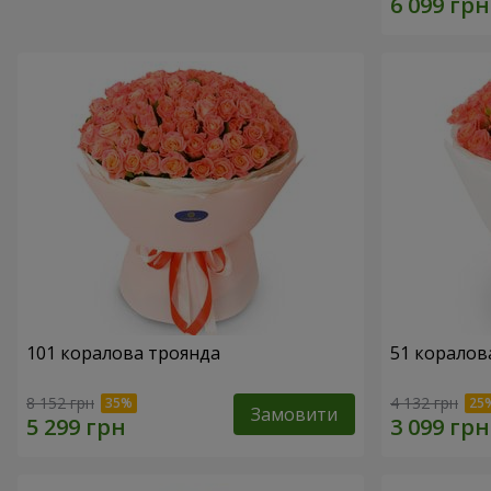
101 коралова троянда
51 коралов
8 152 грн
4 132 грн
Замовити