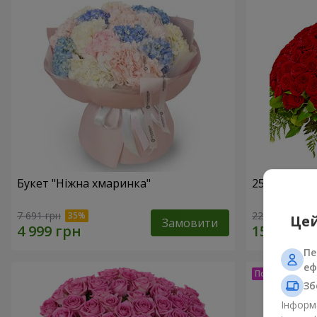
Букет "Ніжна хмаринка"
251 червон
7 691 грн
22 570 грн
Цей
Замовити
Пе
еф
Зб
Інформа