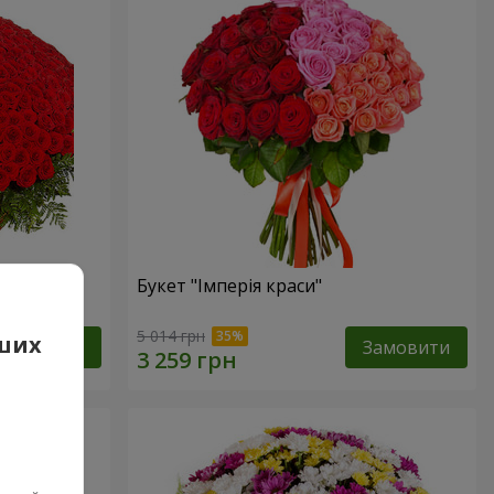
Букет "Імперія краси"
5 014 грн
аших
Замовити
Замовити