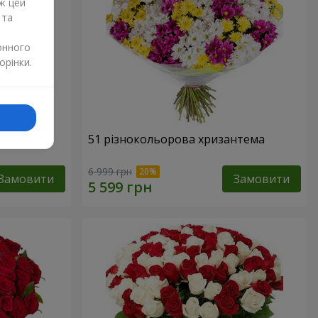
ж цей
 та
онного
орінки.
51 різнокольорова хризантема
6 999 грн
Замовити
Замовити