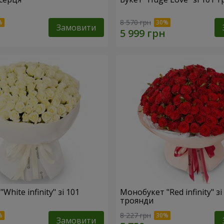
8 570 грн
Замовити
hite infinity" зі 101
Монобукет "Red infinity" зі
троянди
8 227 грн
Замовити