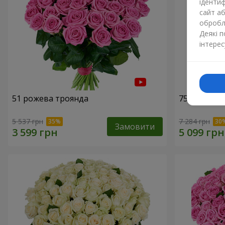
ідентиф
сайт а
обробля
Деякі 
інтерес
51 рожева троянда
75 білих тр
5 537 грн
7 284 грн
Замовити