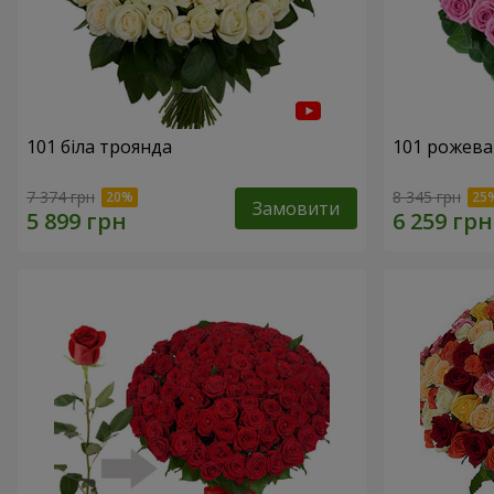
101 біла троянда
101 рожева
7 374 грн
8 345 грн
Замовити