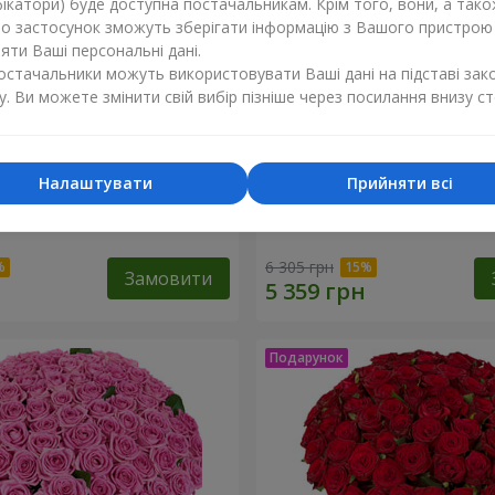
ікатори) буде доступна постачальникам. Крім того, вони, а тако
бо застосунок зможуть зберігати інформацію з Вашого пристрою
ти Ваші персональні дані.
постачальники можуть використовувати Ваші дані на підставі зак
у. Ви можете змінити свій вибір пізніше через посилання внизу ст
Налаштувати
Прийняти всі
оянд
51 біла хризантема
6 305 грн
Замовити