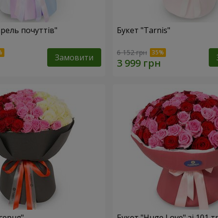
арель почуттів"
Букет "Tarnis"
6 152 грн
Замовити
серця"
Букет "Huge Love" зі 101 