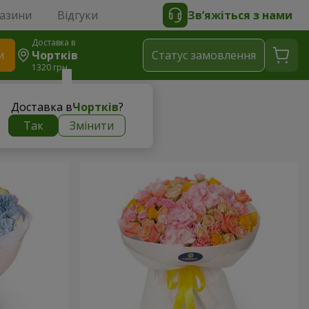
газини
Відгуки
Зв’яжіться з нами
Доставка в
и
Чортків
Статус замовлення
1320 грн
Доставка в
Чортків
?
Так
Змінити