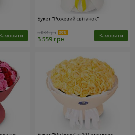
Букет "Рожевий світанок"
5 084 грн
Замовити
Замовити
троянди
Букет "My hope" зі 101 кремової