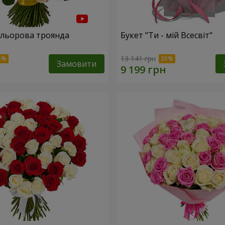
ольорова троянда
Букет "Ти - мій Всесвіт"
13 141 грн
Замовити