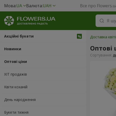
Мова:
UA
Валюта:
UAH
Все про Flowers.u
Акційні букети
Доставка квіті
Оптові 
Новинки
Сортування:
д
Оптові ціни
ХІТ продажів
Квіти коханій
День народження
Букети тижня