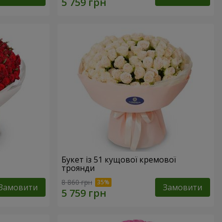
Букет із 51 кущової кремової
троянди
8 860 грн
Замовити
Замовити