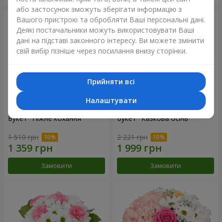
або застосунок зможуть зберігати інформацію з
Вашого пристрою та обробляти Ваші персональні дані.
Деякі постачальники можуть використовувати Ваші
дані на підставі законного інтересу. Ви можете змінити
свій вибір пізніше через посилання внизу сторінки.
Прийняти всі
Налаштувати
Букет "Ніжне кохання"
Букет "Казкова осінь"
1 510 грн
2 221 грн
Замовити
Замовити