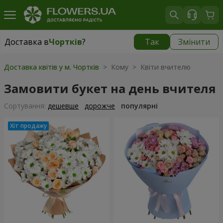
Доставка в
Чортків
?
Так
Змінити
Доставка в
Чортків
|
1320 грн
Доставка квітів у м. Чортків
> Кому > Квіти вчителю
Замовити букет на день вчителя
Сортування:
дешевше
дорожче
популярні