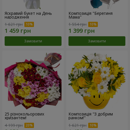
Яскравий букет на День
Композиція "Берегиня
народження
Мама"
1 621 грн
1 554 грн
Замовити
Замовити
25 різнокольорових
Композиція "З добрим
хризантем!
ранком!"
4 199 грн
1 621 грн