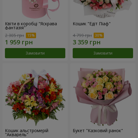
Квіти в коробці "Яскрава
Кошик "Едіт Піаф"
фантазія"
2 305 грн
4 799 грн
Замовити
Замовити
Кошик альстромерій
Букет "Казковий ранок"
"Акварель"