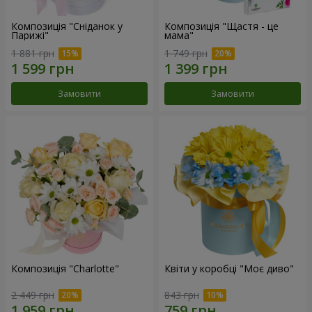
Композиція "Сніданок у
Композиція "Щастя - це
Парижі"
мама"
1 881 грн
1 749 грн
Замовити
Замовити
Композиція "Charlotte"
Квіти у коробці "Моє диво"
2 449 грн
843 грн