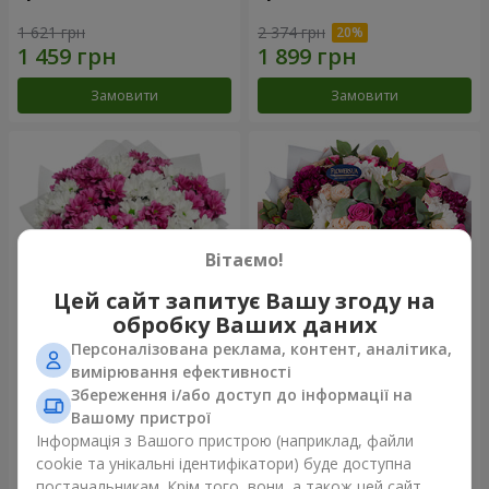
1 621 грн
2 374 грн
Замовити
Замовити
Вітаємо!
Цей сайт запитує Вашу згоду на
обробку Ваших даних
Персоналізована реклама, контент, аналітика,
Букет "Струни серця"
Букет "Все для тебе ...!"
вимірювання ефективності
Збереження і/або доступ до інформації на
2 656 грн
5 699 грн
Вашому пристрої
Інформація з Вашого пристрою (наприклад, файли
cookie та унікальні ідентифікатори) буде доступна
Замовити
Замовити
постачальникам. Крім того, вони, а також цей сайт