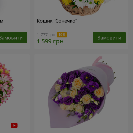
ом
Кошик "Сонечко"
1 777 грн
Замовити
Замовити