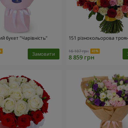
й букет "Чарівність"
151 різнокольорова троя
16 107 грн
Замовити