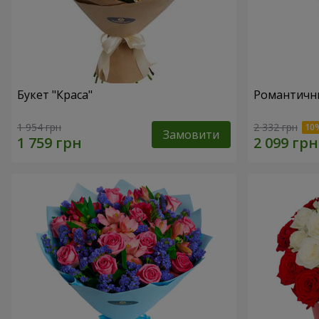
Букет "Краса"
Романтични
1 954 грн
2 332 грн
Замовити