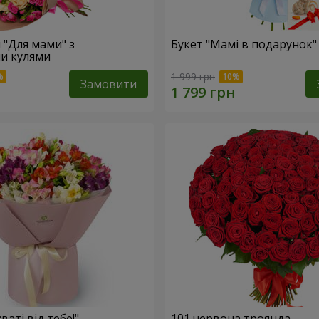
 "Для мами" з
Букет "Мамі в подарунок"
и кулями
1 999 грн
Замовити
ваті від тебе!"
101 червона троянда