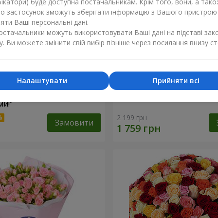
ікатори) буде доступна постачальникам. Крім того, вони, а тако
бо застосунок зможуть зберігати інформацію з Вашого пристрою
ти Ваші персональні дані.
постачальники можуть використовувати Ваші дані на підставі зак
у. Ви можете змінити свій вибір пізніше через посилання внизу ст
Налаштувати
Прийняти всі
найкращими
Кошик "Янголятко"
и!"
2 199 грн
Замовити