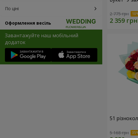
По ціні
2 775 грн
Оформлення весіль
Завантажуйте наш мобільний
додаток
51 різноко
5 168 грн