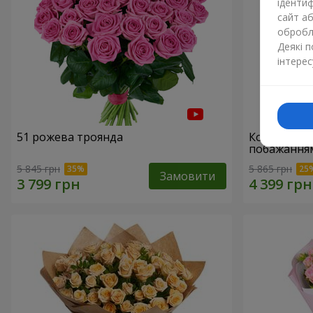
ідентиф
сайт а
обробля
Деякі 
інтерес
51 рожева троянда
Кошик "З 
побажанням
5 845 грн
5 865 грн
Замовити