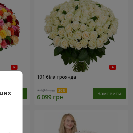
нда
101 біла троянда
7 624 грн
аших
Замовити
Замовити