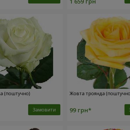
да (поштучно)
Жовта троянда (поштучн
Замовити