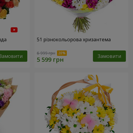
нда
51 різнокольорова хризантема
6 999 грн
Замовити
Замовити