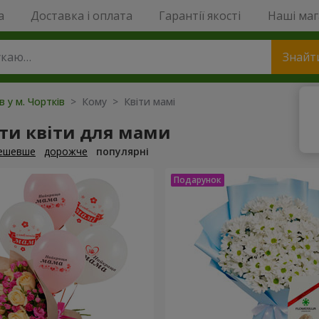
a
Доставка і оплата
Гарантії якості
Наші ма
Знайт
в у м. Чортків
> Кому > Квіти мамі
ти квіти для мами
ешевше
дорожче
популярні