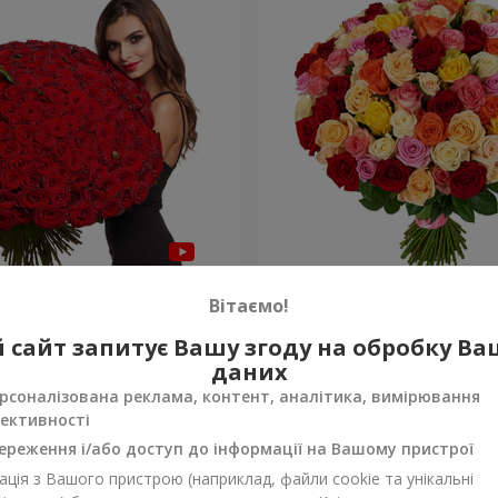
а троянда
101 різнокольорова троя
Вітаємо!
9 383 грн
 сайт запитує Вашу згоду на обробку В
Замовити
даних
рсоналізована реклама, контент, аналітика, вимірювання
ективності
ереження і/або доступ до інформації на Вашому пристрої
ція з Вашого пристрою (наприклад, файли cookie та унікальні