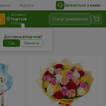
газини
Відгуки
Зв’яжіться з нами
Доставка в
и
Чортків
Статус замовлення
1320 грн
Доставка в
Чортків
?
Так
Змінити