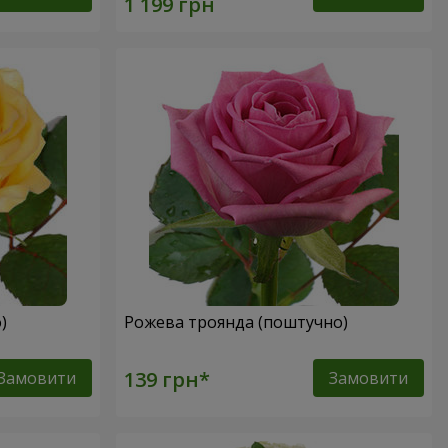
о)
Рожева троянда (поштучно)
Замовити
Замовити