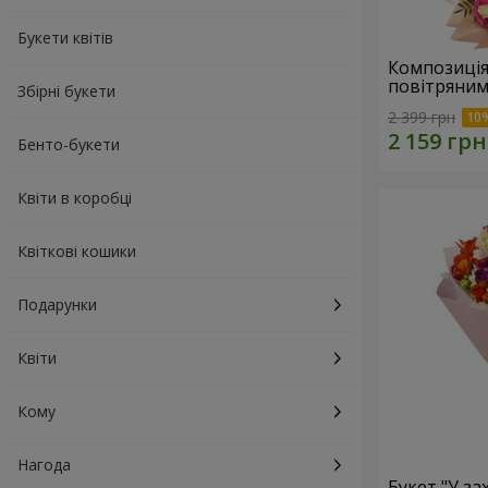
Букети квітів
Композиція
повітряним
Збірні букети
2 399 грн
Бенто-букети
Квіти в коробці
Квіткові кошики
Подарунки
Квіти
Кому
Нагода
Букет "У зах