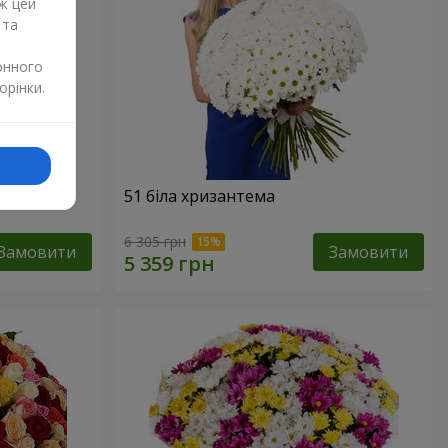
ж цей
 та
онного
орінки.
51 біла хризантема
6 305 грн
Замовити
Замовити