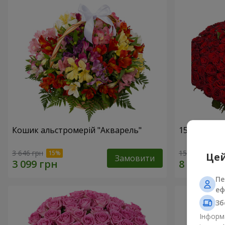
Кошик альстромерій "Акварель"
151 червон
3 646 грн
15 744 грн
Цей
Замовити
Пе
еф
Зб
Інформа