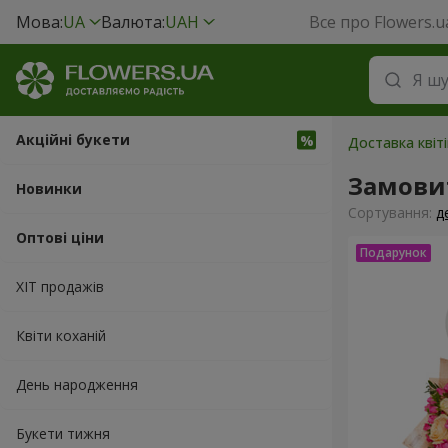
Мова:
UA
Валюта:
UAH
Все про Flowers.u
Акційні букети
Доставка квіті
Замови
Новинки
Сортування:
д
Оптові ціни
ХІТ продажів
Квіти коханій
День народження
Букети тижня