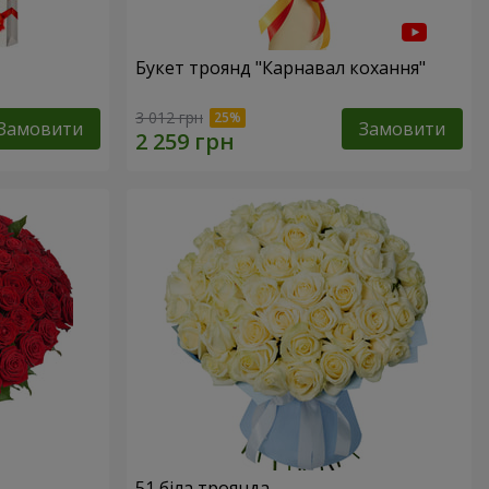
Букет троянд "Карнавал кохання"
3 012 грн
Замовити
Замовити
51 біла троянда