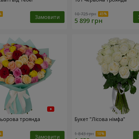
10 725 грн
Замовити
льорова троянда
Букет "Лісова німфа"
1 843 грн
Замовити