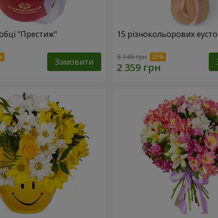
обці "Престиж"
15 різнокольорових еуст
3 145 грн
Замовити